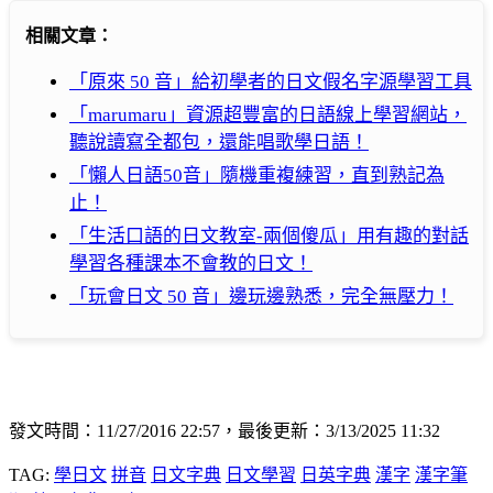
相關文章：
「原來 50 音」給初學者的日文假名字源學習工具
「marumaru」資源超豐富的日語線上學習網站，
聽說讀寫全都包，還能唱歌學日語！
「懶人日語50音」隨機重複練習，直到熟記為
止！
「生活口語的日文教室-兩個傻瓜」用有趣的對話
學習各種課本不會教的日文！
「玩會日文 50 音」邊玩邊熟悉，完全無壓力！
發文時間：11/27/2016 22:57，最後更新：3/13/2025 11:32
TAG:
學日文
拼音
日文字典
日文學習
日英字典
漢字
漢字筆