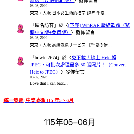
新版（Win+Mac 版）
〉發佈留言
08-03, 2026
東京・大阪 日本女生預約指南 認準 千夏…
「
匿名訪客
」於〈
[下載] WinRAR 壓縮軟體（繁
體中文版+免費版）
〉發佈留言
08-03, 2026
東京・大阪 高級派遣サービス 【千夏の伊…
「
bowie 2674
」於〈
免下載！線上 Heic 轉
JPEG，可批次處理最多 50 張照片！（Convert
Heic to JPEG）
〉發佈留言
08-02, 2026
Love that I can batc…
[統一發票] 中獎號碼 115 年5、6月