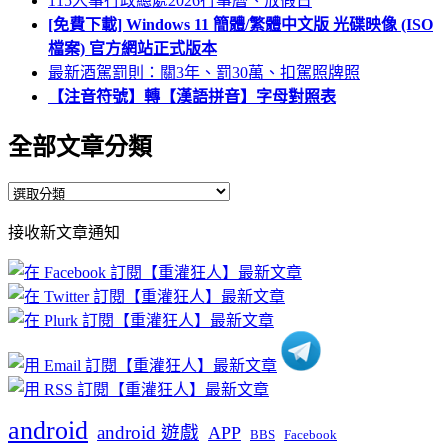
115人事行政總處2026行事曆、放假日
[免費下載] Windows 11 簡體/繁體中文版 光碟映像 (ISO
檔案) 官方網站正式版本
最新酒駕罰則：關3年、罰30萬、扣駕照牌照
【注音符號】轉【漢語拼音】字母對照表
全部文章分類
全
部
接收新文章通知
文
章
分
類
android
android 遊戲
APP
BBS
Facebook