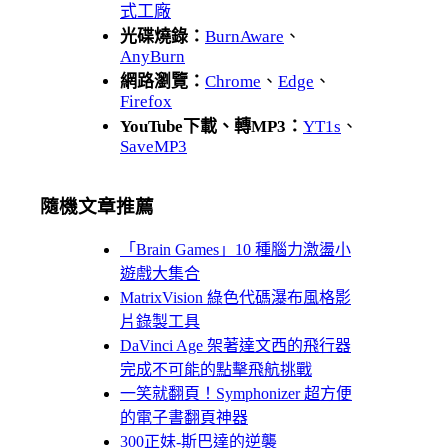
式工廠
光碟燒錄：
BurnAware
、
AnyBurn
網路瀏覽：
Chrome
、
Edge
、
Firefox
YouTube下載、轉MP3：
YT1s
、
SaveMP3
隨機文章推薦
「Brain Games」10 種腦力激盪小
遊戲大集合
MatrixVision 綠色代碼瀑布風格影
片錄製工具
DaVinci Age 架著達文西的飛行器
完成不可能的點擊飛航挑戰
一笑就翻頁！Symphonizer 超方便
的電子書翻頁神器
300正妹-斯巴達的逆襲