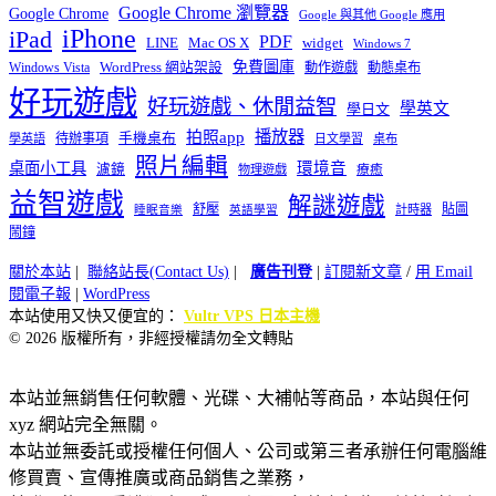
Google Chrome 瀏覽器
Google Chrome
Google 與其他 Google 應用
iPhone
iPad
PDF
widget
LINE
Mac OS X
Windows 7
免費圖庫
Windows Vista
WordPress 網站架設
動作遊戲
動態桌布
好玩遊戲
好玩遊戲、休閒益智
學英文
學日文
播放器
拍照app
待辦事項
手機桌布
學英語
日文學習
桌布
照片編輯
桌面小工具
環境音
濾鏡
療癒
物理遊戲
益智遊戲
解謎遊戲
舒壓
貼圖
計時器
睡眠音樂
英語學習
鬧鐘
關於本站
|
聯絡站長(Contact Us)
|
廣告刊登
|
訂閱新文章
/
用 Email
閱電子報
|
WordPress
本站使用又快又便宜的：
Vultr VPS 日本主機
© 2026 版權所有，非經授權請勿全文轉貼
本站並無銷售任何軟體、光碟、大補帖等商品，本站與任何
xyz 網站完全無關。
本站並無委託或授權任何個人、公司或第三者承辦任何電腦維
修買賣、宣傳推廣或商品銷售之業務，