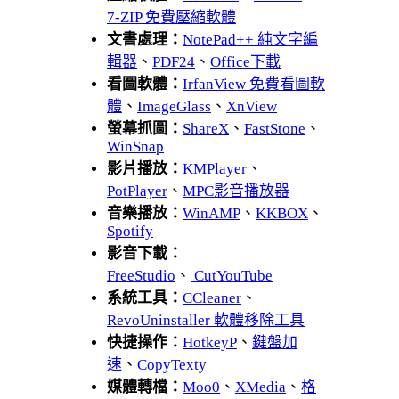
7-ZIP 免費壓縮軟體
文書處理：
NotePad++ 純文字編
輯器
、
PDF24
、
Office下載
看圖軟體：
IrfanView 免費看圖軟
體
、
ImageGlass
、
XnView
螢幕抓圖：
ShareX
、
FastStone
、
WinSnap
影片播放：
KMPlayer
、
PotPlayer
、
MPC影音播放器
音樂播放：
WinAMP
、
KKBOX
、
Spotify
影音下載：
FreeStudio
、
CutYouTube
系統工具：
CCleaner
、
RevoUninstaller 軟體移除工具
快捷操作：
HotkeyP
、
鍵盤加
速
、
CopyTexty
媒體轉檔：
Moo0
、
XMedia
、
格