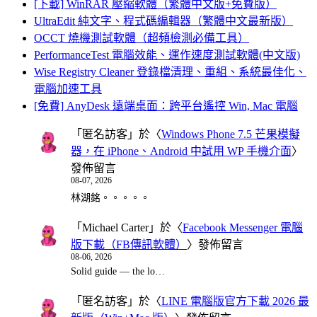
[下載] WinRAR 壓縮軟體（繁體中文版+免費版）
UltraEdit 純文字、程式碼編輯器（繁體中文最新版）
OCCT 燒機測試軟體（超頻檢測必備工具）
PerformanceTest 電腦效能、運作速度測試軟體(中文版)
Wise Registry Cleaner 登錄檔清理、重組、系統最佳化、
電腦加速工具
[免費] AnyDesk 遠端桌面：跨平台遙控 Win, Mac 電腦
「
匿名訪客
」於〈
Windows Phone 7.5 芒果模擬
器，在 iPhone、Android 中試用 WP 手機介面
〉
發佈留言
08-07, 2026
林湖銘。。。。。
「
Michael Carter
」於〈
Facebook Messenger 電腦
版下載（FB傳訊軟體）
〉發佈留言
08-06, 2026
Solid guide — the lo…
「
匿名訪客
」於〈
LINE 電腦版官方下載 2026 最