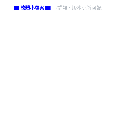
▇ 軟體小檔案 ▇
(錯誤、版本更新回報)