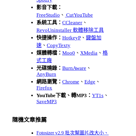
影音下載：
FreeStudio
、
CutYouTube
系統工具：
CCleaner
、
RevoUninstaller 軟體移除工具
快捷操作：
HotkeyP
、
鍵盤加
速
、
CopyTexty
媒體轉檔：
Moo0
、
XMedia
、
格
式工廠
光碟燒錄：
BurnAware
、
AnyBurn
網路瀏覽：
Chrome
、
Edge
、
Firefox
YouTube下載、轉MP3：
YT1s
、
SaveMP3
隨機文章推薦
Fotosizer v2.9 批次幫圖片改大小、