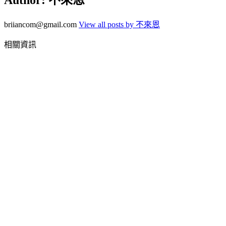
briiancom@gmail.com
View all posts by 不來恩
相關資訊