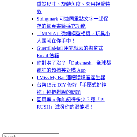
重設尺寸、旋轉角度、套用視覺特
效
Stringmark 可連同重點文字一起保
存的網頁書籤擴充功能
「MINIA」微縮模型相機，玩具小
人國就在你手中！
GuerrillaMail 用完就丟的拋棄式
Email 信箱
你對嘴了沒？「Dubsmash」全球都
瘋狂的超搞笑對嘴 App
I Miss My Bar 酒吧環境音產生器
台幣15元 DIY 修好「手壓式好神
拖」拖把鬆脫的問題
圓周率 π 你能記得多少？讓「PI
RUSH」激發你的潛能吧！
Search