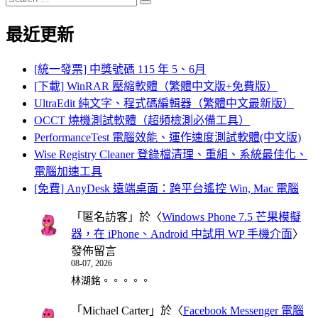
Search
for:
最近更新
[統一發票] 中獎號碼 115 年 5、6月
[下載] WinRAR 壓縮軟體（繁體中文版+免費版）
UltraEdit 純文字、程式碼編輯器（繁體中文最新版）
OCCT 燒機測試軟體（超頻檢測必備工具）
PerformanceTest 電腦效能、運作速度測試軟體(中文版)
Wise Registry Cleaner 登錄檔清理、重組、系統最佳化、
電腦加速工具
[免費] AnyDesk 遠端桌面：跨平台遙控 Win, Mac 電腦
「
匿名訪客
」於〈
Windows Phone 7.5 芒果模擬
器，在 iPhone、Android 中試用 WP 手機介面
〉
發佈留言
08-07, 2026
林湖銘。。。。。
「
Michael Carter
」於〈
Facebook Messenger 電腦