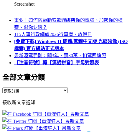
Screenshot
重要！如何防範勒索軟體綁架你的電腦、加密你的檔
案、跟你要錢？
115人事行政總處2026行事曆、放假日
[免費下載] Windows 11 簡體/繁體中文版 光碟映像 (ISO
檔案) 官方網站正式版本
最新酒駕罰則：關3年、罰30萬、扣駕照牌照
【注音符號】轉【漢語拼音】字母對照表
全部文章分類
全
部
接收新文章通知
文
章
分
類