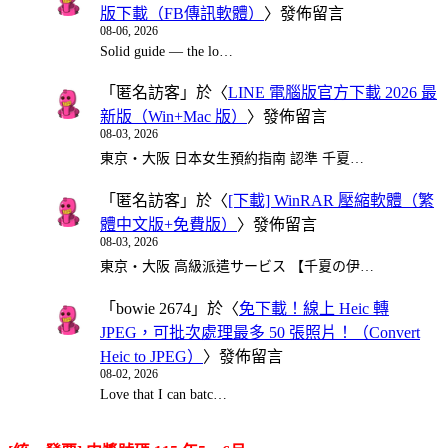
版下載（FB傳訊軟體）
〉發佈留言
08-06, 2026
Solid guide — the lo…
「
匿名訪客
」於〈
LINE 電腦版官方下載 2026 最
新版（Win+Mac 版）
〉發佈留言
08-03, 2026
東京・大阪 日本女生預約指南 認準 千夏…
「
匿名訪客
」於〈
[下載] WinRAR 壓縮軟體（繁
體中文版+免費版）
〉發佈留言
08-03, 2026
東京・大阪 高級派遣サービス 【千夏の伊…
「
bowie 2674
」於〈
免下載！線上 Heic 轉
JPEG，可批次處理最多 50 張照片！（Convert
Heic to JPEG）
〉發佈留言
08-02, 2026
Love that I can batc…