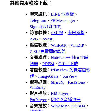
其他常用軟體下載：
聊天通訊：
LINE 電腦板
、
Telegram
、
FB Messenger
、
Signal(取代LINE)
防毒軟體：
小紅傘
、
卡巴斯基
、
AVG
、
Avast
壓縮軟體：
WinRAR
、
WinZIP
、
7-ZIP 免費壓縮軟體
文書處理：
NotePad++ 純文字編
輯器
、
PDF24
、
Office下載
看圖軟體：
IrfanView 免費看圖軟
體
、
ImageGlass
、
XnView
螢幕抓圖：
ShareX
、
FastStone
、
WinSnap
影片播放：
KMPlayer
、
PotPlayer
、
MPC影音播放器
音樂播放：
WinAMP
、
KKBOX
、
Spotify