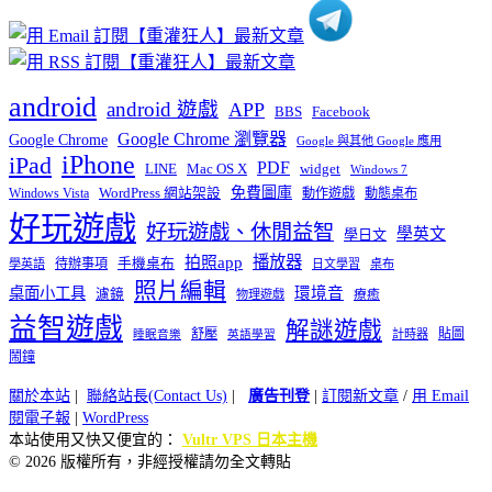
android
android 遊戲
APP
BBS
Facebook
Google Chrome 瀏覽器
Google Chrome
Google 與其他 Google 應用
iPhone
iPad
PDF
widget
LINE
Mac OS X
Windows 7
免費圖庫
Windows Vista
WordPress 網站架設
動作遊戲
動態桌布
好玩遊戲
好玩遊戲、休閒益智
學英文
學日文
播放器
拍照app
待辦事項
手機桌布
學英語
日文學習
桌布
照片編輯
桌面小工具
環境音
濾鏡
療癒
物理遊戲
益智遊戲
解謎遊戲
舒壓
貼圖
計時器
睡眠音樂
英語學習
鬧鐘
關於本站
|
聯絡站長(Contact Us)
|
廣告刊登
|
訂閱新文章
/
用 Email
閱電子報
|
WordPress
本站使用又快又便宜的：
Vultr VPS 日本主機
© 2026 版權所有，非經授權請勿全文轉貼