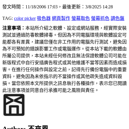
發文時間：11/18/2006 17:03，最後更新：3/8/2025 14:28
TAG:
color picker
吸色器
網頁製作
螢幕取色
螢幕抓色
調色盤
注意事項：
本站所介紹之軟體、設定或網站服務，經實際安裝
測試並通過防毒軟體掃毒。但因為不同電腦環境與軟體設定可
能都各有差異，建議您僅在非工作用的電腦先行測試，避免因
為不可預知的錯誤影響工作或電腦運作。從本站下載的軟體由
所屬公司提供，本站未經任何修改且無法保證軟體公司可能在
新版程式中自行安插廣告程式或其他維護不當等因素而造成損
害。在進行任何操作與設定之前，記得先行備份電腦中的重要
資料，避免因為未依指示的不當操作或其他疏失造成資料毀
損。當您依照本文所提供之訊息執行各種操作，表示您已閱讀
此注意事項並同意自行承擔可能之風險與責任。
Author:
不來恩