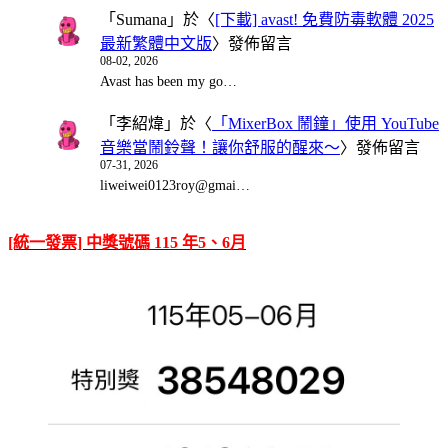
「
Sumana
」於〈
[下載] avast! 免費防毒軟體 2025
最新繁體中文版
〉發佈留言
08-02, 2026
Avast has been my go…
「
李紹煒
」於〈
「MixerBox 鬧鐘」使用 YouTube
音樂當鬧鈴聲！讓你舒服的醒來～
〉發佈留言
07-31, 2026
liweiwei0123roy@gmai…
[統一發票] 中獎號碼 115 年5、6月