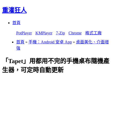
重灌狂人
Menu
Skip
首頁
to
content
PotPlayer
KMPlayer
7-Zip
Chrome
格式工廠
首頁
»
手機：Android 安卓 App
»
桌面美化、介面增
強
「Tapet」用都用不完的手機桌布隨機產
生器，可定時自動更新