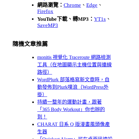
網路瀏覽：
Chrome
、
Edge
、
Firefox
YouTube下載、轉MP3：
YT1s
、
SaveMP3
隨機文章推薦
monitis 視覺化 Traceroute 網路檢測
工具（在地圖顯示主機位置與連線
路徑）
WordPlurk 部落格寫新文章時，自
動發佈到Plurk噗浪（WordPress外
掛）
持續一整年的運動計畫，跟著
「365 Body Workout」你也辦的
到！
CHARAT 日系 Q 版漫畫風頭像產
生器