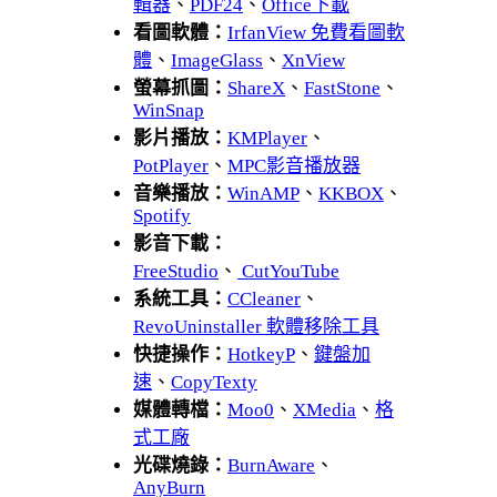
輯器
、
PDF24
、
Office下載
看圖軟體：
IrfanView 免費看圖軟
體
、
ImageGlass
、
XnView
螢幕抓圖：
ShareX
、
FastStone
、
WinSnap
影片播放：
KMPlayer
、
PotPlayer
、
MPC影音播放器
音樂播放：
WinAMP
、
KKBOX
、
Spotify
影音下載：
FreeStudio
、
CutYouTube
系統工具：
CCleaner
、
RevoUninstaller 軟體移除工具
快捷操作：
HotkeyP
、
鍵盤加
速
、
CopyTexty
媒體轉檔：
Moo0
、
XMedia
、
格
式工廠
光碟燒錄：
BurnAware
、
AnyBurn