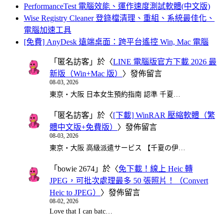
PerformanceTest 電腦效能、運作速度測試軟體(中文版)
Wise Registry Cleaner 登錄檔清理、重組、系統最佳化、
電腦加速工具
[免費] AnyDesk 遠端桌面：跨平台遙控 Win, Mac 電腦
「
匿名訪客
」於〈
LINE 電腦版官方下載 2026 最
新版（Win+Mac 版）
〉發佈留言
08-03, 2026
東京・大阪 日本女生預約指南 認準 千夏…
「
匿名訪客
」於〈
[下載] WinRAR 壓縮軟體（繁
體中文版+免費版）
〉發佈留言
08-03, 2026
東京・大阪 高級派遣サービス 【千夏の伊…
「
bowie 2674
」於〈
免下載！線上 Heic 轉
JPEG，可批次處理最多 50 張照片！（Convert
Heic to JPEG）
〉發佈留言
08-02, 2026
Love that I can batc…