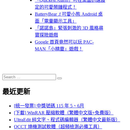
「Quickest Alarm」可在桌面迅速設
定的可愛鬧鐘程式！
BatteryBear .f 可愛小熊 Android 桌
面「電量顯示工具」
「諾諾島」緊張刺激的 3D 風格尋
寶探險遊戲
Google 首頁竟然可以玩 PAC-
MAN「小精靈」遊戲！
Search
Search
for:
最近更新
[統一發票] 中獎號碼 115 年 5、6月
[下載] WinRAR 壓縮軟體（繁體中文版+免費版）
UltraEdit 純文字、程式碼編輯器（繁體中文最新版）
OCCT 燒機測試軟體（超頻檢測必備工具）