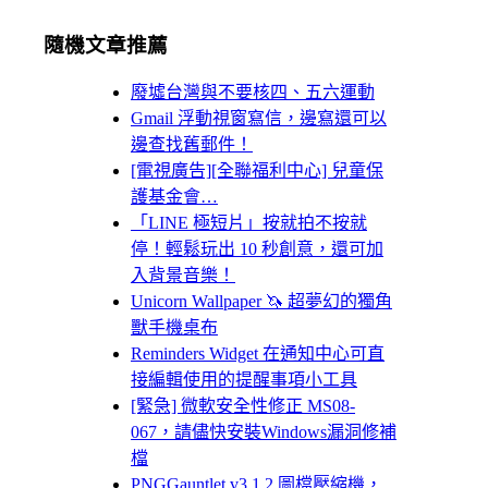
隨機文章推薦
廢墟台灣與不要核四、五六運動
Gmail 浮動視窗寫信，邊寫還可以
邊查找舊郵件！
[電視廣告][全聯福利中心] 兒童保
護基金會…
「LINE 極短片」按就拍不按就
停！輕鬆玩出 10 秒創意，還可加
入背景音樂！
Unicorn Wallpaper 🦄 超夢幻的獨角
獸手機桌布
Reminders Widget 在通知中心可直
接編輯使用的提醒事項小工具
[緊急] 微軟安全性修正 MS08-
067，請儘快安裝Windows漏洞修補
檔
PNGGauntlet v3.1.2 圖檔壓縮機，