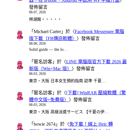
器，在 iPhone、Android 中試用 WP 手機介面
〉
發佈留言
08-07, 2026
林湖銘。。。。。
「
Michael Carter
」於〈
Facebook Messenger 電腦
版下載（FB傳訊軟體）
〉發佈留言
08-06, 2026
Solid guide — the lo…
「
匿名訪客
」於〈
LINE 電腦版官方下載 2026 最
新版（Win+Mac 版）
〉發佈留言
08-03, 2026
東京・大阪 日本女生預約指南 認準 千夏…
「
匿名訪客
」於〈
[下載] WinRAR 壓縮軟體（繁
體中文版+免費版）
〉發佈留言
08-03, 2026
東京・大阪 高級派遣サービス 【千夏の伊…
「
bowie 2674
」於〈
免下載！線上 Heic 轉