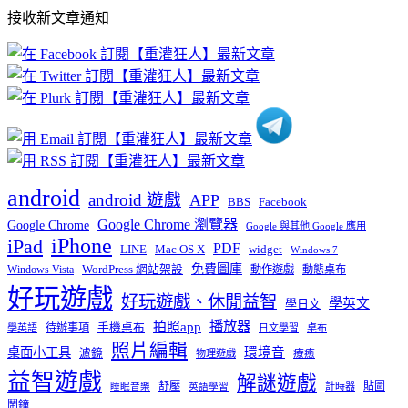
部
接收新文章通知
文
章
分
類
android
android 遊戲
APP
BBS
Facebook
Google Chrome 瀏覽器
Google Chrome
Google 與其他 Google 應用
iPhone
iPad
PDF
widget
LINE
Mac OS X
Windows 7
免費圖庫
Windows Vista
WordPress 網站架設
動作遊戲
動態桌布
好玩遊戲
好玩遊戲、休閒益智
學英文
學日文
播放器
拍照app
待辦事項
手機桌布
學英語
日文學習
桌布
照片編輯
桌面小工具
環境音
濾鏡
療癒
物理遊戲
益智遊戲
解謎遊戲
舒壓
貼圖
計時器
睡眠音樂
英語學習
鬧鐘