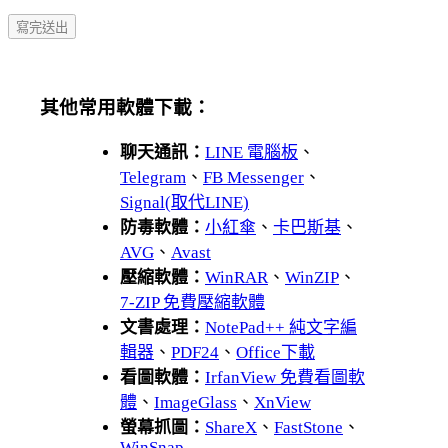
其他常用軟體下載：
聊天通訊：
LINE 電腦板
、
Telegram
、
FB Messenger
、
Signal(取代LINE)
防毒軟體：
小紅傘
、
卡巴斯基
、
AVG
、
Avast
壓縮軟體：
WinRAR
、
WinZIP
、
7-ZIP 免費壓縮軟體
文書處理：
NotePad++ 純文字編
輯器
、
PDF24
、
Office下載
看圖軟體：
IrfanView 免費看圖軟
體
、
ImageGlass
、
XnView
螢幕抓圖：
ShareX
、
FastStone
、
WinSnap