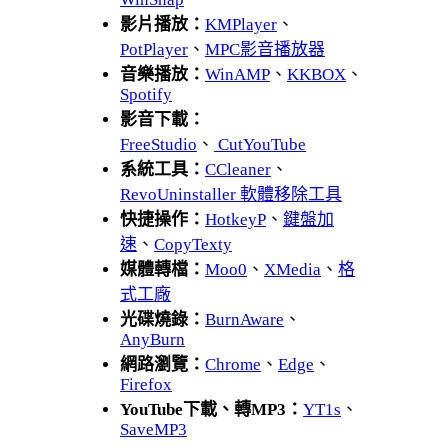
影片播放：
KMPlayer
、
PotPlayer
、
MPC影音播放器
音樂播放：
WinAMP
、
KKBOX
、
Spotify
影音下載：
FreeStudio
、
CutYouTube
系統工具：
CCleaner
、
RevoUninstaller 軟體移除工具
快捷操作：
HotkeyP
、
鍵盤加
速
、
CopyTexty
媒體轉檔：
Moo0
、
XMedia
、
格
式工廠
光碟燒錄：
BurnAware
、
AnyBurn
網路瀏覽：
Chrome
、
Edge
、
Firefox
YouTube下載、轉MP3：
YT1s
、
SaveMP3