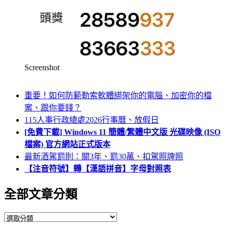
Screenshot
重要！如何防範勒索軟體綁架你的電腦、加密你的檔
案、跟你要錢？
115人事行政總處2026行事曆、放假日
[免費下載] Windows 11 簡體/繁體中文版 光碟映像 (ISO
檔案) 官方網站正式版本
最新酒駕罰則：關3年、罰30萬、扣駕照牌照
【注音符號】轉【漢語拼音】字母對照表
全部文章分類
全