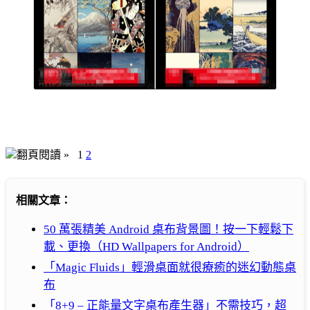
翻頁閱讀 »
1
2
相關文章：
50 萬張精美 Android 桌布背景圖！按一下輕鬆下
載、更換（HD Wallpapers for Android）
「Magic Fluids」輕滑桌面就很療癒的迷幻動態桌
布
「8+9 – 正能量文字桌布產生器」不需技巧，超