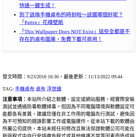
快速一鍵生成！
到了該換手機桌布的時刻啦～該選哪個好呢？
「Pattrn」花樣壁紙
「This Wallpaper Does NOT Exist」這些全都是不
存在的桌布圖庫，免費下載可商用！
發文時間：9/23/2016 16:36，最後更新：11/13/2022 09:44
TAG:
手機桌布
桌布
浮世繪
注意事項：
本站所介紹之軟體、設定或網站服務，經實際安裝
測試並通過防毒軟體掃毒。但因為不同電腦環境與軟體設定可
能都各有差異，建議您僅在非工作用的電腦先行測試，避免因
為不可預知的錯誤影響工作或電腦運作。從本站下載的軟體由
所屬公司提供，本站未經任何修改且無法保證軟體公司可能在
新版程式中自行安插廣告程式或其他維護不當等因素而造成損