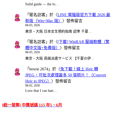
Solid guide — the lo…
「
匿名訪客
」於〈
LINE 電腦版官方下載 2026 最
新版（Win+Mac 版）
〉發佈留言
08-03, 2026
東京・大阪 日本女生預約指南 認準 千夏…
「
匿名訪客
」於〈
[下載] WinRAR 壓縮軟體（繁
體中文版+免費版）
〉發佈留言
08-03, 2026
東京・大阪 高級派遣サービス 【千夏の伊…
「
bowie 2674
」於〈
免下載！線上 Heic 轉
JPEG，可批次處理最多 50 張照片！（Convert
Heic to JPEG）
〉發佈留言
08-02, 2026
Love that I can batc…
[統一發票] 中獎號碼 115 年5、6月