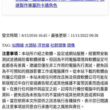
速製作專屬的卡通角色
發文時間：8/15/2016 16:45，最後更新：11/11/2022 09:38
TAG:
似顏繪
大頭貼
浮世繪
社群頭像
頭像
注意事項：
本站所介紹之軟體、設定或網站服務，經實際安裝
測試並通過防毒軟體掃毒。但因為不同電腦環境與軟體設定可
能都各有差異，建議您僅在非工作用的電腦先行測試，避免因
為不可預知的錯誤影響工作或電腦運作。從本站下載的軟體由
所屬公司提供，本站未經任何修改且無法保證軟體公司可能在
新版程式中自行安插廣告程式或其他維護不當等因素而造成損
害。在進行任何操作與設定之前，記得先行備份電腦中的重要
資料，避免因為未依指示的不當操作或其他疏失造成資料毀
損。當您依照本文所提供之訊息執行各種操作，表示您已閱讀
此注意事項並同意自行承擔可能之風險與責任。