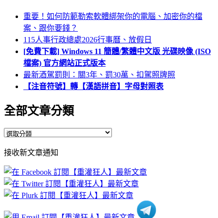
重要！如何防範勒索軟體綁架你的電腦、加密你的檔
案、跟你要錢？
115人事行政總處2026行事曆、放假日
[免費下載] Windows 11 簡體/繁體中文版 光碟映像 (ISO
檔案) 官方網站正式版本
最新酒駕罰則：關3年、罰30萬、扣駕照牌照
【注音符號】轉【漢語拼音】字母對照表
全部文章分類
全
部
接收新文章通知
文
章
分
類