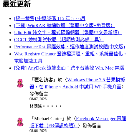
最近更新
[統一發票] 中獎號碼 115 年 5、6月
[下載] WinRAR 壓縮軟體（繁體中文版+免費版）
UltraEdit 純文字、程式碼編輯器（繁體中文最新版）
OCCT 燒機測試軟體（超頻檢測必備工具）
PerformanceTest 電腦效能、運作速度測試軟體(中文版)
Wise Registry Cleaner 登錄檔清理、重組、系統最佳化、
電腦加速工具
[免費] AnyDesk 遠端桌面：跨平台遙控 Win, Mac 電腦
「
匿名訪客
」於〈
Windows Phone 7.5 芒果模擬
器，在 iPhone、Android 中試用 WP 手機介面
〉
發佈留言
08-07, 2026
林湖銘。。。。。
「
Michael Carter
」於〈
Facebook Messenger 電腦
版下載（FB傳訊軟體）
〉發佈留言
08-06, 2026