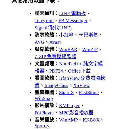
其他常用軟體下載：
聊天通訊：
LINE 電腦板
、
Telegram
、
FB Messenger
、
Signal(取代LINE)
防毒軟體：
小紅傘
、
卡巴斯基
、
AVG
、
Avast
壓縮軟體：
WinRAR
、
WinZIP
、
7-ZIP 免費壓縮軟體
文書處理：
NotePad++ 純文字編
輯器
、
PDF24
、
Office下載
看圖軟體：
IrfanView 免費看圖軟
體
、
ImageGlass
、
XnView
螢幕抓圖：
ShareX
、
FastStone
、
WinSnap
影片播放：
KMPlayer
、
PotPlayer
、
MPC影音播放器
音樂播放：
WinAMP
、
KKBOX
、
Spotify