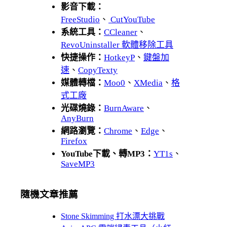
影音下載：
FreeStudio
、
CutYouTube
系統工具：
CCleaner
、
RevoUninstaller 軟體移除工具
快捷操作：
HotkeyP
、
鍵盤加
速
、
CopyTexty
媒體轉檔：
Moo0
、
XMedia
、
格
式工廠
光碟燒錄：
BurnAware
、
AnyBurn
網路瀏覽：
Chrome
、
Edge
、
Firefox
YouTube下載、轉MP3：
YT1s
、
SaveMP3
隨機文章推薦
Stone Skimming 打水漂大挑戰