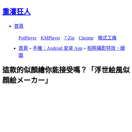
重灌狂人
Menu
Skip
首頁
to
content
PotPlayer
KMPlayer
7-Zip
Chrome
格式工廠
首頁
»
手機：Android 安卓 App
»
拍照攝影特效、繪
圖
這款的似顏繪你能接受嗎？「浮世絵風似
顔絵メーカー」