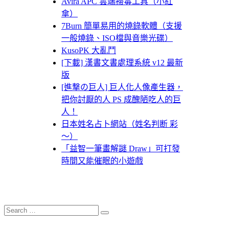
Avira APC 雲端掃毒工具（小紅
傘）
7Burn 簡單易用的燒錄軟體（支援
一般燒錄、ISO檔與音樂光碟）
KusoPK 大亂鬥
[下載] 漢書文書處理系統 v12 最新
版
[進撃の巨人] 巨人化人像產生器，
把你討厭的人 PS 成醜陋吃人的巨
人！
日本姓名占卜網站（姓名判断 彩
～）
「益智一筆畫解謎 Draw」可打發
時間又能催眠的小遊戲
Search
Search
for: