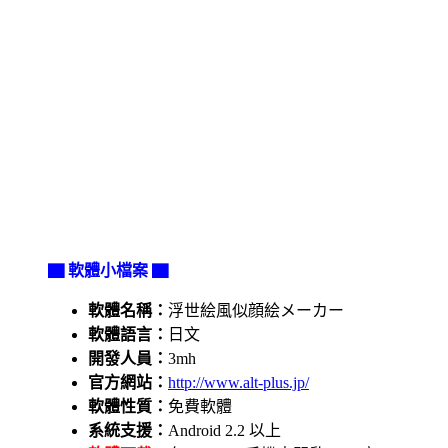
▇ 軟體小檔案 ▇
軟體名稱：
浮世絵風似顔絵メーカー
軟體語言：
日文
開發人員：
3mh
官方網站：
http://www.alt-plus.jp/
軟體性質：
免費軟體
系統支援：
Android 2.2 以上