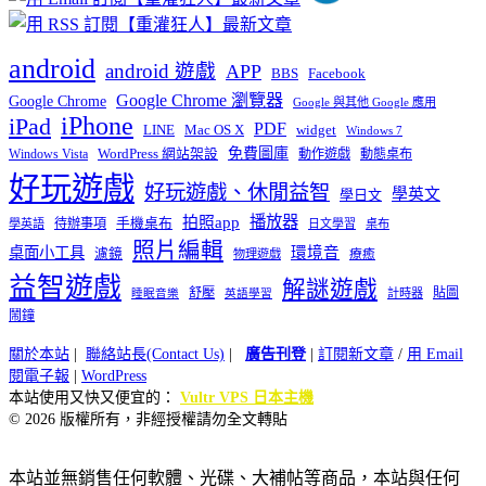
android
android 遊戲
APP
BBS
Facebook
Google Chrome 瀏覽器
Google Chrome
Google 與其他 Google 應用
iPhone
iPad
PDF
widget
LINE
Mac OS X
Windows 7
免費圖庫
Windows Vista
WordPress 網站架設
動作遊戲
動態桌布
好玩遊戲
好玩遊戲、休閒益智
學英文
學日文
播放器
拍照app
待辦事項
手機桌布
學英語
日文學習
桌布
照片編輯
桌面小工具
環境音
濾鏡
療癒
物理遊戲
益智遊戲
解謎遊戲
舒壓
貼圖
計時器
睡眠音樂
英語學習
鬧鐘
關於本站
|
聯絡站長(Contact Us)
|
廣告刊登
|
訂閱新文章
/
用 Email
閱電子報
|
WordPress
本站使用又快又便宜的：
Vultr VPS 日本主機
© 2026 版權所有，非經授權請勿全文轉貼
本站並無銷售任何軟體、光碟、大補帖等商品，本站與任何