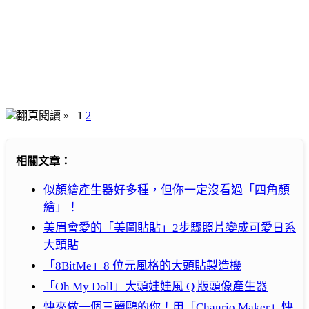
翻頁閱讀 »
1
2
相關文章：
似顏繪產生器好多種，但你一定沒看過「四角顏
繪」！
美眉會愛的「美圖貼貼」2步驟照片變成可愛日系
大頭貼
「8BitMe」8 位元風格的大頭貼製造機
「Oh My Doll」大頭娃娃風 Q 版頭像產生器
快來做一個三麗鷗的你！用「Chanrio Maker」快