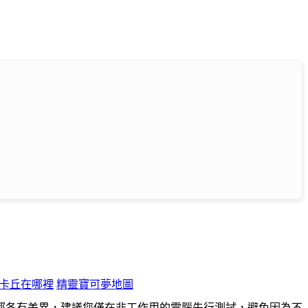
卡丘在哪裡
精靈寶可夢地圖
都各有差異，建議您僅在非工作用的電腦先行測試，避免因為不