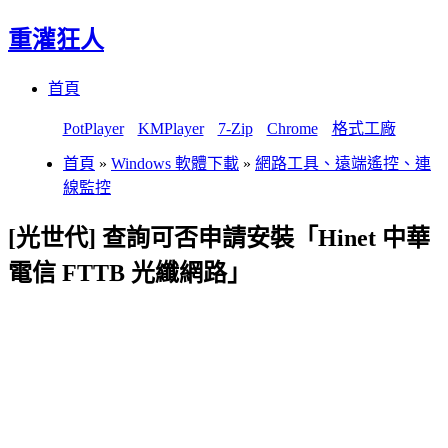
重灌狂人
Menu
Skip
首頁
to
content
PotPlayer
KMPlayer
7-Zip
Chrome
格式工廠
首頁
»
Windows 軟體下載
»
網路工具、遠端遙控、連
線監控
[光世代] 查詢可否申請安裝「Hinet 中華
電信 FTTB 光纖網路」