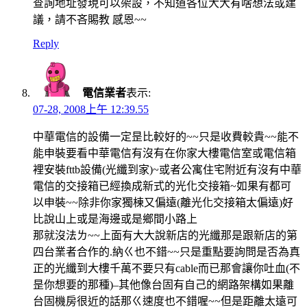
查詢地址發現可以架設，不知道各位大大有啥想法或建
議，請不吝賜教 感恩~~
Reply
電信業者
表示:
07-28, 2008上午 12:39.55
中華電信的設備一定昰比較好的~~只是收費較貴~~能不
能申裝要看中華電信有沒有在你家大樓電信室或電信箱
裡安裝fttb設備(光纖到家)~或者公寓住宅附近有沒有中華
電信的交接箱已經換成新式的光化交接箱~如果有都可
以申裝~~除非你家獨棟又偏遠(離光化交接箱太偏遠)好
比說山上或是海邊或是鄉間小路上
那就沒法ㄌ~~上面有大大說新店的光纖那是跟新店的第
四台業者合作的.納ㄍ也不錯~~只是重點要詢問是否為真
正的光纖到大樓千萬不要只有cable而已那會讓你吐血(不
昰你想要的那種)–其他像台固有自己的網路架構如果離
台固機房很近的話那ㄍ速度也不錯喔~~但是距離太遠可