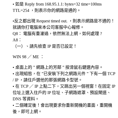
• 如是 Reply from 168.95.1.1: bytes=32 time=100ms
TTL=254 ，則表示你的網路是通的。
•反之都出現 Request timed out. ，則表示網路是不通的！
就請你打電腦來本公司客服中心報修。
Q8： 電腦有重灌過，依然無法上網，如何處理 ?
A8：
（一）、請先檢查 IP 是否已設定！
WIN 98 ／ ME ：
• 桌面上的 ” 網路上的芳鄰 ” 按滑鼠右鍵選內容。
• 出現組態，在 ”已安裝下列之網路元件 ” 下有一個 TCP
/ IP ，請住戶選他的那張網路卡型號。
• 在 TCP ／ IP 上點二下，又跳出另一個視窗！在固定 IP
位址上選入住戶的 IP 位址、子網路遮罩、預設閘道、
DNS 等資料。
• 二個確定後！會出現要求你重新開機的畫面，重開機
後，即可上網。