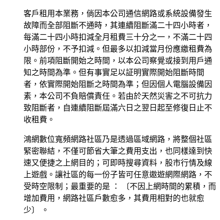
客戶租用本業務，倘因本公司通信網路或系統設備發生
故障而全部阻斷不通時，其連續阻斷滿二十四小時者，
每滿二十四小時扣減全月租費三十分之一，不滿二十四
小時部份，不予扣減。但最多以扣減當月份應繳租費為
限。前項阻斷開始之時間，以本公司察覺或接到用戶通
知之時間為準。但有事實足以証明實際開始阻斷時間
者，依實際開始阻斷之時間為準；但因個人電腦設備因
素，本公司不負賠償責任。若由於天然災害之不可抗力
致阻斷者，自連續阻斷屆滿六日之翌日起至修復日止不
收租費。
鴻網數位寬頻網路社區乃是透過區域網路，將整個社區
緊密聯結，不僅可節省大筆之費用支出，也同樣達到快
速又便捷之上網目的；可即時搜尋資料，股市行情及線
上遊戲。讓社區的每一份子皆可任意遨遊網際網路，不
受時空限制；最重要的是 ： 〔不因上網時間的累積，而
增加費用，網路社區戶數愈多，其費用相對的也就愈
少〕 。