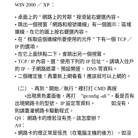
WIN 2000 ／ XP ：
• 桌面上的 ” 網路上的芳鄰 ” 按滑鼠右鍵選內容。
• 跳出一個視窗「網路和撥號連線」有一個圖示：區域
連線，在它的圖上按右鍵選內容。
• 在 ” 核取這個連線所要使用的元件 ” 下有一個 TCP ／
IP 的選項。
• 在它上面快點二下，會跳出另一個視窗。
• TCP / IP 內容，選 ” 使用下列的 IP 位址 “，請填入住戶
的 IP 、子網路遮罩、預設閘道、 DNS 等資料。
• 二個確定後！再重新上網看看！應該就可以上網的。
（二）、再到 ” 開始／執行 ” 裡打打 CMD 再按
•出現黑色畫面後，再打 ”ipconfig -all ”，看是否有
出現網路卡的型號、 IP 設定等資料。 如沒有，
則請重灌網路卡驅動程式。
Q9： 網路卡的燈若沒有亮，該怎麼辦？
A9：
• 網路卡的燈正常是恆亮（在電腦主機的後方），如沒