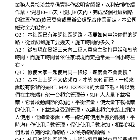
業務人員接洽並準備資料作說明會簡報，以利安排後續
作業，快則10~15天，慢則30天內，完成整個社區網路
的建置作業(依管委會或里辦公處配合作業而定，本公司
絕對全力配合)。
Q2： 本社區已有鴻網社區網路，我要如何申請你們的網
路，從登記到施工要幾天，施工時間約多久？
A2： 從您現在登記三天內工程人員會主動打電話和您約
時間，而施工時間會依住家環境而定通常是一個小時左
右。
Q3： 假使大家一起使用同一條線，速度會不會變慢？
A3： 基本上上網不太佔頻寬，才約 50K 而已，一般來
說較有影響的是BT. MP3. EZPEER的大量下載。所以我
們在主機端有架一台頻寬管理器，如有人大量下載檔
案，它會啟動調節的功能，平衡流量，使大量下載檔案
的使用戶，下載速度受到管理，以讓出頻寬來給上網的
人使用，但總量來說，每一線均有使用戶數的限制，平
時均有作使用戶數管理，假使使用戶數增加，相對的我
們也會立刻的增加線路，以保持線路順暢 。
Q4： 使用鴻網社區網路，上網時還需要繳交電話費或電