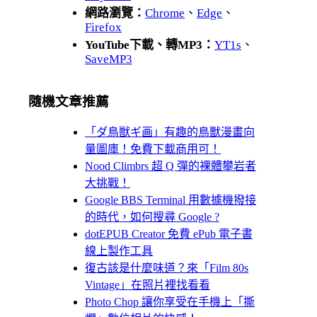
網路瀏覽：
Chrome
、
Edge
、
Firefox
YouTube下載、轉MP3：
YT1s
、
SaveMP3
隨機文章推薦
「ダ鳥獣ギ画」有趣的鳥獸漫畫向
量圖庫！免費下載商用可！
Nood Climbrs 超 Q 彈的裸體攀岩者
大挑戰！
Google BBS Terminal 用數據機撥接
的時代，如何搜尋 Google ?
dotEPUB Creator 免費 ePub 電子書
線上製作工具
復古該是什麼味道？來「Film 80s
Vintage」在照片裡找看看
Photo Chop 讓你享受在手機上「撕