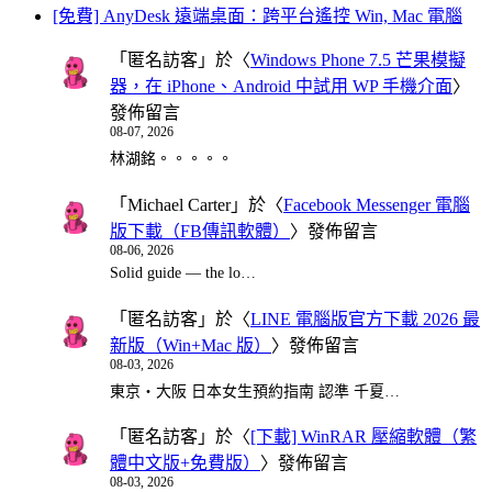
[免費] AnyDesk 遠端桌面：跨平台遙控 Win, Mac 電腦
「
匿名訪客
」於〈
Windows Phone 7.5 芒果模擬
器，在 iPhone、Android 中試用 WP 手機介面
〉
發佈留言
08-07, 2026
林湖銘。。。。。
「
Michael Carter
」於〈
Facebook Messenger 電腦
版下載（FB傳訊軟體）
〉發佈留言
08-06, 2026
Solid guide — the lo…
「
匿名訪客
」於〈
LINE 電腦版官方下載 2026 最
新版（Win+Mac 版）
〉發佈留言
08-03, 2026
東京・大阪 日本女生預約指南 認準 千夏…
「
匿名訪客
」於〈
[下載] WinRAR 壓縮軟體（繁
體中文版+免費版）
〉發佈留言
08-03, 2026