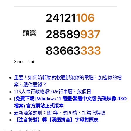
Screenshot
重要！如何防範勒索軟體綁架你的電腦、加密你的檔
案、跟你要錢？
115人事行政總處2026行事曆、放假日
[免費下載] Windows 11 簡體/繁體中文版 光碟映像 (ISO
檔案) 官方網站正式版本
最新酒駕罰則：關3年、罰30萬、扣駕照牌照
【注音符號】轉【漢語拼音】字母對照表