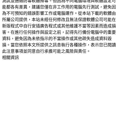
測試並通過防毒軟體掃毒。但因為不同電腦環境與軟體設定可
能都各有差異，建議您僅在非工作用的電腦先行測試，避免因
為不可預知的錯誤影響工作或電腦運作。從本站下載的軟體由
所屬公司提供，本站未經任何修改且無法保證軟體公司可能在
新版程式中自行安插廣告程式或其他維護不當等因素而造成損
害。在進行任何操作與設定之前，記得先行備份電腦中的重要
資料，避免因為未依指示的不當操作或其他疏失造成資料毀
損。當您依照本文所提供之訊息執行各種操作，表示您已閱讀
此注意事項並同意自行承擔可能之風險與責任。
相關資訊