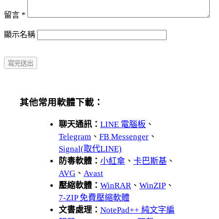
留言
*
顯示名稱
其他常用軟體下載：
聊天通訊：
LINE 電腦板
、
Telegram
、
FB Messenger
、
Signal(取代LINE)
防毒軟體：
小紅傘
、
卡巴斯基
、
AVG
、
Avast
壓縮軟體：
WinRAR
、
WinZIP
、
7-ZIP 免費壓縮軟體
文書處理：
NotePad++ 純文字編