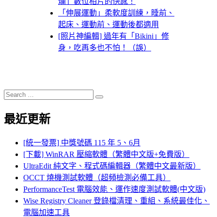
爛」數位相片的快感！
「伸展運動」柔軟度訓練，睡前、
起床、運動前、運動後都適用
[照片神編輯] 過年有「Bikini」修
身，吃再多也不怕！（誤）
Search
Search
for:
最近更新
[統一發票] 中獎號碼 115 年 5、6月
[下載] WinRAR 壓縮軟體（繁體中文版+免費版）
UltraEdit 純文字、程式碼編輯器（繁體中文最新版）
OCCT 燒機測試軟體（超頻檢測必備工具）
PerformanceTest 電腦效能、運作速度測試軟體(中文版)
Wise Registry Cleaner 登錄檔清理、重組、系統最佳化、
電腦加速工具