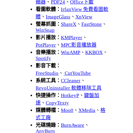
輯器
、
PDF24
、
Office下載
看圖軟體：
IrfanView 免費看圖軟
體
、
ImageGlass
、
XnView
螢幕抓圖：
ShareX
、
FastStone
、
WinSnap
影片播放：
KMPlayer
、
PotPlayer
、
MPC影音播放器
音樂播放：
WinAMP
、
KKBOX
、
Spotify
影音下載：
FreeStudio
、
CutYouTube
系統工具：
CCleaner
、
RevoUninstaller 軟體移除工具
快捷操作：
HotkeyP
、
鍵盤加
速
、
CopyTexty
媒體轉檔：
Moo0
、
XMedia
、
格
式工廠
光碟燒錄：
BurnAware
、
AnyBurn