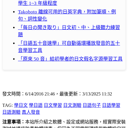
學生 1~3 年級程度
Takoboto 離線可用的日英字典，附加筆順、例
句、詞性變化
「毎日の聞き取り」日文初、中、上級聽力練習
題
「日語五十音速學」可自動循環播放發音的五十
音學習工具
「原來 50 音」給初學者的日文假名字源學習工具
發文時間：6/14/2016 21:46，最後更新：3/13/2025 11:32
TAG:
學日文
學日語
日文學習
日文測驗
日語句子
日語學習
日語測驗
真人發音
注意事項：
本站所介紹之軟體、設定或網站服務，經實際安裝