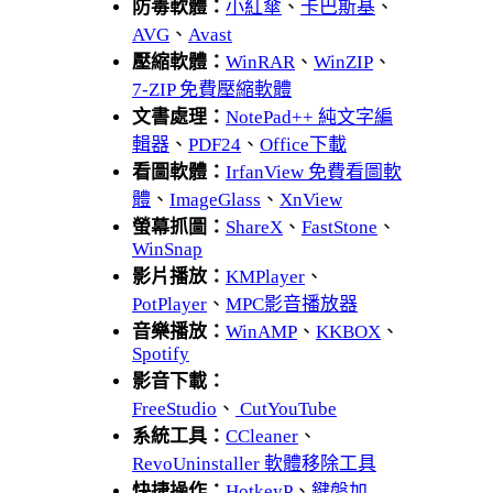
防毒軟體：
小紅傘
、
卡巴斯基
、
AVG
、
Avast
壓縮軟體：
WinRAR
、
WinZIP
、
7-ZIP 免費壓縮軟體
文書處理：
NotePad++ 純文字編
輯器
、
PDF24
、
Office下載
看圖軟體：
IrfanView 免費看圖軟
體
、
ImageGlass
、
XnView
螢幕抓圖：
ShareX
、
FastStone
、
WinSnap
影片播放：
KMPlayer
、
PotPlayer
、
MPC影音播放器
音樂播放：
WinAMP
、
KKBOX
、
Spotify
影音下載：
FreeStudio
、
CutYouTube
系統工具：
CCleaner
、
RevoUninstaller 軟體移除工具
快捷操作：
HotkeyP
、
鍵盤加