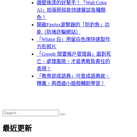
牆壁換漆的好幫手！「Wall Color
AI」拍張照就能快速嘗試各種顏
色！
開啟Firefox瀏覽器的「防釣魚」功
能（防堵詐騙網站）
「Whitor 白」用留白色塊快速製作
方形照片
「Google 閒置帳戶管理員」面對死
亡、處理風險，才是勇敢負責任的
表現！
「教育部成語典」可查成語典故、
釋義，再透過小遊戲輔助學習！
Search
Search
for:
最近更新