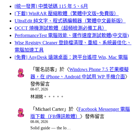
[統一發票] 中獎號碼 115 年 5、6月
[下載] WinRAR 壓縮軟體（繁體中文版+免費版）
UltraEdit 純文字、程式碼編輯器（繁體中文最新版）
OCCT 燒機測試軟體（超頻檢測必備工具）
PerformanceTest 電腦效能、運作速度測試軟體(中文版)
Wise Registry Cleaner 登錄檔清理、重組、系統最佳化、
電腦加速工具
[免費] AnyDesk 遠端桌面：跨平台遙控 Win, Mac 電腦
「
匿名訪客
」於〈
Windows Phone 7.5 芒果模擬
器，在 iPhone、Android 中試用 WP 手機介面
〉
發佈留言
08-07, 2026
林湖銘。。。。。
「
Michael Carter
」於〈
Facebook Messenger 電腦
版下載（FB傳訊軟體）
〉發佈留言
08-06, 2026
Solid guide — the lo…