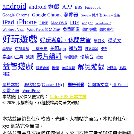
android
android 遊戲
APP
BBS
Facebook
Google Chrome 瀏覽器
Google Chrome
Google 與其他 Google 應用
iPhone
iPad
PDF
widget
LINE
Mac OS X
Windows 7
免費圖庫
Windows Vista
WordPress 網站架設
動作遊戲
動態桌布
好玩遊戲
好玩遊戲、休閒益智
學英文
學日文
播放器
拍照app
待辦事項
手機桌布
學英語
日文學習
桌布
照片編輯
桌面小工具
環境音
濾鏡
療癒
物理遊戲
益智遊戲
解謎遊戲
舒壓
貼圖
計時器
睡眠音樂
英語學習
鬧鐘
關於本站
|
聯絡站長(Contact Us)
|
廣告刊登
|
訂閱新文章
/
用 Email
閱電子報
|
WordPress
本站使用又快又便宜的：
Vultr VPS 日本主機
© 2026 版權所有，非經授權請勿全文轉貼
本站並無銷售任何軟體、光碟、大補帖等商品，本站與任何
xyz 網站完全無關。
本站並無委託或授權任何個人、公司或第三者承辦任何電腦維