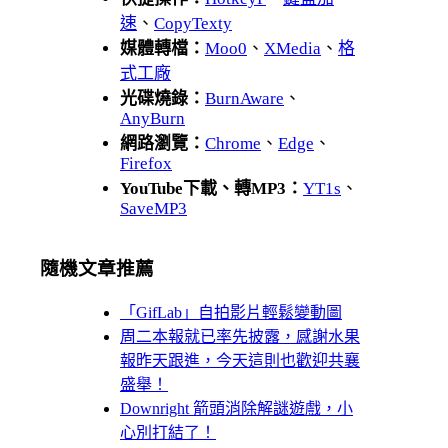
速
、
CopyTexty
媒體轉檔：
Moo0
、
XMedia
、
格
式工廠
光碟燒錄：
BurnAware
、
AnyBurn
網路瀏覽：
Chrome
、
Edge
、
Firefox
YouTube下載、轉MP3：
YT1s
、
SaveMP3
隨機文章推薦
「GifLab」自拍影片輕鬆變動圖
周二本報就已率先披露，感謝水果
報昨天跟進，今天這則也歡迎共襄
盛舉！
Downright 箭頭消除解謎遊戲，小
心別打結了！