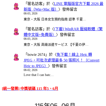
「
匿名訪客
」於〈
LINE 電腦版官方下載 2026 最
新版（Win+Mac 版）
〉發佈留言
08-03, 2026
東京・大阪 日本女生預約指南 認準 千夏…
「
匿名訪客
」於〈
[下載] WinRAR 壓縮軟體（繁
體中文版+免費版）
〉發佈留言
08-03, 2026
東京・大阪 高級派遣サービス 【千夏の伊…
「
bowie 2674
」於〈
免下載！線上 Heic 轉
JPEG，可批次處理最多 50 張照片！（Convert
Heic to JPEG）
〉發佈留言
08-02, 2026
Love that I can batc…
[統一發票] 中獎號碼 115 年5、6月