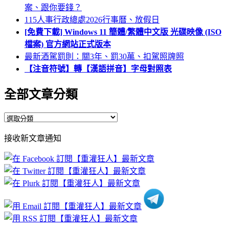
案、跟你要錢？
115人事行政總處2026行事曆、放假日
[免費下載] Windows 11 簡體/繁體中文版 光碟映像 (ISO
檔案) 官方網站正式版本
最新酒駕罰則：關3年、罰30萬、扣駕照牌照
【注音符號】轉【漢語拼音】字母對照表
全部文章分類
全
部
接收新文章通知
文
章
分
類