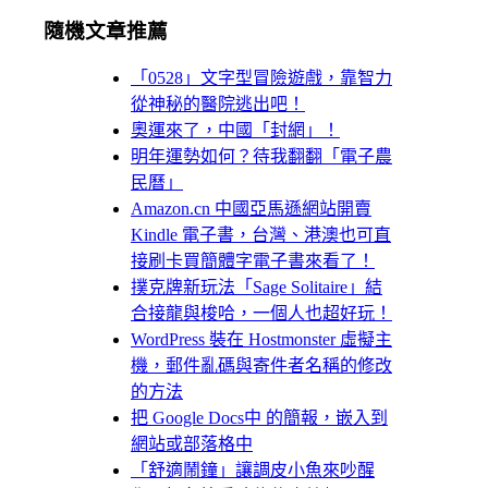
隨機文章推薦
「0528」文字型冒險遊戲，靠智力
從神秘的醫院逃出吧！
奧運來了，中國「封網」！
明年運勢如何？待我翻翻「電子農
民曆」
Amazon.cn 中國亞馬遜網站開賣
Kindle 電子書，台灣、港澳也可直
接刷卡買簡體字電子書來看了！
撲克牌新玩法「Sage Solitaire」結
合接龍與梭哈，一個人也超好玩！
WordPress 裝在 Hostmonster 虛擬主
機，郵件亂碼與寄件者名稱的修改
的方法
把 Google Docs中 的簡報，嵌入到
網站或部落格中
「舒適鬧鐘」讓調皮小魚來吵醒