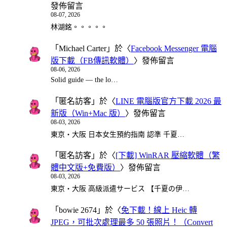
發佈留言
08-07, 2026
林湖銘。。。。。
「
Michael Carter
」於〈
Facebook Messenger 電腦
版下載（FB傳訊軟體）
〉發佈留言
08-06, 2026
Solid guide — the lo…
「
匿名訪客
」於〈
LINE 電腦版官方下載 2026 最
新版（Win+Mac 版）
〉發佈留言
08-03, 2026
東京・大阪 日本女生預約指南 認準 千夏…
「
匿名訪客
」於〈
[下載] WinRAR 壓縮軟體（繁
體中文版+免費版）
〉發佈留言
08-03, 2026
東京・大阪 高級派遣サービス 【千夏の伊…
「
bowie 2674
」於〈
免下載！線上 Heic 轉
JPEG，可批次處理最多 50 張照片！（Convert