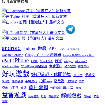
接收新文章通知
文
章
分
類
android
android 遊戲
APP
BBS
Facebook
Google Chrome 瀏覽器
Google Chrome
Google 與其他 Google 應用
iPhone
iPad
PDF
widget
LINE
Mac OS X
Windows 7
免費圖庫
Windows Vista
WordPress 網站架設
動作遊戲
動態桌布
好玩遊戲
好玩遊戲、休閒益智
學英文
學日文
播放器
拍照app
待辦事項
手機桌布
學英語
日文學習
桌布
照片編輯
桌面小工具
環境音
濾鏡
療癒
物理遊戲
益智遊戲
解謎遊戲
舒壓
貼圖
計時器
睡眠音樂
英語學習
鬧鐘