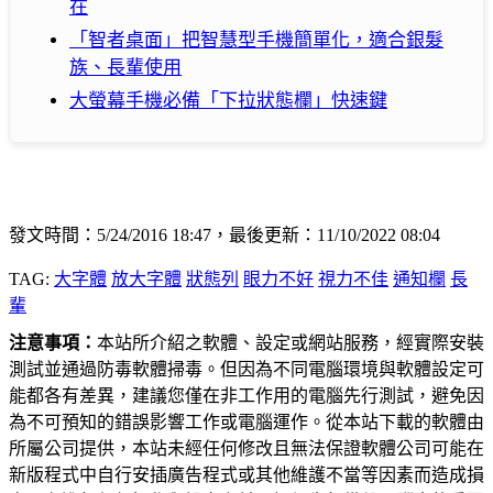
在
「智者桌面」把智慧型手機簡單化，適合銀髮
族、長輩使用
大螢幕手機必備「下拉狀態欄」快速鍵
發文時間：5/24/2016 18:47，最後更新：11/10/2022 08:04
TAG:
大字體
放大字體
狀態列
眼力不好
視力不佳
通知欄
長
輩
注意事項：
本站所介紹之軟體、設定或網站服務，經實際安裝
測試並通過防毒軟體掃毒。但因為不同電腦環境與軟體設定可
能都各有差異，建議您僅在非工作用的電腦先行測試，避免因
為不可預知的錯誤影響工作或電腦運作。從本站下載的軟體由
所屬公司提供，本站未經任何修改且無法保證軟體公司可能在
新版程式中自行安插廣告程式或其他維護不當等因素而造成損