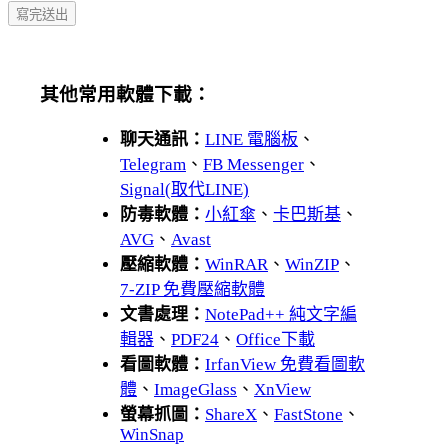
其他常用軟體下載：
聊天通訊：
LINE 電腦板
、
Telegram
、
FB Messenger
、
Signal(取代LINE)
防毒軟體：
小紅傘
、
卡巴斯基
、
AVG
、
Avast
壓縮軟體：
WinRAR
、
WinZIP
、
7-ZIP 免費壓縮軟體
文書處理：
NotePad++ 純文字編
輯器
、
PDF24
、
Office下載
看圖軟體：
IrfanView 免費看圖軟
體
、
ImageGlass
、
XnView
螢幕抓圖：
ShareX
、
FastStone
、
WinSnap