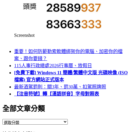
Screenshot
重要！如何防範勒索軟體綁架你的電腦、加密你的檔
案、跟你要錢？
115人事行政總處2026行事曆、放假日
[免費下載] Windows 11 簡體/繁體中文版 光碟映像 (ISO
檔案) 官方網站正式版本
最新酒駕罰則：關3年、罰30萬、扣駕照牌照
【注音符號】轉【漢語拼音】字母對照表
全部文章分類
全
部