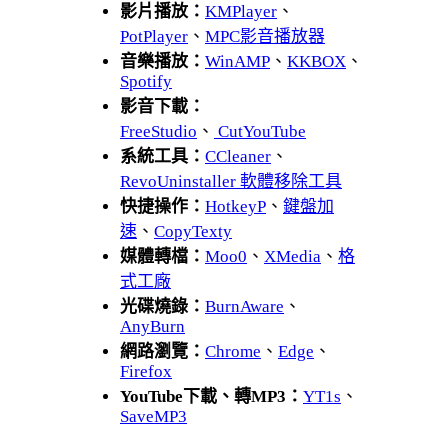
影片播放：
KMPlayer
、
PotPlayer
、
MPC影音播放器
音樂播放：
WinAMP
、
KKBOX
、
Spotify
影音下載：
FreeStudio
、
CutYouTube
系統工具：
CCleaner
、
RevoUninstaller 軟體移除工具
快捷操作：
HotkeyP
、
鍵盤加
速
、
CopyTexty
媒體轉檔：
Moo0
、
XMedia
、
格
式工廠
光碟燒錄：
BurnAware
、
AnyBurn
網路瀏覽：
Chrome
、
Edge
、
Firefox
YouTube下載、轉MP3：
YT1s
、
SaveMP3