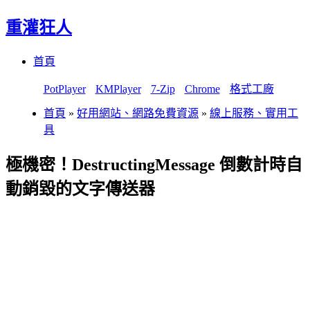
重灌狂人
Menu
Skip
首頁
to
content
PotPlayer
KMPlayer
7-Zip
Chrome
格式工廠
首頁
»
好用網站、網路免費資源
»
線上服務、實用工
具
極機密！DestructingMessage 倒數計時自
動銷毀的文字傳送器