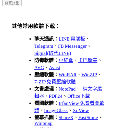
其他常用軟體下載：
聊天通訊：
LINE 電腦板
、
Telegram
、
FB Messenger
、
Signal(取代LINE)
防毒軟體：
小紅傘
、
卡巴斯基
、
AVG
、
Avast
壓縮軟體：
WinRAR
、
WinZIP
、
7-ZIP 免費壓縮軟體
文書處理：
NotePad++ 純文字編
輯器
、
PDF24
、
Office下載
看圖軟體：
IrfanView 免費看圖軟
體
、
ImageGlass
、
XnView
螢幕抓圖：
ShareX
、
FastStone
、
WinSnap