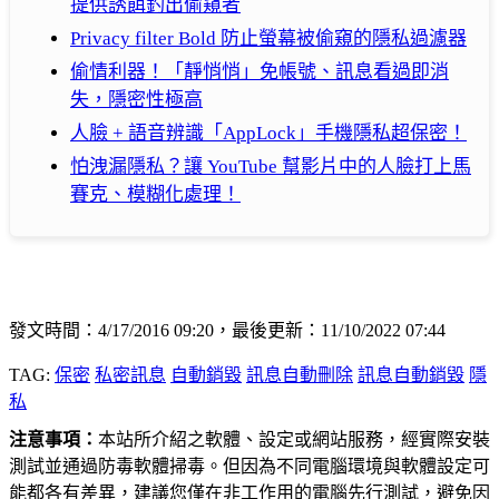
提供誘餌釣出偷窺者
Privacy filter Bold 防止螢幕被偷窺的隱私過濾器
偷情利器！「靜悄悄」免帳號、訊息看過即消
失，隱密性極高
人臉 + 語音辨識「AppLock」手機隱私超保密！
怕洩漏隱私？讓 YouTube 幫影片中的人臉打上馬
賽克、模糊化處理！
發文時間：4/17/2016 09:20，最後更新：11/10/2022 07:44
TAG:
保密
私密訊息
自動銷毀
訊息自動刪除
訊息自動銷毀
隱
私
注意事項：
本站所介紹之軟體、設定或網站服務，經實際安裝
測試並通過防毒軟體掃毒。但因為不同電腦環境與軟體設定可
能都各有差異，建議您僅在非工作用的電腦先行測試，避免因