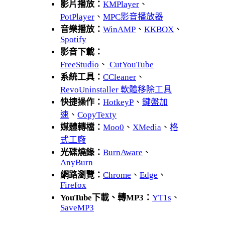
影片播放：
KMPlayer
、
PotPlayer
、
MPC影音播放器
音樂播放：
WinAMP
、
KKBOX
、
Spotify
影音下載：
FreeStudio
、
CutYouTube
系統工具：
CCleaner
、
RevoUninstaller 軟體移除工具
快捷操作：
HotkeyP
、
鍵盤加
速
、
CopyTexty
媒體轉檔：
Moo0
、
XMedia
、
格
式工廠
光碟燒錄：
BurnAware
、
AnyBurn
網路瀏覽：
Chrome
、
Edge
、
Firefox
YouTube下載、轉MP3：
YT1s
、
SaveMP3