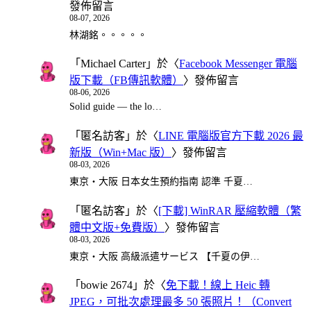
發佈留言
08-07, 2026
林湖銘。。。。。
「
Michael Carter
」於〈
Facebook Messenger 電腦
版下載（FB傳訊軟體）
〉發佈留言
08-06, 2026
Solid guide — the lo…
「
匿名訪客
」於〈
LINE 電腦版官方下載 2026 最
新版（Win+Mac 版）
〉發佈留言
08-03, 2026
東京・大阪 日本女生預約指南 認準 千夏…
「
匿名訪客
」於〈
[下載] WinRAR 壓縮軟體（繁
體中文版+免費版）
〉發佈留言
08-03, 2026
東京・大阪 高級派遣サービス 【千夏の伊…
「
bowie 2674
」於〈
免下載！線上 Heic 轉
JPEG，可批次處理最多 50 張照片！（Convert