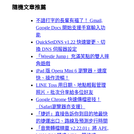
隨機文章推薦
不諳打字的長輩有福了！ Gmail,
Google Docs 開始支援手寫輸入功
能
QuickSetDNS v1.22 快速變更、切
換 DNS 伺服器設定
「Wrestle Jump」充滿笑點的雙人摔
角遊戲
iPad 版 Opera Mini 6 瀏覽器，速度
快、操作流暢！
LINE Toss 用日期、地點輕鬆管理
照片，批次分享給多位好友
Google Chrome 快速傳檔密技！
（Safari瀏覽器亦支援）
「捷近」直接告訴你到目的地最快
的捷運出口、路線及預測步行時間
「音樂轉檔精靈 v2.22.01」將 APE,