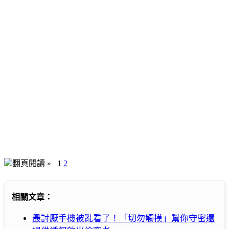
翻頁閱讀 »
1
2
相關文章：
最討厭手機被亂看了！「切勿觸摸」幫你守密還