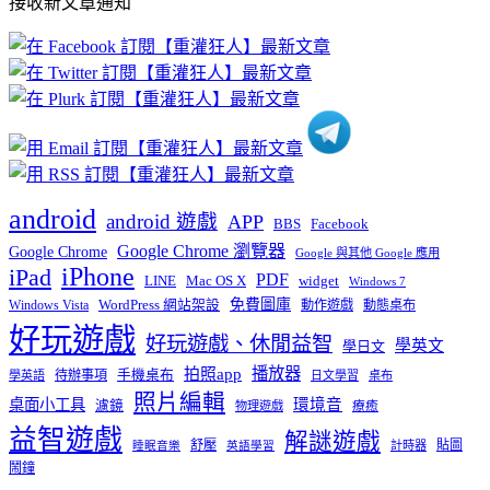
接收新文章通知
文
章
分
類
android
android 遊戲
APP
BBS
Facebook
Google Chrome 瀏覽器
Google Chrome
Google 與其他 Google 應用
iPhone
iPad
PDF
widget
LINE
Mac OS X
Windows 7
免費圖庫
Windows Vista
WordPress 網站架設
動作遊戲
動態桌布
好玩遊戲
好玩遊戲、休閒益智
學英文
學日文
播放器
拍照app
待辦事項
手機桌布
學英語
日文學習
桌布
照片編輯
桌面小工具
環境音
濾鏡
療癒
物理遊戲
益智遊戲
解謎遊戲
舒壓
貼圖
計時器
睡眠音樂
英語學習
鬧鐘