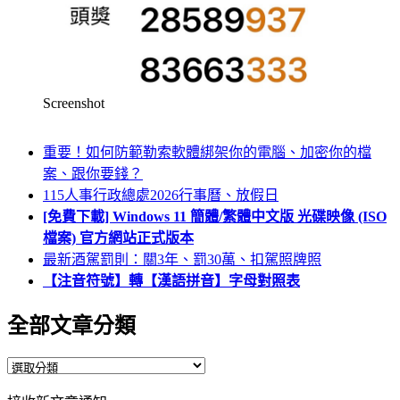
Screenshot
重要！如何防範勒索軟體綁架你的電腦、加密你的檔
案、跟你要錢？
115人事行政總處2026行事曆、放假日
[免費下載] Windows 11 簡體/繁體中文版 光碟映像 (ISO
檔案) 官方網站正式版本
最新酒駕罰則：關3年、罰30萬、扣駕照牌照
【注音符號】轉【漢語拼音】字母對照表
全部文章分類
全
部