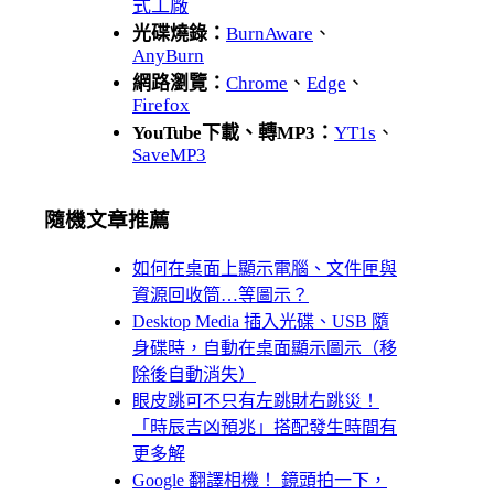
式工廠
光碟燒錄：
BurnAware
、
AnyBurn
網路瀏覽：
Chrome
、
Edge
、
Firefox
YouTube下載、轉MP3：
YT1s
、
SaveMP3
隨機文章推薦
如何在桌面上顯示電腦、文件匣與
資源回收筒…等圖示？
Desktop Media 插入光碟、USB 隨
身碟時，自動在桌面顯示圖示（移
除後自動消失）
眼皮跳可不只有左跳財右跳災！
「時辰吉凶預兆」搭配發生時間有
更多解
Google 翻譯相機！ 鏡頭拍一下，