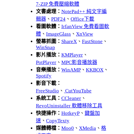
7-ZIP 免費壓縮軟體
文書處理：
NotePad++ 純文字編
輯器
、
PDF24
、
Office下載
看圖軟體：
IrfanView 免費看圖軟
體
、
ImageGlass
、
XnView
螢幕抓圖：
ShareX
、
FastStone
、
WinSnap
影片播放：
KMPlayer
、
PotPlayer
、
MPC影音播放器
音樂播放：
WinAMP
、
KKBOX
、
Spotify
影音下載：
FreeStudio
、
CutYouTube
系統工具：
CCleaner
、
RevoUninstaller 軟體移除工具
快捷操作：
HotkeyP
、
鍵盤加
速
、
CopyTexty
媒體轉檔：
Moo0
、
XMedia
、
格