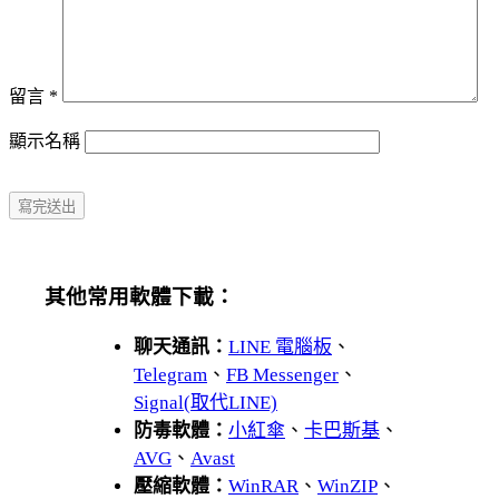
留言
*
顯示名稱
其他常用軟體下載：
聊天通訊：
LINE 電腦板
、
Telegram
、
FB Messenger
、
Signal(取代LINE)
防毒軟體：
小紅傘
、
卡巴斯基
、
AVG
、
Avast
壓縮軟體：
WinRAR
、
WinZIP
、