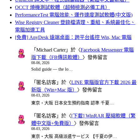
OCCT 燒機測試軟體（超頻檢測必備工具）
PerformanceTest 電腦效能、運作速度測試軟體(中文版)
Wise Registry Cleaner 登錄檔清理、重組、系統最佳化、
電腦加速工具
[免費] AnyDesk 遠端桌面：跨平台遙控 Win, Mac 電腦
「
Michael Carter
」於〈
Facebook Messenger 電腦
版下載（FB傳訊軟體）
〉發佈留言
08-06, 2026
Solid guide — the lo…
「
匿名訪客
」於〈
LINE 電腦版官方下載 2026 最
新版（Win+Mac 版）
〉發佈留言
08-03, 2026
東京・大阪 日本女生預約指南 認準 千夏…
「
匿名訪客
」於〈
[下載] WinRAR 壓縮軟體（繁
體中文版+免費版）
〉發佈留言
08-03, 2026
東京・大阪 高級派遣サービス 【千夏の伊…