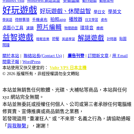
免費圖庫
Windows Vista
WordPress 網站架設
動作遊戲
動態桌布
好玩遊戲
好玩遊戲、休閒益智
學英文
學日文
播放器
拍照app
待辦事項
手機桌布
學英語
日文學習
桌布
照片編輯
桌面小工具
環境音
濾鏡
療癒
物理遊戲
益智遊戲
解謎遊戲
舒壓
貼圖
計時器
睡眠音樂
英語學習
鬧鐘
關於本站
|
聯絡站長(Contact Us)
|
廣告刊登
|
訂閱新文章
/
用 Email
閱電子報
|
WordPress
本站使用又快又便宜的：
Vultr VPS 日本主機
© 2026 版權所有，非經授權請勿全文轉貼
本站並無銷售任何軟體、光碟、大補帖等商品，本站與任何
xyz 網站完全無關。
本站並無委託或授權任何個人、公司或第三者承辦任何電腦維
修買賣、宣傳推廣或商品銷售之業務，
若發現盜用 "重灌狂人" 或 "不來恩" 名義之行為，請協助通報
「
與我聯繫
」，謝謝！