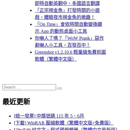
即時自動英翻中、多國語言翻譯
「正宗撈金魚」打發時間的小遊
戲，體驗夜市撈金魚的樂趣！
「On Time」會依時間自動變換顯
示 App 的動態桌面小工具
你嚇人了嗎？「WoW Prank」惡作
劇嚇人小工具，百發百中！
Greenshot v1.2.10.6 輕量級免費抓圖
軟體（繁體中文版）
Search
Search
for:
最近更新
[統一發票] 中獎號碼 115 年 5、6月
[下載] WinRAR 壓縮軟體（繁體中文版+免費版）
UltraEdit 純文字、程式碼編輯器（繁體中文最新版）