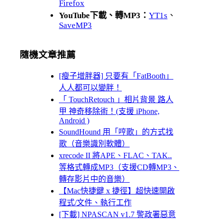
Firefox
YouTube下載、轉MP3：
YT1s
、
SaveMP3
隨機文章推薦
[瘦子增胖器] 只要有「FatBooth」
人人都可以變胖！
「 TouchRetouch 」相片背景 路人
甲 神奇移除術！(支援 iPhone,
Android )
SoundHound 用「哼歌」的方式找
歌（音樂識別軟體）
xrecode II 將APE、FLAC、TAK..
等格式轉成MP3（支援CD轉MP3、
轉存影片中的音樂）
【Mac快捷鍵 x 捷徑】超快速開啟
程式/文件、執行工作
[下載] NPASCAN v1.7 警政署惡意