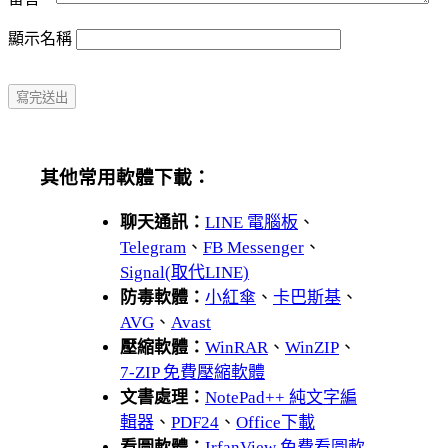
顯示名稱
其他常用軟體下載：
聊天通訊：
LINE 電腦板
、
Telegram
、
FB Messenger
、
Signal(取代LINE)
防毒軟體：
小紅傘
、
卡巴斯基
、
AVG
、
Avast
壓縮軟體：
WinRAR
、
WinZIP
、
7-ZIP 免費壓縮軟體
文書處理：
NotePad++ 純文字編
輯器
、
PDF24
、
Office下載
看圖軟體：
IrfanView 免費看圖軟