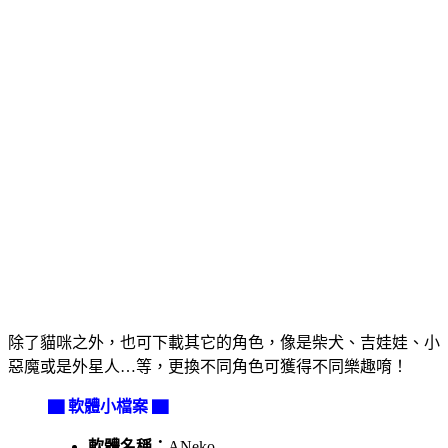
除了貓咪之外，也可下載其它的角色，像是柴犬、吉娃娃、小
惡魔或是外星人…等，更換不同角色可獲得不同樂趣唷！
▇ 軟體小檔案 ▇
軟體名稱：
ANeko