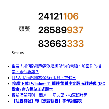
Screenshot
重要！如何防範勒索軟體綁架你的電腦、加密你的檔
案、跟你要錢？
115人事行政總處2026行事曆、放假日
[免費下載] Windows 11 簡體/繁體中文版 光碟映像 (ISO
檔案) 官方網站正式版本
最新酒駕罰則：關3年、罰30萬、扣駕照牌照
【注音符號】轉【漢語拼音】字母對照表