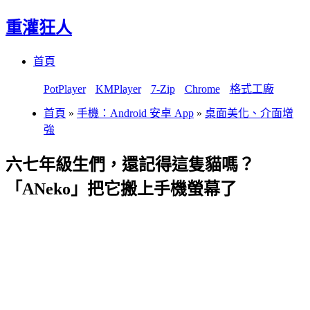
重灌狂人
Menu
Skip
首頁
to
content
PotPlayer
KMPlayer
7-Zip
Chrome
格式工廠
首頁
»
手機：Android 安卓 App
»
桌面美化、介面增
強
六七年級生們，還記得這隻貓嗎？
「ANeko」把它搬上手機螢幕了