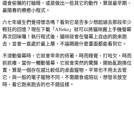
還會偷懶的打瞌睡，或是做出一些其它的動作，算是最早期、
最陽春的療癒小程式。
六七年級生們覺得懷念嗎？看到它是否多少想起過去那段年少
輕狂的回憶？現在下載「ANeko」就可以將貓咪搬上手機螢幕
再次回味囉！執行程式後，貓咪就會在螢幕上自由的跑來跑
去，並會一直處於最上層，不論開啟什麼畫面都能看到它。
不滑動螢幕時，它就會乖乖的待著，時而睡覺、打哈欠，時而
抓抓癢，當你一觸動螢幕，它就會突然的驚醒，開始亂跑換位
置，算是一個存在感比較低的桌面寵物，平常也不用太去管
它，與一般的電子寵物不同，不需餵食或陪玩，想發呆放空
時，看它跑來跑去的也不錯這樣。