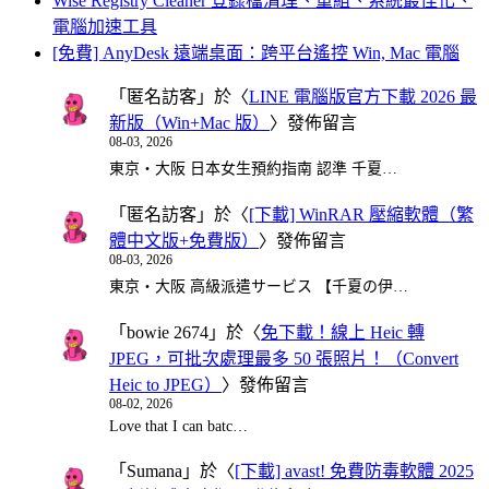
Wise Registry Cleaner 登錄檔清理、重組、系統最佳化、
電腦加速工具
[免費] AnyDesk 遠端桌面：跨平台遙控 Win, Mac 電腦
「
匿名訪客
」於〈
LINE 電腦版官方下載 2026 最
新版（Win+Mac 版）
〉發佈留言
08-03, 2026
東京・大阪 日本女生預約指南 認準 千夏…
「
匿名訪客
」於〈
[下載] WinRAR 壓縮軟體（繁
體中文版+免費版）
〉發佈留言
08-03, 2026
東京・大阪 高級派遣サービス 【千夏の伊…
「
bowie 2674
」於〈
免下載！線上 Heic 轉
JPEG，可批次處理最多 50 張照片！（Convert
Heic to JPEG）
〉發佈留言
08-02, 2026
Love that I can batc…
「
Sumana
」於〈
[下載] avast! 免費防毒軟體 2025