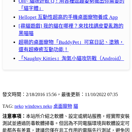
OH~ 貓咪好軟 Q！用各種逗趣姿勢擺出你需要的
「貓字體」
Hellopet 互動性超高的手機桌面寵物養成 App
[尋貓遊戲] 我的貓在哪裡？來找找調皮愛亂跑的
黑喵喵
超萌的桌面寵物「BuddyPet」可寫日記、塗鴉，
還有超療癒互動功能！
「Naughty Kitties」淘氣小貓攻防戰（Android）
發文時間：2/18/2016 15:56，最後更新：11/10/2022 07:35
TAG:
neko
windows neko
桌面寵物
貓
注意事項：
本站所介紹之軟體、設定或網站服務，經實際安裝
測試並通過防毒軟體掃毒。但因為不同電腦環境與軟體設定可
能都各有差異，建議您僅在非工作用的電腦先行測試，避免因