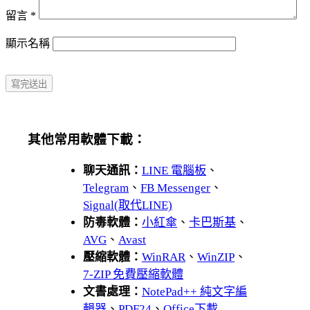
留言
*
顯示名稱
其他常用軟體下載：
聊天通訊：
LINE 電腦板
、
Telegram
、
FB Messenger
、
Signal(取代LINE)
防毒軟體：
小紅傘
、
卡巴斯基
、
AVG
、
Avast
壓縮軟體：
WinRAR
、
WinZIP
、
7-ZIP 免費壓縮軟體
文書處理：
NotePad++ 純文字編
輯器
、
PDF24
、
Office下載