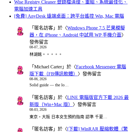
Wise Registry Cleaner 登錄檔清理、重組、系統最佳化、
電腦加速工具
[免費] AnyDesk 遠端桌面：跨平台遙控 Win, Mac 電腦
「
匿名訪客
」於〈
Windows Phone 7.5 芒果模擬
器，在 iPhone、Android 中試用 WP 手機介面
〉
發佈留言
08-07, 2026
林湖銘。。。。。
「
Michael Carter
」於〈
Facebook Messenger 電腦
版下載（FB傳訊軟體）
〉發佈留言
08-06, 2026
Solid guide — the lo…
「
匿名訪客
」於〈
LINE 電腦版官方下載 2026 最
新版（Win+Mac 版）
〉發佈留言
08-03, 2026
東京・大阪 日本女生預約指南 認準 千夏…
「
匿名訪客
」於〈
[下載] WinRAR 壓縮軟體（繁