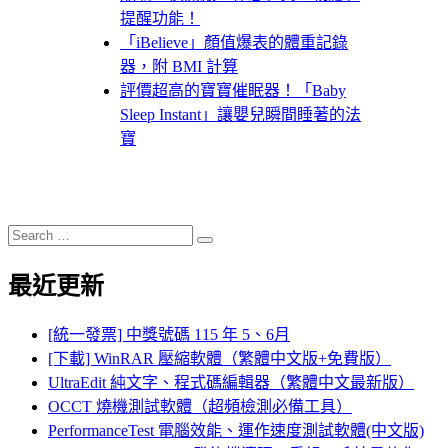
提醒功能！
「iBelieve」顏值爆表的體重記錄
器，附 BMI 計算
評價超高的寶寶催眠器！「Baby
Sleep Instant」讓嬰兒瞬間睡著的法
寶
Search
Search
for:
最近更新
[統一發票] 中獎號碼 115 年 5、6月
[下載] WinRAR 壓縮軟體（繁體中文版+免費版）
UltraEdit 純文字、程式碼編輯器（繁體中文最新版）
OCCT 燒機測試軟體（超頻檢測必備工具）
PerformanceTest 電腦效能、運作速度測試軟體(中文版)