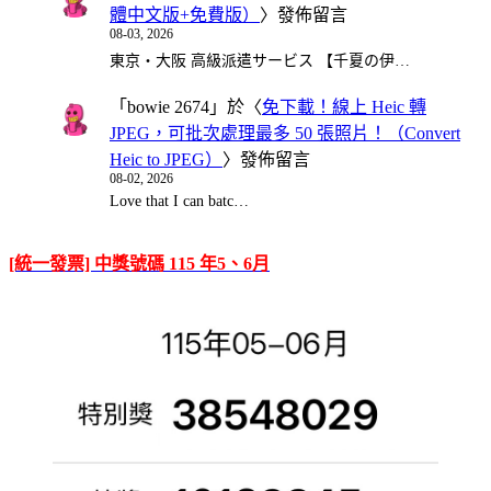
體中文版+免費版）
〉發佈留言
08-03, 2026
東京・大阪 高級派遣サービス 【千夏の伊…
「
bowie 2674
」於〈
免下載！線上 Heic 轉
JPEG，可批次處理最多 50 張照片！（Convert
Heic to JPEG）
〉發佈留言
08-02, 2026
Love that I can batc…
[統一發票] 中獎號碼 115 年5、6月