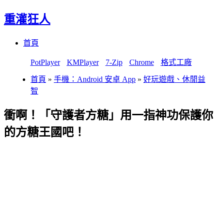
重灌狂人
Menu
Skip
首頁
to
content
PotPlayer
KMPlayer
7-Zip
Chrome
格式工廠
首頁
»
手機：Android 安卓 App
»
好玩遊戲、休閒益
智
衝啊！「守護者方糖」用一指神功保護你
的方糖王國吧！