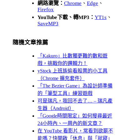
網路瀏覽：
Chrome
、
Edge
、
Firefox
YouTube下載、轉MP3：
YT1s
、
SaveMP3
隨機文章推薦
「Kakuro」比數獨更難的數和遊
戲，挑戰你的邏輯力！
yStock 上班族偷看股票的小工具
（Chrome 擴充套件）
「The Bezier Game」為設計師準備
的「筆型工具」練習遊戲
可是瑞凡，我回不去了… – 瑞凡產
生器（Android）
「Google時間限定」如何搜尋最近
24小時內、一周內的新文章？
在 YouTube 看影片，常看到欲罷不
能嗎？快開啟「休息」與「就寢」