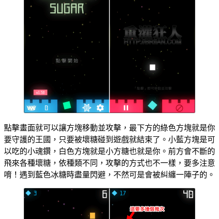
點擊畫面就可以讓方塊移動並攻擊，最下方的綠色方塊就是你
要守護的王國，只要被壞糖碰到遊戲就結束了。小藍方塊是可
以吃的小魂鑽，白色方塊就是小方糖也就是你。前方會不斷的
飛來各種壞糖，依種類不同，攻擊的方式也不一樣，要多注意
唷！遇到藍色冰糖時盡量閃避，不然可是會被糾纏一陣子的。