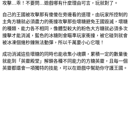
攻擊…乖！不要問…遊戲哪有什麼理由可言，玩就對了。
自己的王國被攻擊那有傻傻在旁邊看的道理，由玩家所控制的
主角方糖就必須盡力的衝撞攻擊那些壞糖避免王國毀滅，壞糖
的種類、能力各不相同，像體型較大的粉色大方糖就必須多次
撞擊才能消滅，藍色的冰糖則會瞄準玩家衝撞，被它碰到就會
被冰凍個幾秒鐘無法動彈，所以千萬要小心它哦！
成功消滅這些壞糖的同時也能收集小魂鑽，累積一定的數量後
就能到「英靈殿堂」解鎖各種不同能力的方糖英靈，且每一個
英靈都還會一項獨特的技能，可以在遊戲中幫助你守護王國。