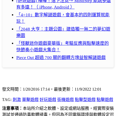
[好玩遊戲] 嗶嗶！落下注意～ MindStep 能跳多遠
有多遠！（ iPhone, Android ）
「4=10」數字解謎遊戲，會基本的四則運算就能
玩！
「2048 大亨：主題公園」建造獨一無二的夢幻遊
樂園
「怪獸迷你遊戲豪華版」考驗反應與點擊速度的
快節奏小遊戲大集合！
Piece Out 超過 700 關的翻轉方塊益智解謎遊戲
發文時間：1/20/2016 17:14，最後更新：11/9/2022 12:01
TAG:
刺激
單擊遊戲
好玩遊戲
街機遊戲
點擊型遊戲
點擊遊戲
注意事項：
本站所介紹之軟體、設定或網站服務，經實際安裝
測試並通過防毒軟體掃毒。但因為不同電腦環境與軟體設定可