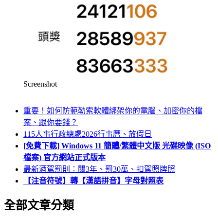
Screenshot
重要！如何防範勒索軟體綁架你的電腦、加密你的檔
案、跟你要錢？
115人事行政總處2026行事曆、放假日
[免費下載] Windows 11 簡體/繁體中文版 光碟映像 (ISO
檔案) 官方網站正式版本
最新酒駕罰則：關3年、罰30萬、扣駕照牌照
【注音符號】轉【漢語拼音】字母對照表
全部文章分類