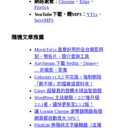
網路瀏覽：
Chrome
、
Edge
、
Firefox
YouTube下載、轉MP3：
YT1s
、
SaveMP3
隨機文章推薦
MovieToGo 直覺好用的全台電影時
刻、預告片、簡介查詢工具
AnyStream 下載 Netflix、Disney+
… 的電影、影集
Unlocker v1.9.2 中文版，強制刪除
「刪不掉」的檔案或資料夾！
Glopy 超擬真的旋轉木球益智遊戲
WordPress 主站被駭，2/27後升級
2.1.1者，儘快更新至2.1.2版！
讓 Google Chrome 瀏覽器開啟每個
網頁都自動放大 50%！
PilotEdit 進階純文字編輯器（支援