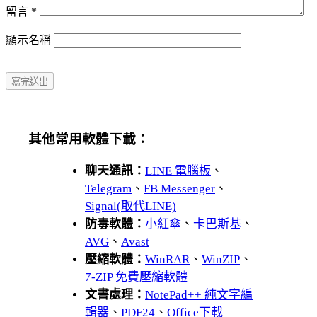
留言
*
顯示名稱
其他常用軟體下載：
聊天通訊：
LINE 電腦板
、
Telegram
、
FB Messenger
、
Signal(取代LINE)
防毒軟體：
小紅傘
、
卡巴斯基
、
AVG
、
Avast
壓縮軟體：
WinRAR
、
WinZIP
、
7-ZIP 免費壓縮軟體
文書處理：
NotePad++ 純文字編
輯器
、
PDF24
、
Office下載