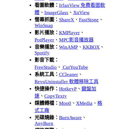
看圖軟體：
IrfanView 免費看圖軟
體
、
ImageGlass
、
XnView
螢幕抓圖：
ShareX
、
FastStone
、
WinSnap
影片播放：
KMPlayer
、
PotPlayer
、
MPC影音播放器
音樂播放：
WinAMP
、
KKBOX
、
Spotify
影音下載：
FreeStudio
、
CutYouTube
系統工具：
CCleaner
、
RevoUninstaller 軟體移除工具
快捷操作：
HotkeyP
、
鍵盤加
速
、
CopyTexty
媒體轉檔：
Moo0
、
XMedia
、
格
式工廠
光碟燒錄：
BurnAware
、
AnyBurn