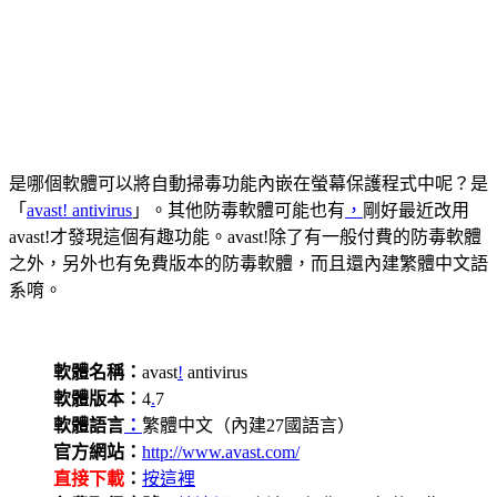
是哪個軟體可以將自動掃毒功能內嵌在螢幕保護程式中呢？是
「
avast! antivirus
」。其他防毒軟體可能也有
，
剛好最近改用
avast!才發現這個有趣功能。avast!除了有一般付費的防毒軟體
之外，另外也有免費版本的防毒軟體，而且還內建繁體中文語
系唷。
軟體名稱：
avast
!
antivirus
軟體版本：
4
.
7
軟體語言
：
繁體中文（內建27國語言）
官方網站：
http://www.avast.com/
直接下載
：
按這裡