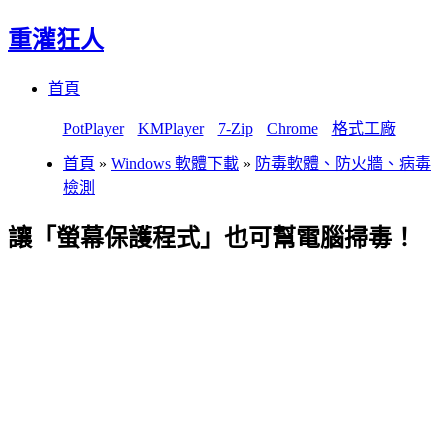
重灌狂人
Menu
Skip
首頁
to
content
PotPlayer
KMPlayer
7-Zip
Chrome
格式工廠
首頁
»
Windows 軟體下載
»
防毒軟體、防火牆、病毒
檢測
讓「螢幕保護程式」也可幫電腦掃毒！