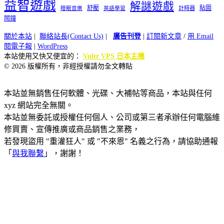
益智遊戲
解謎遊戲
舒壓
貼圖
計時器
睡眠音樂
英語學習
鬧鐘
關於本站
|
聯絡站長(Contact Us)
|
廣告刊登
|
訂閱新文章
/
用 Email
閱電子報
|
WordPress
本站使用又快又便宜的：
Vultr VPS 日本主機
© 2026 版權所有，非經授權請勿全文轉貼
本站並無銷售任何軟體、光碟、大補帖等商品，本站與任何
xyz 網站完全無關。
本站並無委託或授權任何個人、公司或第三者承辦任何電腦維
修買賣、宣傳推廣或商品銷售之業務，
若發現盜用 "重灌狂人" 或 "不來恩" 名義之行為，請協助通報
「
與我聯繫
」，謝謝！