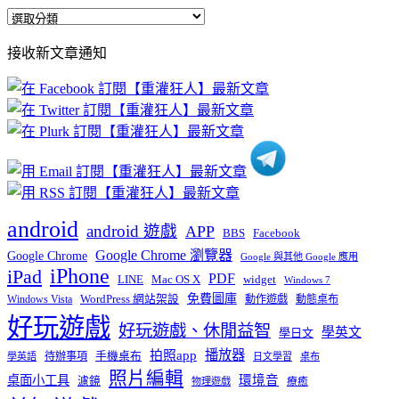
全
部
接收新文章通知
文
章
分
類
android
android 遊戲
APP
BBS
Facebook
Google Chrome 瀏覽器
Google Chrome
Google 與其他 Google 應用
iPhone
iPad
PDF
widget
LINE
Mac OS X
Windows 7
免費圖庫
Windows Vista
WordPress 網站架設
動作遊戲
動態桌布
好玩遊戲
好玩遊戲、休閒益智
學英文
學日文
播放器
拍照app
待辦事項
手機桌布
學英語
日文學習
桌布
照片編輯
桌面小工具
環境音
濾鏡
療癒
物理遊戲