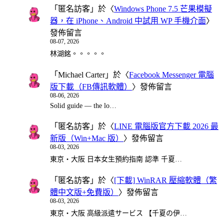
「
匿名訪客
」於〈
Windows Phone 7.5 芒果模擬
器，在 iPhone、Android 中試用 WP 手機介面
〉
發佈留言
08-07, 2026
林湖銘。。。。。
「
Michael Carter
」於〈
Facebook Messenger 電腦
版下載（FB傳訊軟體）
〉發佈留言
08-06, 2026
Solid guide — the lo…
「
匿名訪客
」於〈
LINE 電腦版官方下載 2026 最
新版（Win+Mac 版）
〉發佈留言
08-03, 2026
東京・大阪 日本女生預約指南 認準 千夏…
「
匿名訪客
」於〈
[下載] WinRAR 壓縮軟體（繁
體中文版+免費版）
〉發佈留言
08-03, 2026
東京・大阪 高級派遣サービス 【千夏の伊…