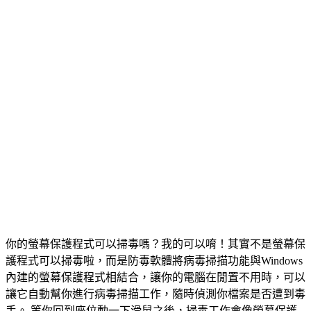
你的螢幕保護程式可以掃毒嗎？我的可以唷！其實不是螢幕保
護程式可以掃毒啦，而是防毒軟體將病毒掃描功能與Windows
內建的螢幕保護程式相結合，讓你的電腦在閒置不用時，可以
讓它自動幫你進行病毒掃描工作，隨時偵測你檔案是否遭到毒
手。 等你回到座位動一下滑鼠之後，掃毒工作會像螢幕保護