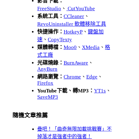
影音下載：
FreeStudio
、
CutYouTube
系統工具：
CCleaner
、
RevoUninstaller 軟體移除工具
快捷操作：
HotkeyP
、
鍵盤加
速
、
CopyTexty
媒體轉檔：
Moo0
、
XMedia
、
格
式工廠
光碟燒錄：
BurnAware
、
AnyBurn
網路瀏覽：
Chrome
、
Edge
、
Firefox
YouTube下載、轉MP3：
YT1s
、
SaveMP3
隨機文章推薦
疊吧！「曲奇無限加載挑戰賽」不
掉落才是強者中的強者！