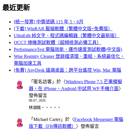
最近更新
[統一發票] 中獎號碼 115 年 5、6月
[下載] WinRAR 壓縮軟體（繁體中文版+免費版）
UltraEdit 純文字、程式碼編輯器（繁體中文最新版）
OCCT 燒機測試軟體（超頻檢測必備工具）
PerformanceTest 電腦效能、運作速度測試軟體(中文版)
Wise Registry Cleaner 登錄檔清理、重組、系統最佳化、
電腦加速工具
[免費] AnyDesk 遠端桌面：跨平台遙控 Win, Mac 電腦
「
匿名訪客
」於〈
Windows Phone 7.5 芒果模擬
器，在 iPhone、Android 中試用 WP 手機介面
〉
發佈留言
08-07, 2026
林湖銘。。。。。
「
Michael Carter
」於〈
Facebook Messenger 電腦
版下載（FB傳訊軟體）
〉發佈留言