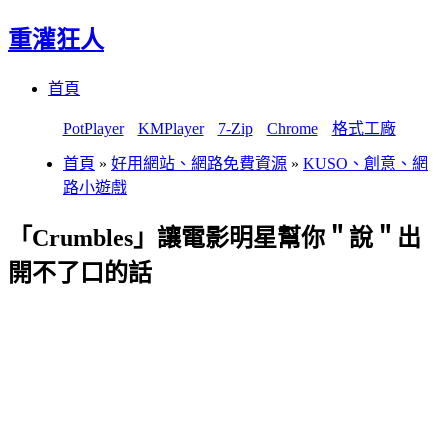
重灌狂人
Menu
Skip
首頁
to
content
PotPlayer
KMPlayer
7-Zip
Chrome
格式工廠
首頁
»
好用網站、網路免費資源
»
KUSO、創意、網
路小遊戲
「Crumbles」讓電影明星幫你＂說＂出
開不了口的話