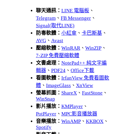
聊天通訊：
LINE 電腦板
、
Telegram
、
FB Messenger
、
Signal(取代LINE)
防毒軟體：
小紅傘
、
卡巴斯基
、
AVG
、
Avast
壓縮軟體：
WinRAR
、
WinZIP
、
7-ZIP 免費壓縮軟體
文書處理：
NotePad++ 純文字編
輯器
、
PDF24
、
Office下載
看圖軟體：
IrfanView 免費看圖軟
體
、
ImageGlass
、
XnView
螢幕抓圖：
ShareX
、
FastStone
、
WinSnap
影片播放：
KMPlayer
、
PotPlayer
、
MPC影音播放器
音樂播放：
WinAMP
、
KKBOX
、
Spotify