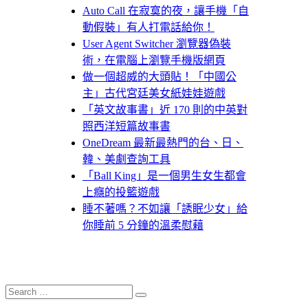
Auto Call 在寂寞的夜，讓手機「自
動假裝」有人打電話給你！
User Agent Switcher 瀏覽器偽裝
術，在電腦上瀏覽手機版網頁
做一個超威的大頭貼！「中國公
主」古代宮廷美女紙娃娃遊戲
「英文故事書」近 170 則的中英對
照西洋短篇故事書
OneDream 最新最熱門的台、日、
韓、美劇查詢工具
「Ball King」是一個男生女生都會
上癮的投籃遊戲
睡不著嗎？不如讓「誘眠少女」給
你睡前 5 分鐘的溫柔慰藉
Search
Search
for: