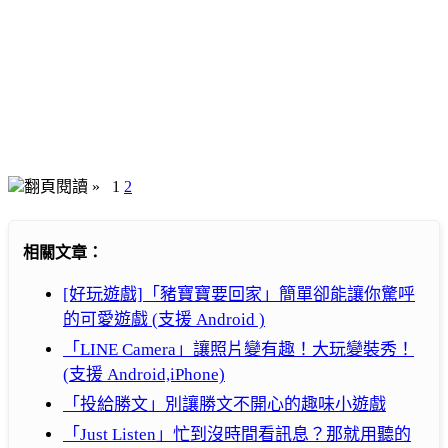
翻頁閱讀 »
1
2
相關文章：
[好玩遊戲]「豬寶寶要回家」簡單卻能讓你驚呼
的可愛遊戲 (支援 Android )
「LINE Camera」讓照片變有趣！大玩變裝秀！
(支援 Android,iPhone)
「投給勝文」別讓勝文不開心的趣味小遊戲
「Just Listen」忙到沒時間看訊息？那就用聽的