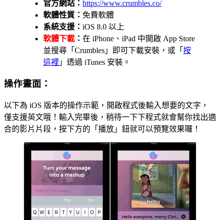
官方網站：
https://www.crumbles.co/
軟體性質：
免費軟體
系統支援：
iOS 8.0 以上
軟體下載
：
在 iPhone、iPad 中開啟 App Store
並搜尋「Crumbles」即可下載安裝，或「
按
這裡
」透過 iTunes 安裝。
操作畫面：
以下為 iOS 版本的操作示範，開啟程式後輸入想要的文字，
僅支援英文哦！輸入完畢後，稍待一下下程式就會幫你找出適
合的影片片段，按下方的「播放」鈕就可以預覽效果囉！