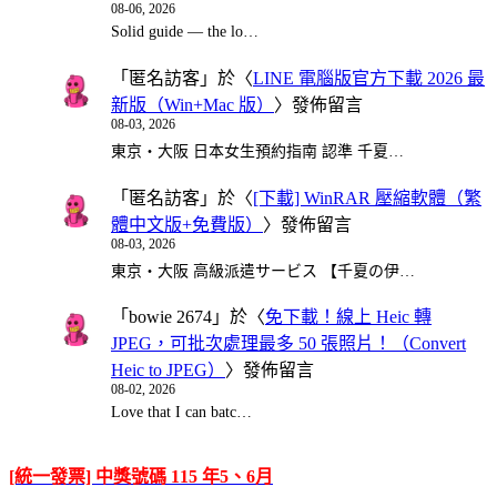
08-06, 2026
Solid guide — the lo…
「
匿名訪客
」於〈
LINE 電腦版官方下載 2026 最
新版（Win+Mac 版）
〉發佈留言
08-03, 2026
東京・大阪 日本女生預約指南 認準 千夏…
「
匿名訪客
」於〈
[下載] WinRAR 壓縮軟體（繁
體中文版+免費版）
〉發佈留言
08-03, 2026
東京・大阪 高級派遣サービス 【千夏の伊…
「
bowie 2674
」於〈
免下載！線上 Heic 轉
JPEG，可批次處理最多 50 張照片！（Convert
Heic to JPEG）
〉發佈留言
08-02, 2026
Love that I can batc…
[統一發票] 中獎號碼 115 年5、6月