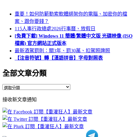
重要！如何防範勒索軟體綁架你的電腦、加密你的檔
案、跟你要錢？
115人事行政總處2026行事曆、放假日
[免費下載] Windows 11 簡體/繁體中文版 光碟映像 (ISO
檔案) 官方網站正式版本
最新酒駕罰則：關3年、罰30萬、扣駕照牌照
【注音符號】轉【漢語拼音】字母對照表
全部文章分類
全
部
接收新文章通知
文
章
分
類