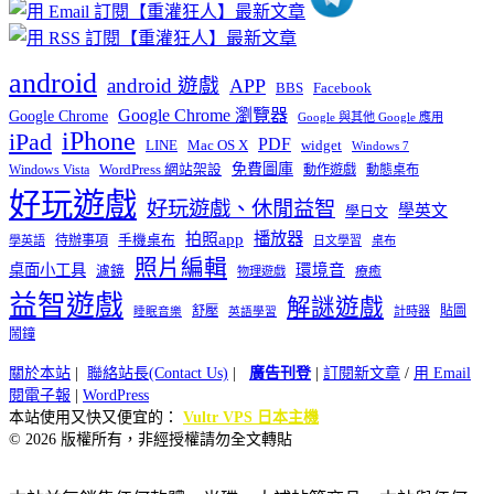
android
android 遊戲
APP
BBS
Facebook
Google Chrome 瀏覽器
Google Chrome
Google 與其他 Google 應用
iPhone
iPad
PDF
widget
LINE
Mac OS X
Windows 7
免費圖庫
Windows Vista
WordPress 網站架設
動作遊戲
動態桌布
好玩遊戲
好玩遊戲、休閒益智
學英文
學日文
播放器
拍照app
待辦事項
手機桌布
學英語
日文學習
桌布
照片編輯
桌面小工具
環境音
濾鏡
療癒
物理遊戲
益智遊戲
解謎遊戲
舒壓
貼圖
計時器
睡眠音樂
英語學習
鬧鐘
關於本站
|
聯絡站長(Contact Us)
|
廣告刊登
|
訂閱新文章
/
用 Email
閱電子報
|
WordPress
本站使用又快又便宜的：
Vultr VPS 日本主機
© 2026 版權所有，非經授權請勿全文轉貼