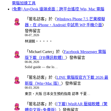
電腦加速工具
[免費] AnyDesk 遠端桌面：跨平台遙控 Win, Mac 電腦
「
匿名訪客
」於〈
Windows Phone 7.5 芒果模擬
器，在 iPhone、Android 中試用 WP 手機介面
〉
發佈留言
08-07, 2026
林湖銘。。。。。
「
Michael Carter
」於〈
Facebook Messenger 電腦
版下載（FB傳訊軟體）
〉發佈留言
08-06, 2026
Solid guide — the lo…
「
匿名訪客
」於〈
LINE 電腦版官方下載 2026 最
新版（Win+Mac 版）
〉發佈留言
08-03, 2026
東京・大阪 日本女生預約指南 認準 千夏…
「
匿名訪客
」於〈
[下載] WinRAR 壓縮軟體（繁
體中文版+免費版）
〉發佈留言