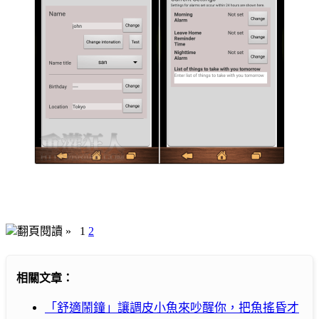
翻頁閱讀 »
1
2
相關文章：
「舒適鬧鐘」讓調皮小魚來吵醒你，把魚搖昏才