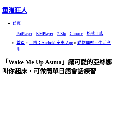
重灌狂人
Menu
Skip
首頁
to
content
PotPlayer
KMPlayer
7-Zip
Chrome
格式工廠
首頁
»
手機：Android 安卓 App
»
購物理財、生活應
用
「Wake Me Up Asuna」讓可愛的亞絲娜
叫你起床，可做簡單日語會話練習