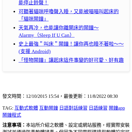
能停止鈴聲！
可聽著貓咪呼嚕聲入睡，又能被喵喵叫起床的
「貓咪鬧鐘」
天氣再冷，也能讓你離開床的鬧鐘～
Alarmy（Sleep If U Can）
史上最強＂叫床＂鬧鐘！讓你再也睡不著啦～～
(支援 Android)
「怪物鬧鐘」讓起床這件事變的好可愛、好有趣
發文時間：12/10/2015 15:54，最後更新：11/8/2022 08:30
TAG:
互動式軟體
互動鬧鐘
日語對話練習
日語練習
鬧鐘app
鬧鐘程式
注意事項：
本站所介紹之軟體、設定或網站服務，經實際安裝