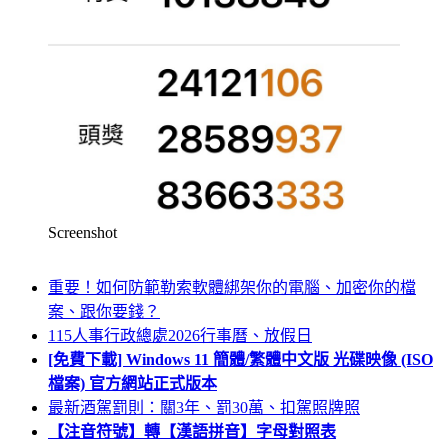
Screenshot
重要！如何防範勒索軟體綁架你的電腦、加密你的檔
案、跟你要錢？
115人事行政總處2026行事曆、放假日
[免費下載] Windows 11 簡體/繁體中文版 光碟映像 (ISO
檔案) 官方網站正式版本
最新酒駕罰則：關3年、罰30萬、扣駕照牌照
【注音符號】轉【漢語拼音】字母對照表