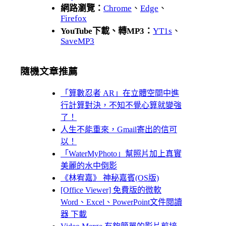
網路瀏覽：
Chrome
、
Edge
、
Firefox
YouTube下載、轉MP3：
YT1s
、
SaveMP3
隨機文章推薦
「算數忍者 AR」在立體空間中進
行計算對決，不知不覺心算就變強
了！
人生不能重來，Gmail寄出的信可
以！
「WaterMyPhoto」幫照片加上真實
美麗的水中倒影
《林宥嘉》 神秘嘉賓(OS版)
[Office Viewer] 免費版的微軟
Word、Excel、PowerPoint文件閱讀
器 下載