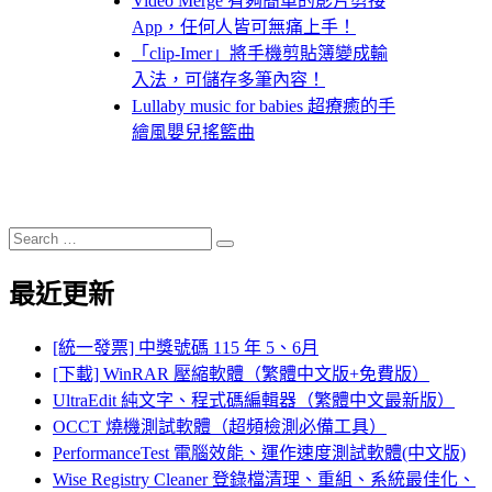
Video Merge 有夠簡單的影片剪接
App，任何人皆可無痛上手！
「clip-Imer」將手機剪貼簿變成輸
入法，可儲存多筆內容！
Lullaby music for babies 超療癒的手
繪風嬰兒搖籃曲
Search
Search
for:
最近更新
[統一發票] 中獎號碼 115 年 5、6月
[下載] WinRAR 壓縮軟體（繁體中文版+免費版）
UltraEdit 純文字、程式碼編輯器（繁體中文最新版）
OCCT 燒機測試軟體（超頻檢測必備工具）
PerformanceTest 電腦效能、運作速度測試軟體(中文版)
Wise Registry Cleaner 登錄檔清理、重組、系統最佳化、