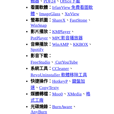
輯器
、
PDF24
、
Office下載
看圖軟體：
IrfanView 免費看圖軟
體
、
ImageGlass
、
XnView
螢幕抓圖：
ShareX
、
FastStone
、
WinSnap
影片播放：
KMPlayer
、
PotPlayer
、
MPC影音播放器
音樂播放：
WinAMP
、
KKBOX
、
Spotify
影音下載：
FreeStudio
、
CutYouTube
系統工具：
CCleaner
、
RevoUninstaller 軟體移除工具
快捷操作：
HotkeyP
、
鍵盤加
速
、
CopyTexty
媒體轉檔：
Moo0
、
XMedia
、
格
式工廠
光碟燒錄：
BurnAware
、
AnyBurn