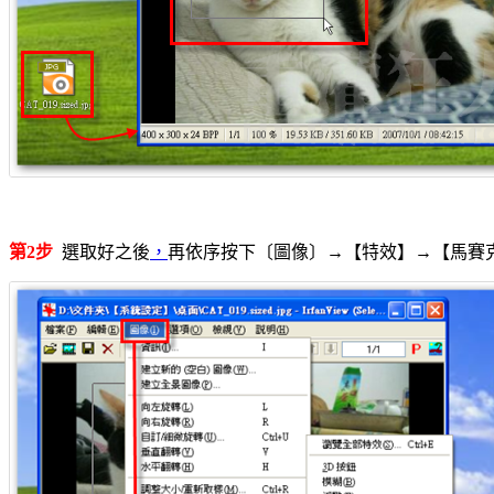
第2步
選取好之後
，
再依序按下〔圖像〕→【特效】→【馬賽