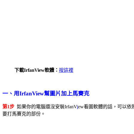
下載IrfanView軟體：
按這裡
一、用IrfanView幫圖片加上馬賽克
第1步
如果你的電腦還沒安裝IrfanV
i
ew看圖軟體的話，可以依
要打馬賽克的部份。