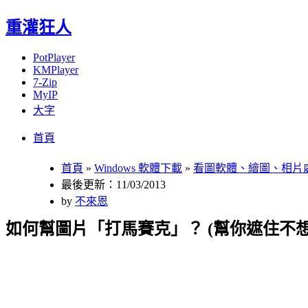
重灌狂人
PotPlayer
KMPlayer
7-Zip
MyIP
大字
Menu
Skip
首頁
to
content
首頁
»
Windows 軟體下載
»
看圖軟體、繪圖、相片
最後更新：11/03/2013
by
不來恩
如何幫圖片「打馬賽克」？ (幫你遮住不