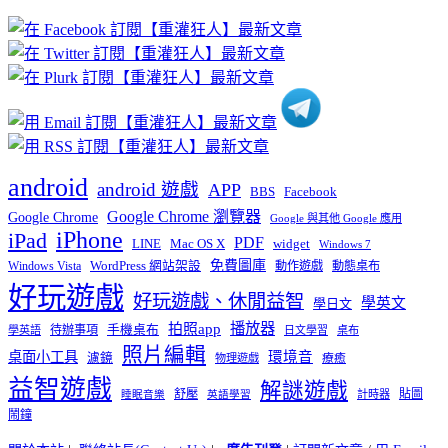
章
分
類
android
android 遊戲
APP
BBS
Facebook
Google Chrome 瀏覽器
Google Chrome
Google 與其他 Google 應用
iPhone
iPad
PDF
widget
LINE
Mac OS X
Windows 7
免費圖庫
Windows Vista
WordPress 網站架設
動作遊戲
動態桌布
好玩遊戲
好玩遊戲、休閒益智
學英文
學日文
播放器
拍照app
待辦事項
手機桌布
學英語
日文學習
桌布
照片編輯
桌面小工具
環境音
濾鏡
療癒
物理遊戲
益智遊戲
解謎遊戲
舒壓
貼圖
計時器
睡眠音樂
英語學習
鬧鐘