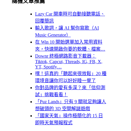
隨機文章推薦
Lazy Car 開車時可自動接聽電話、
回覆簡訊
輸入歌詞，讓 AI 幫你寫歌（AI
Music Generator）
在 Win 10 開始選單加入常用資料
夾，快速開啟你要的軟體、檔案…
Downr 終極網路影音下載器：
Tiktok, Capcut, Threads, IG, FB, X,
YT, Spotify…
嘿！這真的「聽起來很放鬆」20 種
環境音讓你可以好好睡一覺了
你對品牌的愛有多深？來「信仰測
試」挑戰看看！
「Puz Lands」只有 9 關就足夠讓人
想破頭的 3D 空間解謎遊戲
「國家天氣」操作極簡化的 15 日
即時天氣預報程式