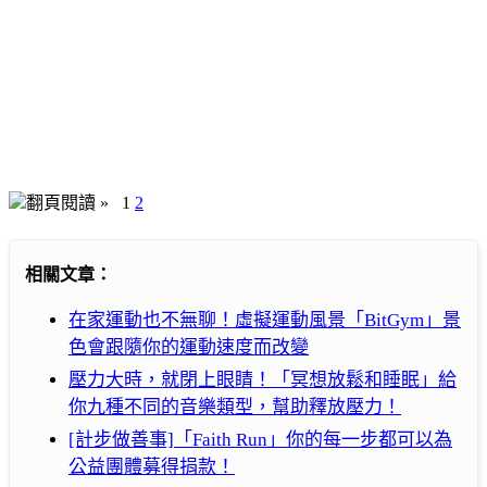
翻頁閱讀 »
1
2
相關文章：
在家運動也不無聊！虛擬運動風景「BitGym」景
色會跟隨你的運動速度而改變
壓力大時，就閉上眼睛！「冥想放鬆和睡眠」給
你九種不同的音樂類型，幫助釋放壓力！
[計步做善事]「Faith Run」你的每一步都可以為
公益團體募得捐款！