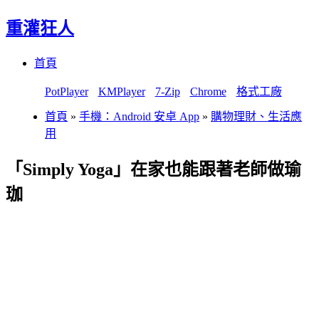
重灌狂人
Menu
Skip
首頁
to
content
PotPlayer
KMPlayer
7-Zip
Chrome
格式工廠
首頁
»
手機：Android 安卓 App
»
購物理財、生活應
用
「Simply Yoga」在家也能跟著老師做瑜
珈