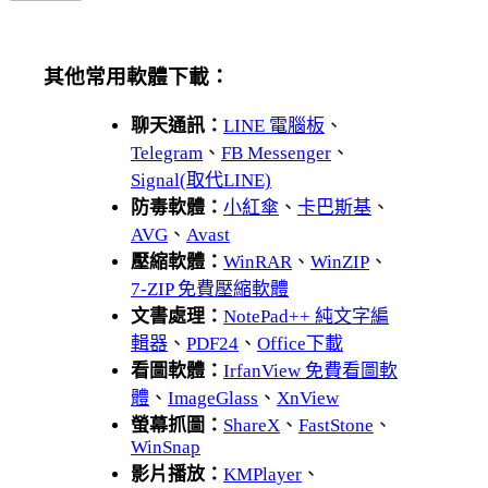
其他常用軟體下載：
聊天通訊：
LINE 電腦板
、
Telegram
、
FB Messenger
、
Signal(取代LINE)
防毒軟體：
小紅傘
、
卡巴斯基
、
AVG
、
Avast
壓縮軟體：
WinRAR
、
WinZIP
、
7-ZIP 免費壓縮軟體
文書處理：
NotePad++ 純文字編
輯器
、
PDF24
、
Office下載
看圖軟體：
IrfanView 免費看圖軟
體
、
ImageGlass
、
XnView
螢幕抓圖：
ShareX
、
FastStone
、
WinSnap
影片播放：
KMPlayer
、