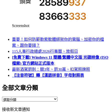
Screenshot
重要！如何防範勒索軟體綁架你的電腦、加密你的檔
案、跟你要錢？
115人事行政總處2026行事曆、放假日
[免費下載] Windows 11 簡體/繁體中文版 光碟映像 (ISO
檔案) 官方網站正式版本
最新酒駕罰則：關3年、罰30萬、扣駕照牌照
【注音符號】轉【漢語拼音】字母對照表
全部文章分類
全
部
接收新文章通知
文