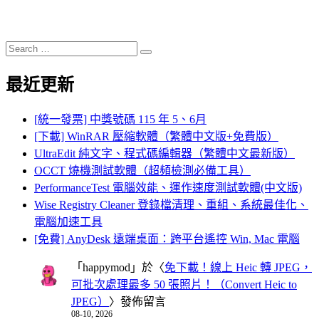
Search
Search
for:
最近更新
[統一發票] 中獎號碼 115 年 5、6月
[下載] WinRAR 壓縮軟體（繁體中文版+免費版）
UltraEdit 純文字、程式碼編輯器（繁體中文最新版）
OCCT 燒機測試軟體（超頻檢測必備工具）
PerformanceTest 電腦效能、運作速度測試軟體(中文版)
Wise Registry Cleaner 登錄檔清理、重組、系統最佳化、
電腦加速工具
[免費] AnyDesk 遠端桌面：跨平台遙控 Win, Mac 電腦
「
happymod
」於〈
免下載！線上 Heic 轉 JPEG，
可批次處理最多 50 張照片！（Convert Heic to
JPEG）
〉發佈留言
08-10, 2026