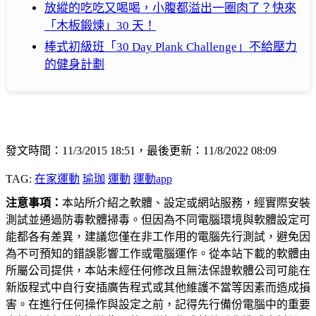
放縱的吃吃又喝喝，小腹都溢出一圈肉了？快來
「木板鍛煉」30 天！
棒式初級班「30 Day Plank Challenge」不給壓力
的健身計劃
發文時間：11/3/2015 18:51，最後更新：11/8/2022 08:09
TAG:
在家運動
瑜珈
運動
運動app
注意事項：
本站所介紹之軟體、設定或網站服務，經實際安裝
測試並通過防毒軟體掃毒。但因為不同電腦環境與軟體設定可
能都各有差異，建議您僅在非工作用的電腦先行測試，避免因
為不可預知的錯誤影響工作或電腦運作。從本站下載的軟體由
所屬公司提供，本站未經任何修改且無法保證軟體公司可能在
新版程式中自行安插廣告程式或其他維護不當等因素而造成損
害。在進行任何操作與設定之前，記得先行備份電腦中的重要