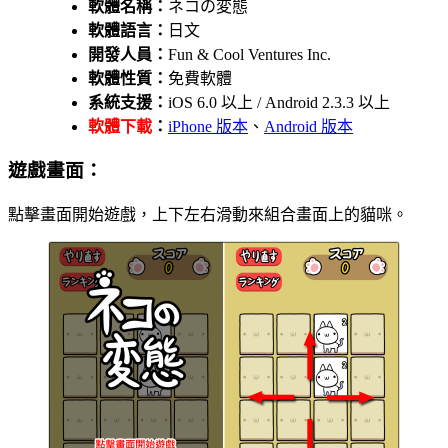
軟體名稱：
ネコの変態
軟體語言：
日文
開發人員：
Fun & Cool Ventures Inc.
軟體性質：
免費軟體
系統支援：
iOS 6.0 以上 / Android 2.3.3 以上
軟體下載
：
iPhone 版本
、
Android 版本
遊戲畫面：
點擊畫面開始遊戲，上下左右滑動來組合畫面上的貓咪。