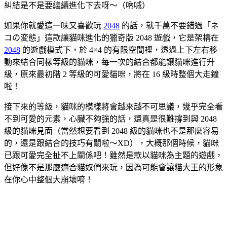
糾結是不是要繼續進化下去呀～（吶喊）
如果你就愛這一味又喜歡玩
2048
的話，就千萬不要錯過「ネ
コの変態」這款讓貓咪進化的獵奇版 2048 遊戲，它是架構在
2048
的遊戲模式下，於 4×4 的有限空間裡，透過上下左右移
動來結合同樣等級的貓咪，每一次的結合都能讓貓咪進行升
級，原來最初階 2 等級的可愛貓咪，將在 16 級時整個大走鐘
啦！
接下來的等級，貓咪的模樣將會越來越不可思議，幾乎完全看
不到可愛的元素，心臟不夠強的話，還真是很難撐到與 2048
級的貓咪見面（當然想要看到 2048 級的貓咪也不是那麼容易
的，還是跟結合的技巧有關啦～XD），大概那個時候，貓咪
已跟可愛完全扯不上關係吧！雖然是款以貓咪為主題的遊戲，
但好像不是那麼適合貓奴們來玩，因為可能會讓貓大王的形象
在你心中整個大崩壞唷！