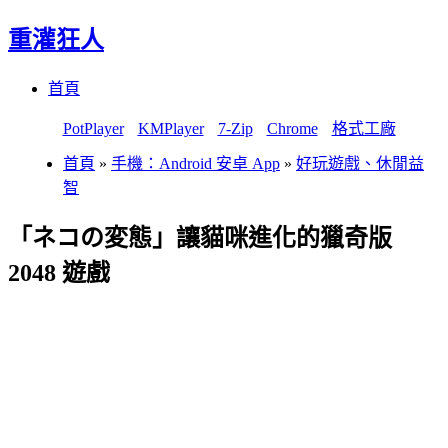
重灌狂人
Menu
Skip
首頁
to
content
PotPlayer
KMPlayer
7-Zip
Chrome
格式工廠
首頁
»
手機：Android 安卓 App
»
好玩遊戲、休閒益
智
「ネコの変態」讓貓咪進化的獵奇版
2048 遊戲