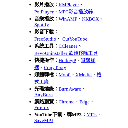
影片播放：
KMPlayer
、
PotPlayer
、
MPC影音播放器
音樂播放：
WinAMP
、
KKBOX
、
Spotify
影音下載：
FreeStudio
、
CutYouTube
系統工具：
CCleaner
、
RevoUninstaller 軟體移除工具
快捷操作：
HotkeyP
、
鍵盤加
速
、
CopyTexty
媒體轉檔：
Moo0
、
XMedia
、
格
式工廠
光碟燒錄：
BurnAware
、
AnyBurn
網路瀏覽：
Chrome
、
Edge
、
Firefox
YouTube下載、轉MP3：
YT1s
、
SaveMP3