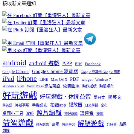
接收新文章通知
文
章
分
類
android
android 遊戲
APP
BBS
Facebook
Google Chrome 瀏覽器
Google Chrome
Google 與其他 Google 應用
iPhone
iPad
PDF
widget
LINE
Mac OS X
Windows 7
免費圖庫
Windows Vista
WordPress 網站架設
動作遊戲
動態桌布
好玩遊戲
好玩遊戲、休閒益智
學英文
學日文
播放器
拍照app
待辦事項
手機桌布
學英語
日文學習
桌布
照片編輯
桌面小工具
環境音
濾鏡
療癒
物理遊戲
益智遊戲
解謎遊戲
舒壓
貼圖
計時器
睡眠音樂
英語學習
鬧鐘