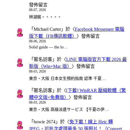
發佈留言
08-07, 2026
林湖銘。。。。。
「
Michael Carter
」於〈
Facebook Messenger 電腦
版下載（FB傳訊軟體）
〉發佈留言
08-06, 2026
Solid guide — the lo…
「
匿名訪客
」於〈
LINE 電腦版官方下載 2026 最
新版（Win+Mac 版）
〉發佈留言
08-03, 2026
東京・大阪 日本女生預約指南 認準 千夏…
「
匿名訪客
」於〈
[下載] WinRAR 壓縮軟體（繁
體中文版+免費版）
〉發佈留言
08-03, 2026
東京・大阪 高級派遣サービス 【千夏の伊…
「
bowie 2674
」於〈
免下載！線上 Heic 轉
JPEG，可批次處理最多 50 張照片！（Convert