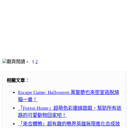
翻頁閱讀 »
1
2
相關文章：
Escape Game: Halloween 萬聖節也來密室逃脫燒
腦一番！
「Forest Home」超萌色彩連線遊戲，幫助所有迷
路的可愛動物回家吧！
「來合體鴨」超有趣的鴨界英雄無限進化合成放