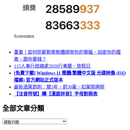
Screenshot
重要！如何防範勒索軟體綁架你的電腦、加密你的檔
案、跟你要錢？
115人事行政總處2026行事曆、放假日
[免費下載] Windows 11 簡體/繁體中文版 光碟映像 (ISO
檔案) 官方網站正式版本
最新酒駕罰則：關3年、罰30萬、扣駕照牌照
【注音符號】轉【漢語拼音】字母對照表
全部文章分類
全
部