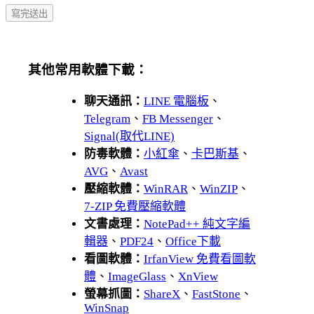
其他常用軟體下載：
聊天通訊：
LINE 電腦板
、
Telegram
、
FB Messenger
、
Signal(取代LINE)
防毒軟體：
小紅傘
、
卡巴斯基
、
AVG
、
Avast
壓縮軟體：
WinRAR
、
WinZIP
、
7-ZIP 免費壓縮軟體
文書處理：
NotePad++ 純文字編
輯器
、
PDF24
、
Office下載
看圖軟體：
IrfanView 免費看圖軟
體
、
ImageGlass
、
XnView
螢幕抓圖：
ShareX
、
FastStone
、
WinSnap