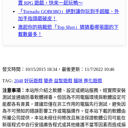
置 RPG 遊戲，快來一起玩鴨～
「Tornado GOBOBO」絕對讓你玩到手超酸、外
加手指頭磨破皮！
激起你的挑戰慾「Top Shot」猜猜看哪張圖的下
載數最多！
發文時間：10/15/2015 18:34，最後更新：11/7/2022 10:46
TAG:
2048
好玩遊戲
獵奇
益智遊戲
貓咪
進化遊戲
注意事項：
本站所介紹之軟體、設定或網站服務，經實際安裝
測試並通過防毒軟體掃毒。但因為不同電腦環境與軟體設定可
能都各有差異，建議您僅在非工作用的電腦先行測試，避免因
為不可預知的錯誤影響工作或電腦運作。從本站下載的軟體由
所屬公司提供，本站未經任何修改且無法保證軟體公司可能在
新版程式中自行安插廣告程式或其他維護不當等因素而造成損