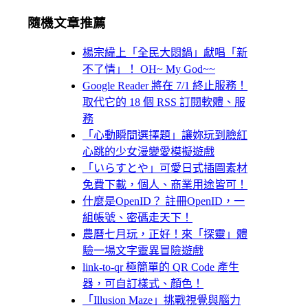
隨機文章推薦
楊宗緯上「全民大悶鍋」獻唱「新
不了情」！ OH~ My God~~
Google Reader 將在 7/1 終止服務！
取代它的 18 個 RSS 訂閱軟體、服
務
「心動瞬間選擇題」讓妳玩到臉紅
心跳的少女漫變愛模擬遊戲
「いらすとや」可愛日式插圖素材
免費下載，個人、商業用途皆可！
什麼是OpenID？ 註冊OpenID，一
組帳號、密碼走天下！
農曆七月玩，正好！來「探靈」體
驗一場文字靈異冒險遊戲
link-to-qr 極簡單的 QR Code 產生
器，可自訂樣式、顏色！
「Illusion Maze」挑戰視覺與腦力