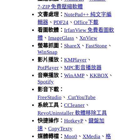
7-ZIP 免費壓縮軟體
文書處理：
NotePad++ 純文字編
輯器
、
PDF24
、
Office下載
看圖軟體：
IrfanView 免費看圖軟
體
、
ImageGlass
、
XnView
螢幕抓圖：
ShareX
、
FastStone
、
WinSnap
影片播放：
KMPlayer
、
PotPlayer
、
MPC影音播放器
音樂播放：
WinAMP
、
KKBOX
、
Spotify
影音下載：
FreeStudio
、
CutYouTube
系統工具：
CCleaner
、
RevoUninstaller 軟體移除工具
快捷操作：
HotkeyP
、
鍵盤加
速
、
CopyTexty
媒體轉檔：
Moo0
、
XMedia
、
格