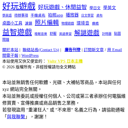
好玩遊戲
好玩遊戲、休閒益智
學英文
學日文
播放器
拍照app
待辦事項
手機桌布
學英語
日文學習
桌布
照片編輯
桌面小工具
環境音
濾鏡
療癒
物理遊戲
益智遊戲
解謎遊戲
舒壓
貼圖
計時器
睡眠音樂
英語學習
鬧鐘
關於本站
|
聯絡站長(Contact Us)
|
廣告刊登
|
訂閱新文章
/
用 Email
閱電子報
|
WordPress
本站使用又快又便宜的：
Vultr VPS 日本主機
© 2026 版權所有，非經授權請勿全文轉貼
本站並無銷售任何軟體、光碟、大補帖等商品，本站與任何
xyz 網站完全無關。
本站並無委託或授權任何個人、公司或第三者承辦任何電腦維
修買賣、宣傳推廣或商品銷售之業務，
若發現盜用 "重灌狂人" 或 "不來恩" 名義之行為，請協助通報
「
與我聯繫
」，謝謝！