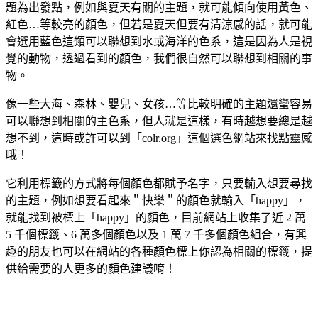
題為出發點，例如與夏天有關的主題，就可能傾向使用黃色、
紅色…等較亮的顏色，但若是夏天但要有清涼感的話，就可能
會選用藍色這類可以聯想到水或海洋的色系，這是因為人是視
覺的動物，透過看到的顏色，我們很自然可以聯想到相關的事
物。
像一些大海、森林、嬰兒、女孩…等比較明確的主題還蠻容易
可以聯想到相關的主色系，但人就是這樣，有時越想要總是越
想不到，這時或許可以到「colr.org」這個選色網站來找點靈感
哦！
它利用標籤的方式將每個顏色都賦予名字，只要輸入想要尋找
的主題，例如想要看起來＂快樂＂的顏色就輸入「happy」，
就能找到被標上「happy」的顏色，目前網站上收集了近 2 萬
5 千個標籤、6 萬多個顏色以及 1 萬 7 千多個顏色組合，有興
趣的朋友也可以在網站的各種顏色標上你認為相關的標籤，提
供給需要的人更多的顏色建議唷！