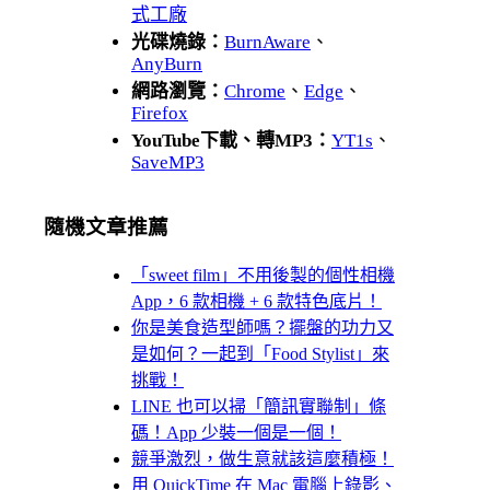
式工廠
光碟燒錄：
BurnAware
、
AnyBurn
網路瀏覽：
Chrome
、
Edge
、
Firefox
YouTube下載、轉MP3：
YT1s
、
SaveMP3
隨機文章推薦
「sweet film」不用後製的個性相機
App，6 款相機 + 6 款特色底片！
你是美食造型師嗎？擺盤的功力又
是如何？一起到「Food Stylist」來
挑戰！
LINE 也可以掃「簡訊實聯制」條
碼！App 少裝一個是一個！
競爭激烈，做生意就該這麼積極！
用 QuickTime 在 Mac 電腦上錄影、