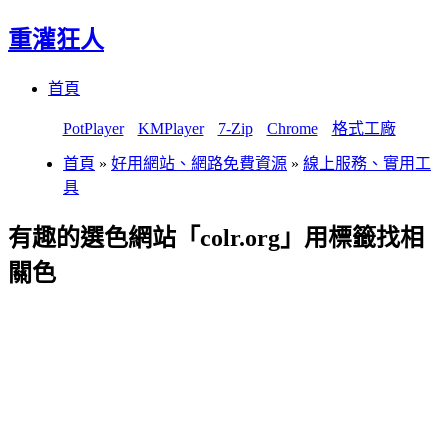
重灌狂人
Menu
Skip
首頁
to
content
PotPlayer
KMPlayer
7-Zip
Chrome
格式工廠
首頁
»
好用網站、網路免費資源
»
線上服務、實用工
具
有趣的選色網站「colr.org」用標籤找相
關色