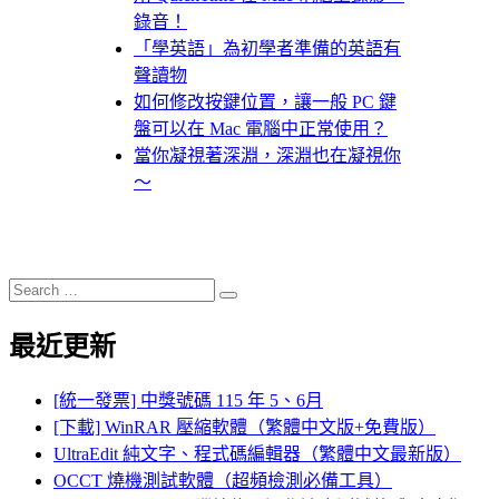
錄音！
「學英語」為初學者準備的英語有
聲讀物
如何修改按鍵位置，讓一般 PC 鍵
盤可以在 Mac 電腦中正常使用？
當你凝視著深淵，深淵也在凝視你
～
Search
Search
for:
最近更新
[統一發票] 中獎號碼 115 年 5、6月
[下載] WinRAR 壓縮軟體（繁體中文版+免費版）
UltraEdit 純文字、程式碼編輯器（繁體中文最新版）
OCCT 燒機測試軟體（超頻檢測必備工具）