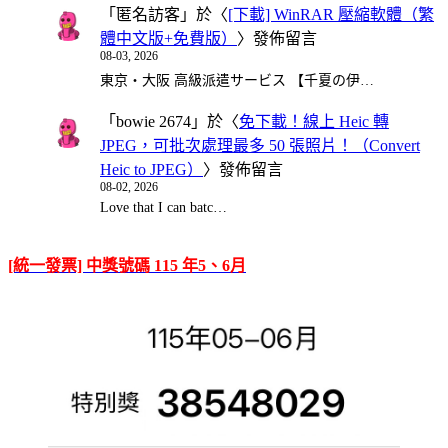
「
匿名訪客
」於〈
[下載] WinRAR 壓縮軟體（繁
體中文版+免費版）
〉發佈留言
08-03, 2026
東京・大阪 高級派遣サービス 【千夏の伊…
「
bowie 2674
」於〈
免下載！線上 Heic 轉
JPEG，可批次處理最多 50 張照片！（Convert
Heic to JPEG）
〉發佈留言
08-02, 2026
Love that I can batc…
[統一發票] 中獎號碼 115 年5、6月