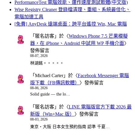
PerformanceTest 電腦效能、運作速度測試軟體(中文版)
Wise Registry Cleaner 登錄檔清理、重組、系統最佳化、
電腦加速工具
[免費] AnyDesk 遠端桌面：跨平台遙控 Win, Mac 電腦
「
匿名訪客
」於〈
Windows Phone 7.5 芒果模擬
器，在 iPhone、Android 中試用 WP 手機介面
〉
發佈留言
08-07, 2026
林湖銘。。。。。
「
Michael Carter
」於〈
Facebook Messenger 電腦
版下載（FB傳訊軟體）
〉發佈留言
08-06, 2026
Solid guide — the lo…
「
匿名訪客
」於〈
LINE 電腦版官方下載 2026 最
新版（Win+Mac 版）
〉發佈留言
08-03, 2026
東京・大阪 日本女生預約指南 認準 千夏…