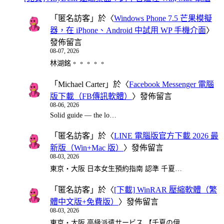
「
匿名訪客
」於〈
Windows Phone 7.5 芒果模擬
器，在 iPhone、Android 中試用 WP 手機介面
〉
發佈留言
08-07, 2026
林湖銘。。。。。
「
Michael Carter
」於〈
Facebook Messenger 電腦
版下載（FB傳訊軟體）
〉發佈留言
08-06, 2026
Solid guide — the lo…
「
匿名訪客
」於〈
LINE 電腦版官方下載 2026 最
新版（Win+Mac 版）
〉發佈留言
08-03, 2026
東京・大阪 日本女生預約指南 認準 千夏…
「
匿名訪客
」於〈
[下載] WinRAR 壓縮軟體（繁
體中文版+免費版）
〉發佈留言
08-03, 2026
東京・大阪 高級派遣サービス 【千夏の伊…