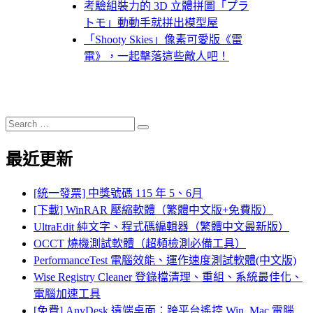
考驗組裝力的 3D 立體拼圖「プラ
トモ」動動手就拼出模型屋
「Shooty Skies」像素可愛版《雷
電》，一起擊落這些敵人吧！
Search
Search
for:
最近更新
[統一發票] 中獎號碼 115 年 5、6月
[下載] WinRAR 壓縮軟體（繁體中文版+免費版）
UltraEdit 純文字、程式碼編輯器（繁體中文最新版）
OCCT 燒機測試軟體（超頻檢測必備工具）
PerformanceTest 電腦效能、運作速度測試軟體(中文版)
Wise Registry Cleaner 登錄檔清理、重組、系統最佳化、
電腦加速工具
[免費] AnyDesk 遠端桌面：跨平台遙控 Win, Mac 電腦