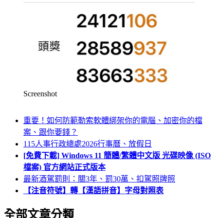
Screenshot
重要！如何防範勒索軟體綁架你的電腦、加密你的檔
案、跟你要錢？
115人事行政總處2026行事曆、放假日
[免費下載] Windows 11 簡體/繁體中文版 光碟映像 (ISO
檔案) 官方網站正式版本
最新酒駕罰則：關3年、罰30萬、扣駕照牌照
【注音符號】轉【漢語拼音】字母對照表
全部文章分類