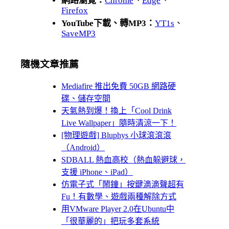
網路瀏覽：
Chrome
、
Edge
、
Firefox
YouTube下載、轉MP3：
YT1s
、
SaveMP3
隨機文章推薦
Mediafire 推出免費 50GB 網路硬
碟、儲存空間
天氣熱到爆！換上「Cool Drink
Live Wallpaper」隨時清涼一下！
[物理遊戲] Bluphys 小球滾滾滾
（Android）
SDBALL 熱血高校（熱血躲避球，
支援 iPhone、iPad）
仿電子式「鬧鐘」按鍵滴滴聲超有
Fu！有數學、遊戲兩種解除方式
用VMware Player 2.0在Ubuntu中
「很華麗的」把玩多套系統