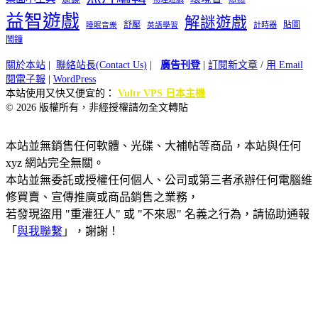
益智遊戲
解謎遊戲
舒壓
貼圖
計時器
睡眠音樂
英語學習
鬧鐘
關於本站
|
聯絡站長(Contact Us)
|
廣告刊登
|
訂閱新文章
/
用 Email
閱電子報
|
WordPress
本站使用又快又便宜的：
Vultr VPS 日本主機
© 2026 版權所有，非經授權請勿全文轉貼
本站並無銷售任何軟體、光碟、大補帖等商品，本站與任何
xyz 網站完全無關。
本站並無委託或授權任何個人、公司或第三者承辦任何電腦維
修買賣、宣傳推廣或商品銷售之業務，
若發現盜用 "重灌狂人" 或 "不來恩" 名義之行為，請協助通報
「
與我聯繫
」，謝謝！