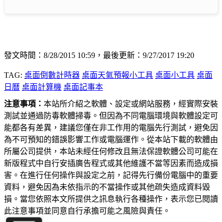
發文時間：8/28/2015 10:59，最後更新：9/27/2017 19:20
TAG:
桌面倒數計時器
桌面天氣預報小工具
桌面小工具
桌面
日曆
桌面計算機
桌面記事本
注意事項：
本站所介紹之軟體、設定或網站服務，經實際安裝
測試並通過防毒軟體掃毒。但因為不同電腦環境與軟體設定可
能都各有差異，建議您僅在非工作用的電腦先行測試，避免因
為不可預知的錯誤影響工作或電腦運作。從本站下載的軟體由
所屬公司提供，本站未經任何修改且無法保證軟體公司可能在
新版程式中自行安插廣告程式或其他維護不當等因素而造成損
害。在進行任何操作與設定之前，記得先行備份電腦中的重要
資料，避免因為未依指示的不當操作或其他疏失造成資料毀
損。當您依照本文所提供之訊息執行各種操作，表示您已閱讀
此注意事項並同意自行承擔可能之風險與責任。