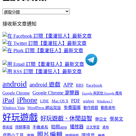
全
部
接收新文章通知
文
章
分
類
android
android 遊戲
APP
BBS
Facebook
Google Chrome 瀏覽器
Google Chrome
Google 與其他 Google 應用
iPhone
iPad
PDF
widget
LINE
Mac OS X
Windows 7
免費圖庫
Windows Vista
WordPress 網站架設
動作遊戲
動態桌布
好玩遊戲
好玩遊戲、休閒益智
學英文
學日文
播放器
拍照app
待辦事項
手機桌布
學英語
日文學習
桌布
照片編輯
桌面小工具
環境音
濾鏡
療癒
物理遊戲