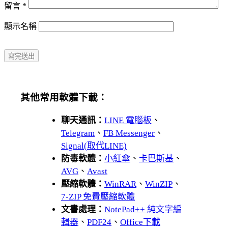
留言
*
顯示名稱
其他常用軟體下載：
聊天通訊：
LINE 電腦板
、
Telegram
、
FB Messenger
、
Signal(取代LINE)
防毒軟體：
小紅傘
、
卡巴斯基
、
AVG
、
Avast
壓縮軟體：
WinRAR
、
WinZIP
、
7-ZIP 免費壓縮軟體
文書處理：
NotePad++ 純文字編
輯器
、
PDF24
、
Office下載