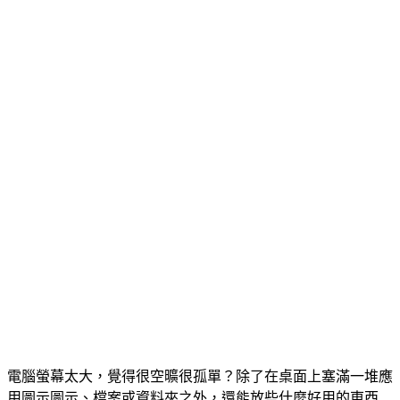
電腦螢幕太大，覺得很空曠很孤單？除了在桌面上塞滿一堆應
用圖示圖示、檔案或資料夾之外，還能放些什麼好用的東西