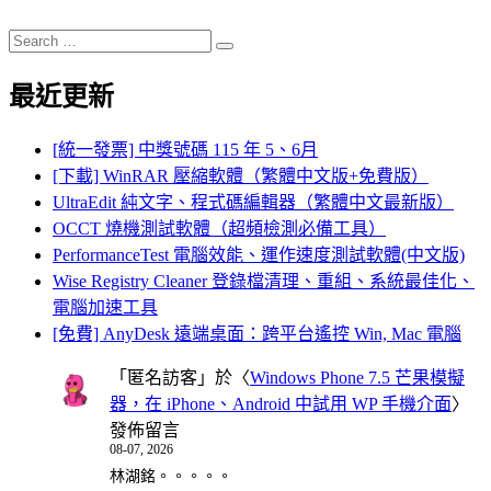
Search
Search
for:
最近更新
[統一發票] 中獎號碼 115 年 5、6月
[下載] WinRAR 壓縮軟體（繁體中文版+免費版）
UltraEdit 純文字、程式碼編輯器（繁體中文最新版）
OCCT 燒機測試軟體（超頻檢測必備工具）
PerformanceTest 電腦效能、運作速度測試軟體(中文版)
Wise Registry Cleaner 登錄檔清理、重組、系統最佳化、
電腦加速工具
[免費] AnyDesk 遠端桌面：跨平台遙控 Win, Mac 電腦
「
匿名訪客
」於〈
Windows Phone 7.5 芒果模擬
器，在 iPhone、Android 中試用 WP 手機介面
〉
發佈留言
08-07, 2026
林湖銘。。。。。