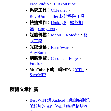
FreeStudio
、
CutYouTube
系統工具：
CCleaner
、
RevoUninstaller 軟體移除工具
快捷操作：
HotkeyP
、
鍵盤加
速
、
CopyTexty
媒體轉檔：
Moo0
、
XMedia
、
格
式工廠
光碟燒錄：
BurnAware
、
AnyBurn
網路瀏覽：
Chrome
、
Edge
、
Firefox
YouTube下載、轉MP3：
YT1s
、
SaveMP3
隨機文章推薦
Best WIFI 讓 Android 自動連線到訊
號較強的 AP（Wifi 無線網路基地