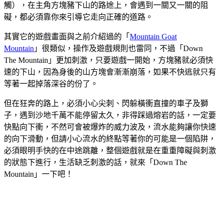
觸），在主角方塊豬下山的路途上，會遇到一關又一關的阻
礙，都必須靠你來引導它走向正確的道路。
其實它的遊戲畫面與之前介紹過的「
Mountain Goat
Mountain
」很類似，操作及遊戲規則也雷同，不過「Down
The Mountain」更加刺激，只要遊戲一開始，方塊豬就必須快
速的下山，因為身後的山方塊會漸漸崩落，如果不快逃就只有
等著一起掉落深谷的份了。
但在狂奔的路上，必須小心尖刺、閃躲橫衝直撞的車子及獅
子，遇到沙地千萬不能停留太久，非得踩過熔岩的話，一定要
快點向下衝，不然可會被爆炸的威力波及，流水能夠讓你快速
的向下滑動，但請小心流水的終點等著你的可能是一個陷阱，
必須眼明手快的在中途跳離，整個遊戲就是在重重障礙與刺激
的狀態下進行，生活缺乏刺激的話，就來「Down The
Mountain」一下吧！