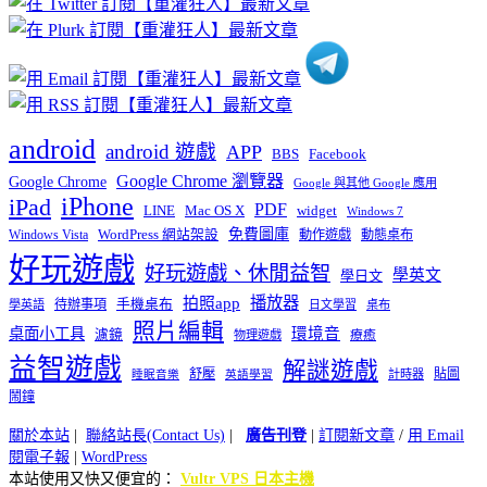
類
android
android 遊戲
APP
BBS
Facebook
Google Chrome 瀏覽器
Google Chrome
Google 與其他 Google 應用
iPhone
iPad
PDF
widget
LINE
Mac OS X
Windows 7
免費圖庫
Windows Vista
WordPress 網站架設
動作遊戲
動態桌布
好玩遊戲
好玩遊戲、休閒益智
學英文
學日文
播放器
拍照app
待辦事項
手機桌布
學英語
日文學習
桌布
照片編輯
桌面小工具
環境音
濾鏡
療癒
物理遊戲
益智遊戲
解謎遊戲
舒壓
貼圖
計時器
睡眠音樂
英語學習
鬧鐘
關於本站
|
聯絡站長(Contact Us)
|
廣告刊登
|
訂閱新文章
/
用 Email
閱電子報
|
WordPress
本站使用又快又便宜的：
Vultr VPS 日本主機