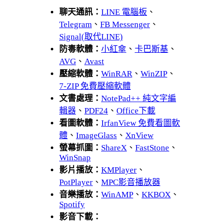
聊天通訊：
LINE 電腦板
、
Telegram
、
FB Messenger
、
Signal(取代LINE)
防毒軟體：
小紅傘
、
卡巴斯基
、
AVG
、
Avast
壓縮軟體：
WinRAR
、
WinZIP
、
7-ZIP 免費壓縮軟體
文書處理：
NotePad++ 純文字編
輯器
、
PDF24
、
Office下載
看圖軟體：
IrfanView 免費看圖軟
體
、
ImageGlass
、
XnView
螢幕抓圖：
ShareX
、
FastStone
、
WinSnap
影片播放：
KMPlayer
、
PotPlayer
、
MPC影音播放器
音樂播放：
WinAMP
、
KKBOX
、
Spotify
影音下載：