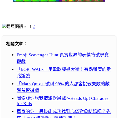
翻頁閱讀 »
1
2
相關文章：
Emoji Scavenger Hunt 真實世界的表情符號尋寶
遊戲
「kORi WALk」用軟軟腿逛大街！有點難度的走
路遊戲
「Math Quiz」號稱 98% 的人都會挑戰失敗的數
學益智遊戲
圖像版你說我猜派對遊戲～Heads Up! Charades
for Kids
單身的你，最後能成功找到心儀對象結婚嗎？先