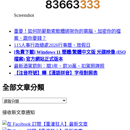
Screenshot
重要！如何防範勒索軟體綁架你的電腦、加密你的檔
案、跟你要錢？
115人事行政總處2026行事曆、放假日
[免費下載] Windows 11 簡體/繁體中文版 光碟映像 (ISO
檔案) 官方網站正式版本
最新酒駕罰則：關3年、罰30萬、扣駕照牌照
【注音符號】轉【漢語拼音】字母對照表
全部文章分類
全
部
接收新文章通知
文
章
分