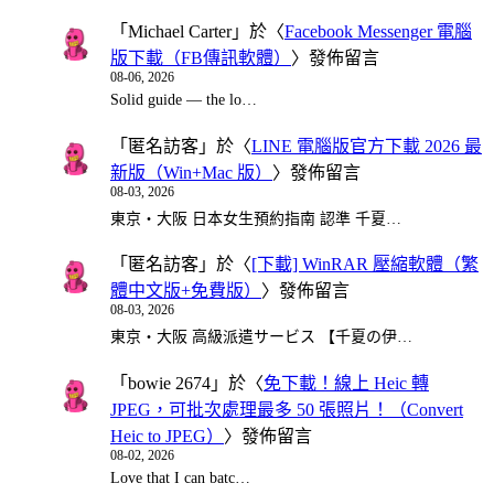
「
Michael Carter
」於〈
Facebook Messenger 電腦
版下載（FB傳訊軟體）
〉發佈留言
08-06, 2026
Solid guide — the lo…
「
匿名訪客
」於〈
LINE 電腦版官方下載 2026 最
新版（Win+Mac 版）
〉發佈留言
08-03, 2026
東京・大阪 日本女生預約指南 認準 千夏…
「
匿名訪客
」於〈
[下載] WinRAR 壓縮軟體（繁
體中文版+免費版）
〉發佈留言
08-03, 2026
東京・大阪 高級派遣サービス 【千夏の伊…
「
bowie 2674
」於〈
免下載！線上 Heic 轉
JPEG，可批次處理最多 50 張照片！（Convert
Heic to JPEG）
〉發佈留言
08-02, 2026
Love that I can batc…