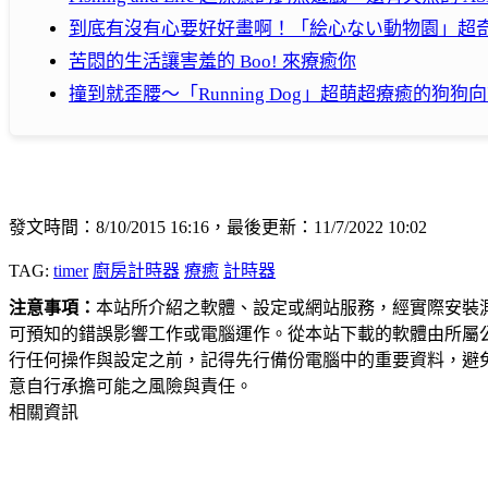
到底有沒有心要好好畫啊！「絵心ない動物園」超
苦悶的生活讓害羞的 Boo! 來療癒你
撞到就歪腰～「Running Dog」超萌超療癒的狗狗
發文時間：8/10/2015 16:16，最後更新：11/7/2022 10:02
TAG:
timer
廚房計時器
療癒
計時器
注意事項：
本站所介紹之軟體、設定或網站服務，經實際安裝
可預知的錯誤影響工作或電腦運作。從本站下載的軟體由所屬
行任何操作與設定之前，記得先行備份電腦中的重要資料，避
意自行承擔可能之風險與責任。
相關資訊