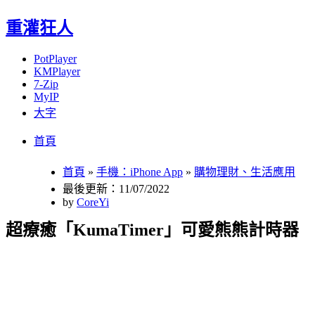
重灌狂人
PotPlayer
KMPlayer
7-Zip
MyIP
大字
Menu
Skip
首頁
to
content
首頁
»
手機：iPhone App
»
購物理財、生活應用
最後更新：11/07/2022
by
CoreYi
超療癒「KumaTimer」可愛熊熊計時器