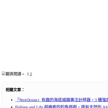
翻頁閱讀 »
1
2
相關文章：
「NoxOcean」有趣的海底城鎮專注計時器，3 種
Fishing and Life 超療癒的釣魚遊戲，還有天然的