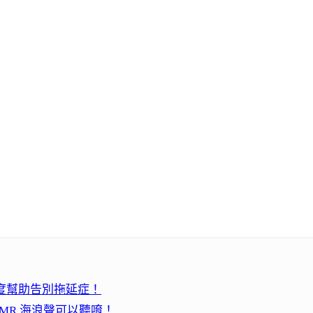
強度幫助告別拖延症！
 ASMR 海浪聲可以聽唷！