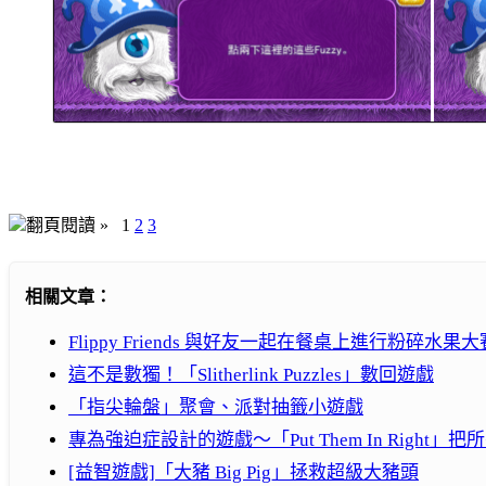
翻頁閱讀 »
1
2
3
相關文章：
Flippy Friends 與好友一起在餐桌上進行粉碎水果大
這不是數獨！「Slitherlink Puzzles」數回遊戲
「指尖輪盤」聚會、派對抽籤小遊戲
專為強迫症設計的遊戲～「Put Them In Righ
[益智遊戲]「大豬 Big Pig」拯救超級大豬頭