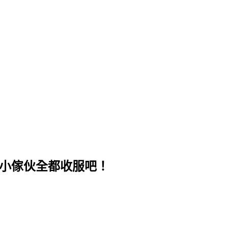
茸茸的小傢伙全都收服吧！