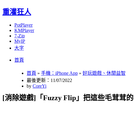
重灌狂人
PotPlayer
KMPlayer
7-Zip
MyIP
大字
Menu
Skip
首頁
to
content
首頁
»
手機：iPhone App
»
好玩遊戲、休閒益智
最後更新：11/07/2022
by
CoreYi
[消除遊戲]「Fuzzy Flip」把這些毛