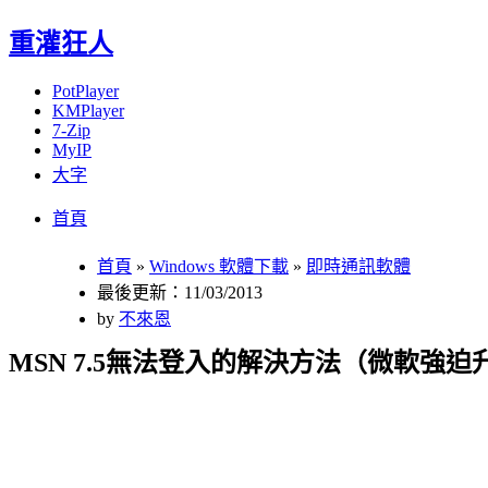
重灌狂人
PotPlayer
KMPlayer
7-Zip
MyIP
大字
Menu
Skip
首頁
to
content
首頁
»
Windows 軟體下載
»
即時通訊軟體
最後更新：11/03/2013
by
不來恩
MSN 7.5無法登入的解決方法（微軟強