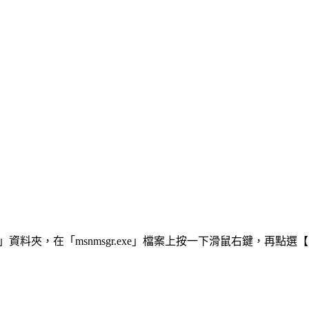
Messenger」資料夾，在「msnmsgr.exe」檔案上按一下滑鼠右鍵，再點