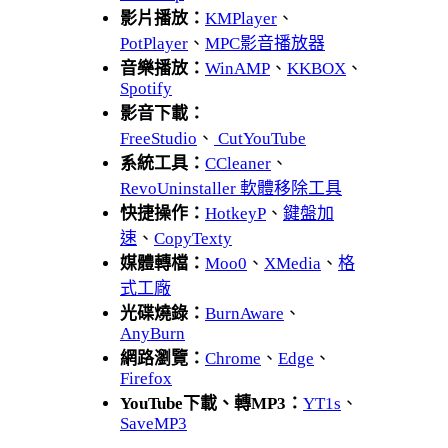
影片播放：
KMPlayer
、
PotPlayer
、
MPC影音播放器
音樂播放：
WinAMP
、
KKBOX
、
Spotify
影音下載：
FreeStudio
、
CutYouTube
系統工具：
CCleaner
、
RevoUninstaller 軟體移除工具
快捷操作：
HotkeyP
、
鍵盤加
速
、
CopyTexty
媒體轉檔：
Moo0
、
XMedia
、
格
式工廠
光碟燒錄：
BurnAware
、
AnyBurn
網路瀏覽：
Chrome
、
Edge
、
Firefox
YouTube下載、轉MP3：
YT1s
、
SaveMP3