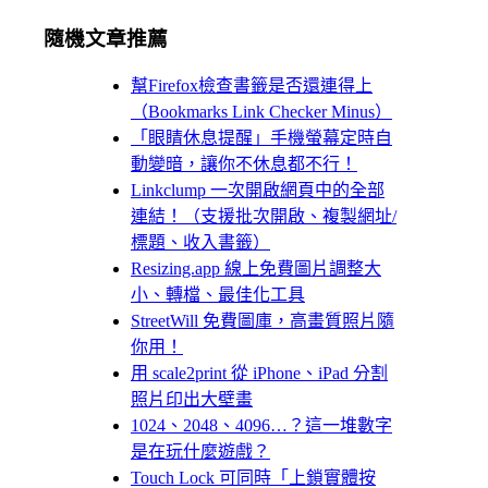
隨機文章推薦
幫Firefox檢查書籤是否還連得上
（Bookmarks Link Checker Minus）
「眼睛休息提醒」手機螢幕定時自
動變暗，讓你不休息都不行！
Linkclump 一次開啟網頁中的全部
連結！（支援批次開啟、複製網址/
標題、收入書籤）
Resizing.app 線上免費圖片調整大
小、轉檔、最佳化工具
StreetWill 免費圖庫，高畫質照片隨
你用！
用 scale2print 從 iPhone、iPad 分割
照片印出大壁畫
1024、2048、4096…？這一堆數字
是在玩什麼遊戲？
Touch Lock 可同時「上鎖實體按