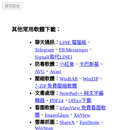
其他常用軟體下載：
聊天通訊：
LINE 電腦板
、
Telegram
、
FB Messenger
、
Signal(取代LINE)
防毒軟體：
小紅傘
、
卡巴斯基
、
AVG
、
Avast
壓縮軟體：
WinRAR
、
WinZIP
、
7-ZIP 免費壓縮軟體
文書處理：
NotePad++ 純文字編
輯器
、
PDF24
、
Office下載
看圖軟體：
IrfanView 免費看圖軟
體
、
ImageGlass
、
XnView
螢幕抓圖：
ShareX
、
FastStone
、
WinSnap