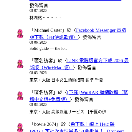
發佈留言
08-07, 2026
林湖銘。。。。。
「
Michael Carter
」於〈
Facebook Messenger 電腦
版下載（FB傳訊軟體）
〉發佈留言
08-06, 2026
Solid guide — the lo…
「
匿名訪客
」於〈
LINE 電腦版官方下載 2026 最
新版（Win+Mac 版）
〉發佈留言
08-03, 2026
東京・大阪 日本女生預約指南 認準 千夏…
「
匿名訪客
」於〈
[下載] WinRAR 壓縮軟體（繁
體中文版+免費版）
〉發佈留言
08-03, 2026
東京・大阪 高級派遣サービス 【千夏の伊…
「
bowie 2674
」於〈
免下載！線上 Heic 轉
JPEG，可批次處理最多 50 張照片！（Convert