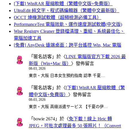
[下載] WinRAR 壓縮軟體（繁體中文版+免費版）
UltraEdit 純文字、程式碼編輯器（繁體中文最新版）
OCCT 燒機測試軟體（超頻檢測必備工具）
PerformanceTest 電腦效能、運作速度測試軟體(中文版)
Wise Registry Cleaner 登錄檔清理、重組、系統最佳化、
電腦加速工具
[免費] AnyDesk 遠端桌面：跨平台遙控 Win, Mac 電腦
「
匿名訪客
」於〈
LINE 電腦版官方下載 2026 最
新版（Win+Mac 版）
〉發佈留言
08-03, 2026
東京・大阪 日本女生預約指南 認準 千夏…
「
匿名訪客
」於〈
[下載] WinRAR 壓縮軟體（繁
體中文版+免費版）
〉發佈留言
08-03, 2026
東京・大阪 高級派遣サービス 【千夏の伊…
「
bowie 2674
」於〈
免下載！線上 Heic 轉
JPEG，可批次處理最多 50 張照片！（Convert