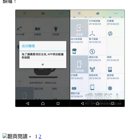
鎖囉！
翻頁閱讀 »
1
2