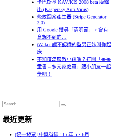
卡巴斯基 KAV/KIS 2008 beta 版釋
出 (Kaspersky Anti-Virus)
條紋圖案產生器 (Stripe Generator
2.0)
用 Google 搜尋「清明節」，會有
意想不到的…
iWaker 讓不認識的型男正妹叫你起
床
不知道怎麼教小孩嗎？打開「呆呆
童書 – 多元家庭篇」跟小朋友一起
學吧！
Search
Search
for:
最近更新
[統一發票] 中獎號碼 115 年 5、6月