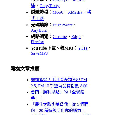
速
、
CopyTexty
媒體轉檔：
Moo0
、
XMedia
、
格
式工廠
光碟燒錄：
BurnAware
、
AnyBurn
網路瀏覽：
Chrome
、
Edge
、
Firefox
YouTube下載、轉MP3：
YT1s
、
SaveMP3
隨機文章推薦
霧霾紫爆！用地圖查詢各地 PM
2.5, PM 10 等空氣品質指數 AQI
台南「勝利早點」的「全餐殺
手」！
「最佳大腦訓練遊戲」從 5 個面
向、20 種遊戲活化你的腦力！