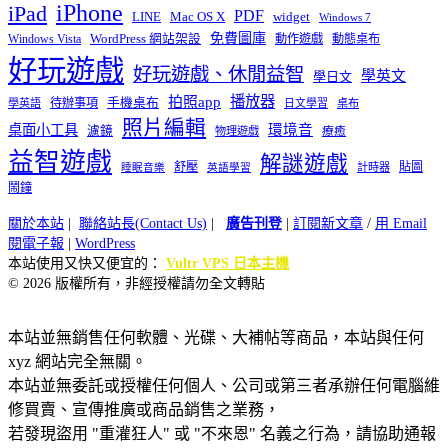
iPhone
iPad
PDF
widget
LINE
Mac OS X
Windows 7
免費圖庫
Windows Vista
WordPress 網站架設
動作遊戲
動態桌布
好玩遊戲
好玩遊戲、休閒益智
學英文
學日文
播放器
拍照app
待辦事項
手機桌布
學英語
日文學習
桌布
照片編輯
桌面小工具
環境音
濾鏡
療癒
物理遊戲
益智遊戲
解謎遊戲
舒壓
貼圖
計時器
睡眠音樂
英語學習
鬧鐘
關於本站
|
聯絡站長(Contact Us)
|
廣告刊登
|
訂閱新文章
/
用 Email
閱電子報
|
WordPress
本站使用又快又便宜的：
Vultr VPS 日本主機
© 2026 版權所有，非經授權請勿全文轉貼
本站並無銷售任何軟體、光碟、大補帖等商品，本站與任何
xyz 網站完全無關。
本站並無委託或授權任何個人、公司或第三者承辦任何電腦維
修買賣、宣傳推廣或商品銷售之業務，
若發現盜用 "重灌狂人" 或 "不來恩" 名義之行為，請協助通報