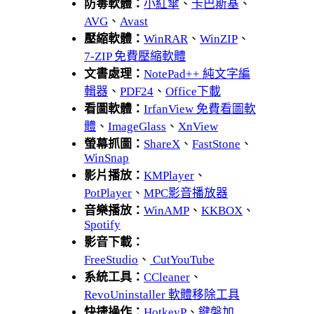
防毒軟體：
小紅傘
、
卡巴斯基
、
AVG
、
Avast
壓縮軟體：
WinRAR
、
WinZIP
、
7-ZIP 免費壓縮軟體
文書處理：
NotePad++ 純文字編
輯器
、
PDF24
、
Office下載
看圖軟體：
IrfanView 免費看圖軟
體
、
ImageGlass
、
XnView
螢幕抓圖：
ShareX
、
FastStone
、
WinSnap
影片播放：
KMPlayer
、
PotPlayer
、
MPC影音播放器
音樂播放：
WinAMP
、
KKBOX
、
Spotify
影音下載：
FreeStudio
、
CutYouTube
系統工具：
CCleaner
、
RevoUninstaller 軟體移除工具
快捷操作：
HotkeyP
、
鍵盤加