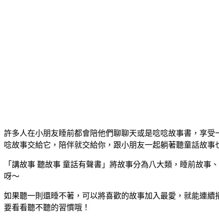
許多人在小朋友睡前都會陪他們聊聊天或是唸唸故事書，享受一
唸故事交給它，陪伴就交給你，跟小朋友一起躺著聽童話故事
「講故事 聽故事 童話有聲書」將故事分為八大類，睡前故事、格
呀～
如果聽一則還睡不著，可以將喜歡的故事加入最愛，就能連續
要看看聽不聽的習慣哦！