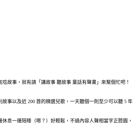
唸故事，就有請「講故事 聽故事 童話有聲書」來幫個忙吧！
事以及近 200 首的精選兒歌，一天聽個一則至少可以聽 5 年
邊休息一邊陪睡（嗯？）好輕鬆，不過內容人聲相當字正腔圓，