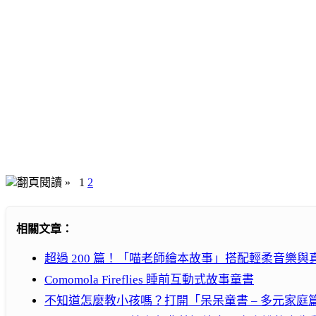
翻頁閱讀 »
1
2
相關文章：
超過 200 篇！「喵老師繪本故事」搭配輕柔音樂
Comomola Fireflies 睡前互動式故事童書
不知道怎麼教小孩嗎？打開「呆呆童書 – 多元家庭