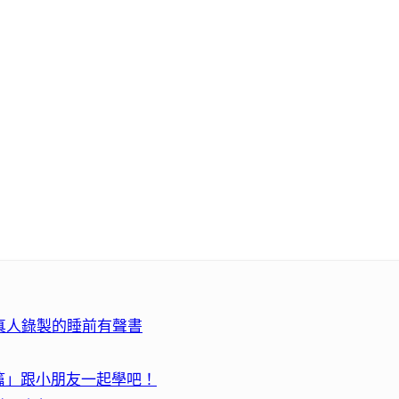
與真人錄製的睡前有聲書
篇」跟小朋友一起學吧！