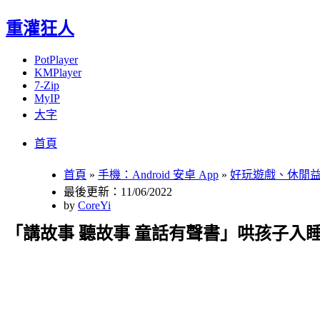
重灌狂人
PotPlayer
KMPlayer
7-Zip
MyIP
大字
Menu
Skip
首頁
to
content
首頁
»
手機：Android 安卓 App
»
好玩遊戲、休閒
最後更新：11/06/2022
by
CoreYi
「講故事 聽故事 童話有聲書」哄孩子入