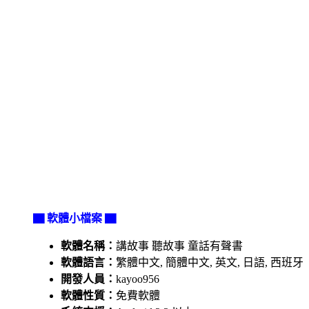
▇ 軟體小檔案 ▇
軟體名稱：
講故事 聽故事 童話有聲書
軟體語言：
繁體中文, 簡體中文, 英文, 日語, 西班牙
開發人員：
kayoo956
軟體性質：
免費軟體