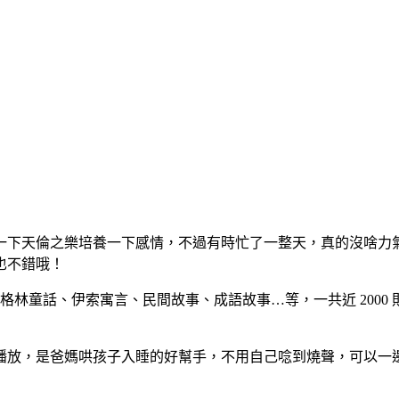
下天倫之樂培養一下感情，不過有時忙了一整天，真的沒啥力氣
也不錯哦！
林童話、伊索寓言、民間故事、成語故事…等，一共近 2000 則故
播放，是爸媽哄孩子入睡的好幫手，不用自己唸到燒聲，可以一