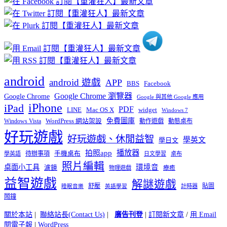
分
類
android
android 遊戲
APP
BBS
Facebook
Google Chrome 瀏覽器
Google Chrome
Google 與其他 Google 應用
iPhone
iPad
PDF
widget
LINE
Mac OS X
Windows 7
免費圖庫
Windows Vista
WordPress 網站架設
動作遊戲
動態桌布
好玩遊戲
好玩遊戲、休閒益智
學英文
學日文
播放器
拍照app
待辦事項
手機桌布
學英語
日文學習
桌布
照片編輯
桌面小工具
環境音
濾鏡
療癒
物理遊戲
益智遊戲
解謎遊戲
舒壓
貼圖
計時器
睡眠音樂
英語學習
鬧鐘
關於本站
|
聯絡站長(Contact Us)
|
廣告刊登
|
訂閱新文章
/
用 Email
閱電子報
|
WordPress