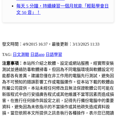
每天 5 分鐘，持續練習一個月就能「輕鬆學會日
文 50 音」！
發文時間：4/9/2015 16:37，最後更新：3/13/2025 11:33
TAG:
日文測驗
日語app
日語學習
注意事項：
本站所介紹之軟體、設定或網站服務，經實際安裝
測試並通過防毒軟體掃毒。但因為不同電腦環境與軟體設定可
能都各有差異，建議您僅在非工作用的電腦先行測試，避免因
為不可預知的錯誤影響工作或電腦運作。從本站下載的軟體由
所屬公司提供，本站未經任何修改且無法保證軟體公司可能在
新版程式中自行安插廣告程式或其他維護不當等因素而造成損
害。在進行任何操作與設定之前，記得先行備份電腦中的重要
資料，避免因為未依指示的不當操作或其他疏失造成資料毀
損。當您依照本文所提供之訊息執行各種操作，表示您已閱讀