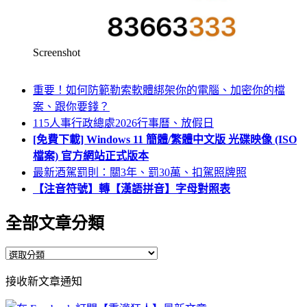
Screenshot
重要！如何防範勒索軟體綁架你的電腦、加密你的檔
案、跟你要錢？
115人事行政總處2026行事曆、放假日
[免費下載] Windows 11 簡體/繁體中文版 光碟映像 (ISO
檔案) 官方網站正式版本
最新酒駕罰則：關3年、罰30萬、扣駕照牌照
【注音符號】轉【漢語拼音】字母對照表
全部文章分類
全
部
接收新文章通知
文
章