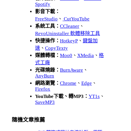
Spotify
影音下載：
FreeStudio
、
CutYouTube
系統工具：
CCleaner
、
RevoUninstaller 軟體移除工具
快捷操作：
HotkeyP
、
鍵盤加
速
、
CopyTexty
媒體轉檔：
Moo0
、
XMedia
、
格
式工廠
光碟燒錄：
BurnAware
、
AnyBurn
網路瀏覽：
Chrome
、
Edge
、
Firefox
YouTube下載、轉MP3：
YT1s
、
SaveMP3
隨機文章推薦