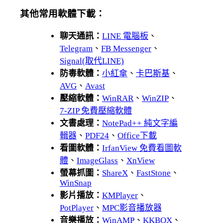
其他常用軟體下載：
聊天通訊：
LINE 電腦板
、
Telegram
、
FB Messenger
、
Signal(取代LINE)
防毒軟體：
小紅傘
、
卡巴斯基
、
AVG
、
Avast
壓縮軟體：
WinRAR
、
WinZIP
、
7-ZIP 免費壓縮軟體
文書處理：
NotePad++ 純文字編
輯器
、
PDF24
、
Office下載
看圖軟體：
IrfanView 免費看圖軟
體
、
ImageGlass
、
XnView
螢幕抓圖：
ShareX
、
FastStone
、
WinSnap
影片播放：
KMPlayer
、
PotPlayer
、
MPC影音播放器
音樂播放：
WinAMP
、
KKBOX
、