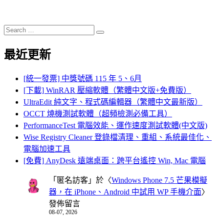
Search
Search
for:
最近更新
[統一發票] 中獎號碼 115 年 5、6月
[下載] WinRAR 壓縮軟體（繁體中文版+免費版）
UltraEdit 純文字、程式碼編輯器（繁體中文最新版）
OCCT 燒機測試軟體（超頻檢測必備工具）
PerformanceTest 電腦效能、運作速度測試軟體(中文版)
Wise Registry Cleaner 登錄檔清理、重組、系統最佳化、
電腦加速工具
[免費] AnyDesk 遠端桌面：跨平台遙控 Win, Mac 電腦
「
匿名訪客
」於〈
Windows Phone 7.5 芒果模擬
器，在 iPhone、Android 中試用 WP 手機介面
〉
發佈留言
08-07, 2026