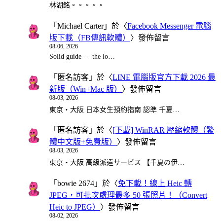
林湖銘。。。。。
「
Michael Carter
」於〈
Facebook Messenger 電腦
版下載（FB傳訊軟體）
〉發佈留言
08-06, 2026
Solid guide — the lo…
「
匿名訪客
」於〈
LINE 電腦版官方下載 2026 最
新版（Win+Mac 版）
〉發佈留言
08-03, 2026
東京・大阪 日本女生預約指南 認準 千夏…
「
匿名訪客
」於〈
[下載] WinRAR 壓縮軟體（繁
體中文版+免費版）
〉發佈留言
08-03, 2026
東京・大阪 高級派遣サービス 【千夏の伊…
「
bowie 2674
」於〈
免下載！線上 Heic 轉
JPEG，可批次處理最多 50 張照片！（Convert
Heic to JPEG）
〉發佈留言
08-02, 2026