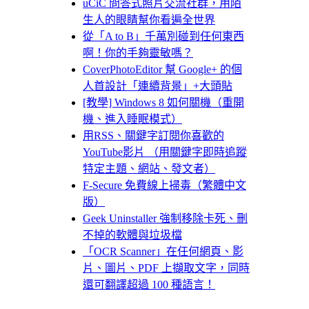
uCiC 問答式照片交流社群，用陌
生人的眼睛幫你看遍全世界
從「A to B」千萬別碰到任何東西
啊！你的手夠靈敏嗎？
CoverPhotoEditor 幫 Google+ 的個
人首設計「連續背景」+大頭貼
[教學] Windows 8 如何關機（重開
機、進入睡眠模式）
用RSS、關鍵字訂閱你喜歡的
YouTube影片 （用關鍵字即時追蹤
特定主題、網站、發文者）
F-Secure 免費線上掃毒（繁體中文
版）
Geek Uninstaller 強制移除卡死、刪
不掉的軟體與垃圾檔
「OCR Scanner」在任何網頁、影
片、圖片、PDF 上擷取文字，同時
還可翻譯超過 100 種語言！