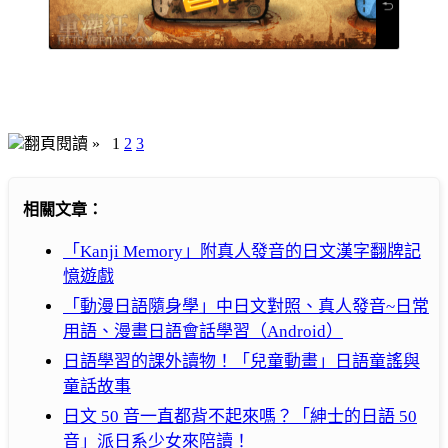
翻頁閱讀 »
1
2
3
相關文章：
「Kanji Memory」附真人發音的日文漢字翻牌記
憶遊戲
「動漫日語隨身學」中日文對照、真人發音~日常
用語、漫畫日語會話學習（Android）
日語學習的課外讀物！「兒童動畫」日語童謠與
童話故事
日文 50 音一直都背不起來嗎？「紳士的日語 50
音」派日系少女來陪讀！