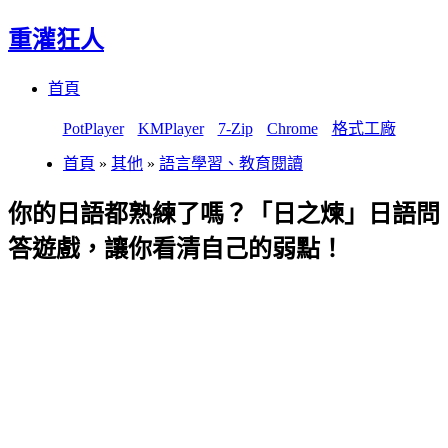
重灌狂人
Menu
Skip
首頁
to
content
PotPlayer
KMPlayer
7-Zip
Chrome
格式工廠
首頁
»
其他
»
語言學習、教育閱讀
你的日語都熟練了嗎？「日之煉」日語問
答遊戲，讓你看清自己的弱點！