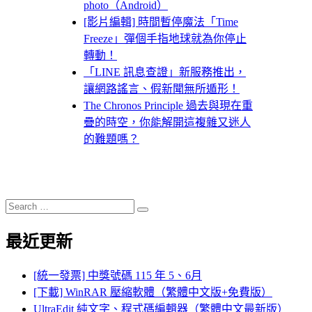
photo（Android）
[影片編輯] 時間暫停魔法「Time
Freeze」彈個手指地球就為你停止
轉動！
「LINE 訊息查證」新服務推出，
讓網路謠言、假新聞無所遁形！
The Chronos Principle 過去與現在重
疊的時空，你能解開這複雜又迷人
的難題嗎？
Search
Search
for:
最近更新
[統一發票] 中獎號碼 115 年 5、6月
[下載] WinRAR 壓縮軟體（繁體中文版+免費版）
UltraEdit 純文字、程式碼編輯器（繁體中文最新版）