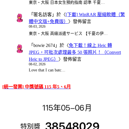
東京・大阪 日本女生預約指南 認準 千夏…
「
匿名訪客
」於〈
[下載] WinRAR 壓縮軟體（繁
體中文版+免費版）
〉發佈留言
08-03, 2026
東京・大阪 高級派遣サービス 【千夏の伊…
「
bowie 2674
」於〈
免下載！線上 Heic 轉
JPEG，可批次處理最多 50 張照片！（Convert
Heic to JPEG）
〉發佈留言
08-02, 2026
Love that I can batc…
[統一發票] 中獎號碼 115 年5、6月