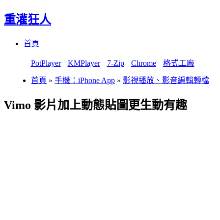
重灌狂人
Menu
Skip
首頁
to
content
PotPlayer
KMPlayer
7-Zip
Chrome
格式工廠
首頁
»
手機：iPhone App
»
影視播放、影音編輯轉檔
Vimo 影片加上動態貼圖更生動有趣