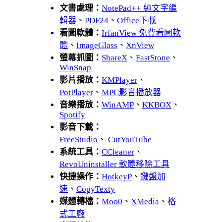
文書處理：
NotePad++ 純文字編
輯器
、
PDF24
、
Office下載
看圖軟體：
IrfanView 免費看圖軟
體
、
ImageGlass
、
XnView
螢幕抓圖：
ShareX
、
FastStone
、
WinSnap
影片播放：
KMPlayer
、
PotPlayer
、
MPC影音播放器
音樂播放：
WinAMP
、
KKBOX
、
Spotify
影音下載：
FreeStudio
、
CutYouTube
系統工具：
CCleaner
、
RevoUninstaller 軟體移除工具
快捷操作：
HotkeyP
、
鍵盤加
速
、
CopyTexty
媒體轉檔：
Moo0
、
XMedia
、
格
式工廠