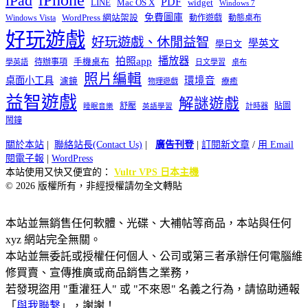
iPhone
iPad
PDF
widget
LINE
Mac OS X
Windows 7
免費圖庫
Windows Vista
WordPress 網站架設
動作遊戲
動態桌布
好玩遊戲
好玩遊戲、休閒益智
學英文
學日文
播放器
拍照app
待辦事項
手機桌布
學英語
日文學習
桌布
照片編輯
桌面小工具
環境音
濾鏡
療癒
物理遊戲
益智遊戲
解謎遊戲
舒壓
貼圖
計時器
睡眠音樂
英語學習
鬧鐘
關於本站
|
聯絡站長(Contact Us)
|
廣告刊登
|
訂閱新文章
/
用 Email
閱電子報
|
WordPress
本站使用又快又便宜的：
Vultr VPS 日本主機
© 2026 版權所有，非經授權請勿全文轉貼
本站並無銷售任何軟體、光碟、大補帖等商品，本站與任何
xyz 網站完全無關。
本站並無委託或授權任何個人、公司或第三者承辦任何電腦維
修買賣、宣傳推廣或商品銷售之業務，
若發現盜用 "重灌狂人" 或 "不來恩" 名義之行為，請協助通報
「
與我聯繫
」，謝謝！