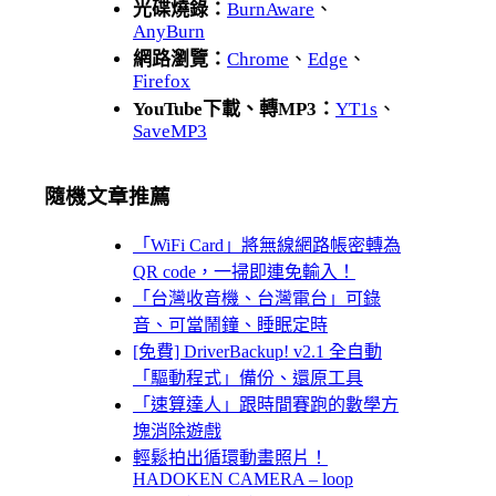
光碟燒錄：
BurnAware
、
AnyBurn
網路瀏覽：
Chrome
、
Edge
、
Firefox
YouTube下載、轉MP3：
YT1s
、
SaveMP3
隨機文章推薦
「WiFi Card」將無線網路帳密轉為
QR code，一掃即連免輸入！
「台灣收音機、台灣電台」可錄
音、可當鬧鐘、睡眠定時
[免費] DriverBackup! v2.1 全自動
「驅動程式」備份、還原工具
「速算達人」跟時間賽跑的數學方
塊消除遊戲
輕鬆拍出循環動畫照片！
HADOKEN CAMERA – loop