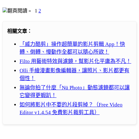
翻頁閱讀 »
1
2
相關文章：
「威力酷剪」操作超簡單的影片剪輯 App！快
轉、倒轉、慢動作全都可以隨心所欲！
Filto 用藝術特效與濾鏡，幫影片化平庸為不凡！
Olli 手繪漫畫影像編輯器，讓照片、影片都更有
個性！
無論你拍了什麼「Nü Photo」動態濾鏡都可以讓
它變得更蝦趴！
如何將影片中不要的片段剪掉？（Free Video
Editor v1.4.54 免費影片裁剪工具）