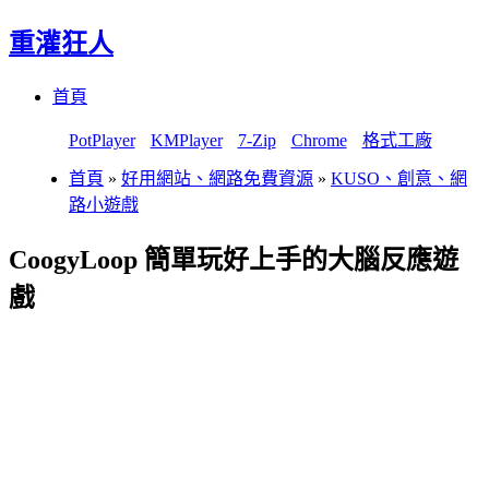
重灌狂人
Menu
Skip
首頁
to
content
PotPlayer
KMPlayer
7-Zip
Chrome
格式工廠
首頁
»
好用網站、網路免費資源
»
KUSO、創意、網
路小遊戲
CoogyLoop 簡單玩好上手的大腦反應遊
戲