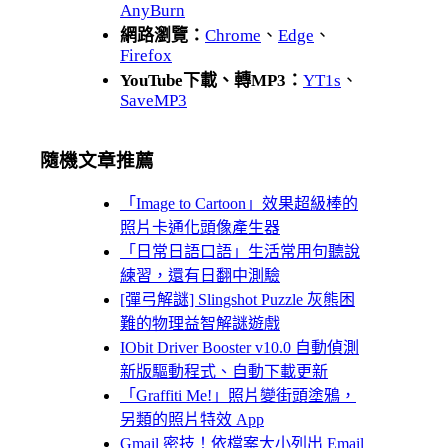
AnyBurn
網路瀏覽：
Chrome
、
Edge
、
Firefox
YouTube下載、轉MP3：
YT1s
、
SaveMP3
隨機文章推薦
「Image to Cartoon」效果超級棒的
照片卡通化頭像產生器
「日常日語口語」生活常用句聽說
練習，還有日翻中測驗
[彈弓解謎] Slingshot Puzzle 灰熊困
難的物理益智解謎遊戲
IObit Driver Booster v10.0 自動偵測
新版驅動程式、自動下載更新
「Graffiti Me!」照片變街頭塗鴉，
另類的照片特效 App
Gmail 密技！依檔案大小列出 Email