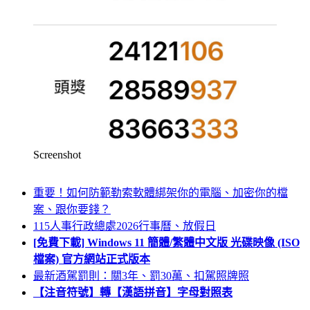
Screenshot
重要！如何防範勒索軟體綁架你的電腦、加密你的檔
案、跟你要錢？
115人事行政總處2026行事曆、放假日
[免費下載] Windows 11 簡體/繁體中文版 光碟映像 (ISO
檔案) 官方網站正式版本
最新酒駕罰則：關3年、罰30萬、扣駕照牌照
【注音符號】轉【漢語拼音】字母對照表