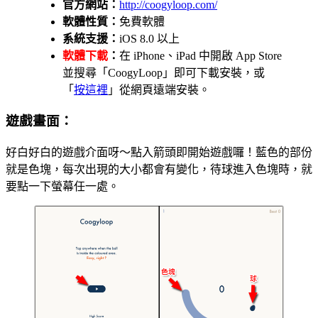
官方網站：
http://coogyloop.com/
軟體性質：
免費軟體
系統支援：
iOS 8.0 以上
軟體下載
：
在 iPhone、iPad 中開啟 App Store
並搜尋「CoogyLoop」即可下載安裝，或
「
按這裡
」從網頁遠端安裝。
遊戲畫面：
好白好白的遊戲介面呀～點入箭頭即開始遊戲囉！藍色的部份
就是色塊，每次出現的大小都會有變化，待球進入色塊時，就
要點一下螢幕任一處。