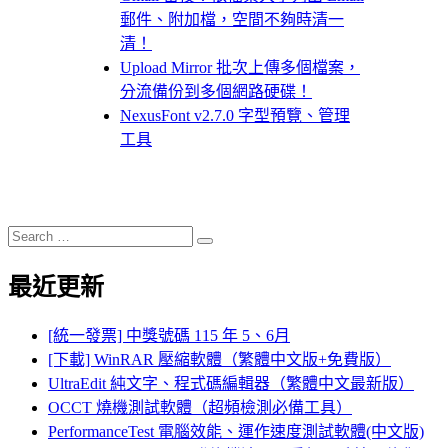
郵件、附加檔，空間不夠時清一
清！
Upload Mirror 批次上傳多個檔案，
分流備份到多個網路硬碟！
NexusFont v2.7.0 字型預覽、管理
工具
Search
Search
for:
最近更新
[統一發票] 中獎號碼 115 年 5、6月
[下載] WinRAR 壓縮軟體（繁體中文版+免費版）
UltraEdit 純文字、程式碼編輯器（繁體中文最新版）
OCCT 燒機測試軟體（超頻檢測必備工具）
PerformanceTest 電腦效能、運作速度測試軟體(中文版)