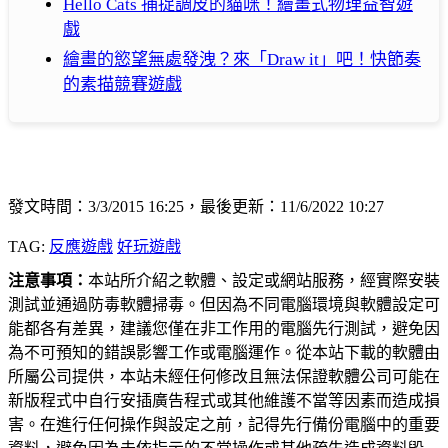
Hello Cats 捕捉調皮的貓咪！繪畫式物理益智遊
戲
繪畫的慾望無處發洩？來「Draw it」吧！快節奏
的素描競賽遊戲
發文時間：3/3/2015 16:25，最後更新：11/6/2022 10:27
TAG:
反應遊戲
好玩遊戲
注意事項：
本站所介紹之軟體、設定或網站服務，經實際安裝
測試並通過防毒軟體掃毒。但因為不同電腦環境與軟體設定可
能都各有差異，建議您僅在非工作用的電腦先行測試，避免因
為不可預知的錯誤影響工作或電腦運作。從本站下載的軟體由
所屬公司提供，本站未經任何修改且無法保證軟體公司可能在
新版程式中自行安插廣告程式或其他維護不當等因素而造成損
害。在進行任何操作與設定之前，記得先行備份電腦中的重要