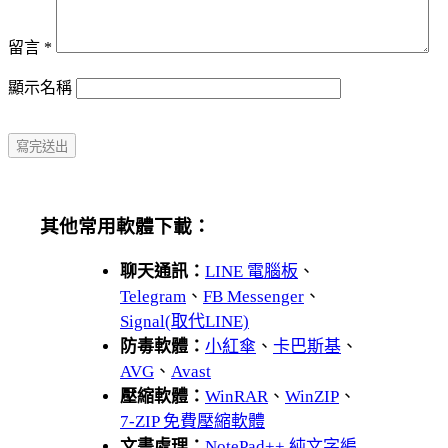
留言
*
顯示名稱
其他常用軟體下載：
聊天通訊：
LINE 電腦板
、
Telegram
、
FB Messenger
、
Signal(取代LINE)
防毒軟體：
小紅傘
、
卡巴斯基
、
AVG
、
Avast
壓縮軟體：
WinRAR
、
WinZIP
、
7-ZIP 免費壓縮軟體
文書處理：
NotePad++ 純文字編