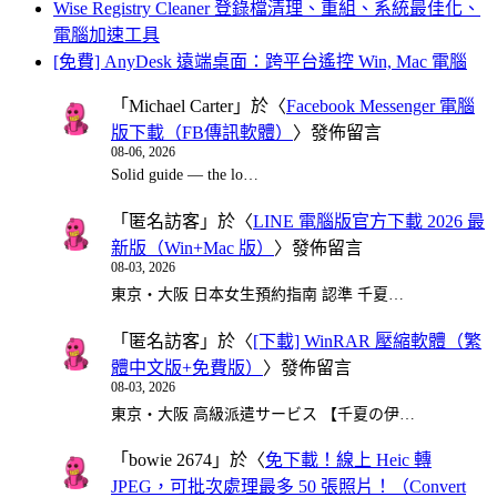
Wise Registry Cleaner 登錄檔清理、重組、系統最佳化、
電腦加速工具
[免費] AnyDesk 遠端桌面：跨平台遙控 Win, Mac 電腦
「
Michael Carter
」於〈
Facebook Messenger 電腦
版下載（FB傳訊軟體）
〉發佈留言
08-06, 2026
Solid guide — the lo…
「
匿名訪客
」於〈
LINE 電腦版官方下載 2026 最
新版（Win+Mac 版）
〉發佈留言
08-03, 2026
東京・大阪 日本女生預約指南 認準 千夏…
「
匿名訪客
」於〈
[下載] WinRAR 壓縮軟體（繁
體中文版+免費版）
〉發佈留言
08-03, 2026
東京・大阪 高級派遣サービス 【千夏の伊…
「
bowie 2674
」於〈
免下載！線上 Heic 轉
JPEG，可批次處理最多 50 張照片！（Convert