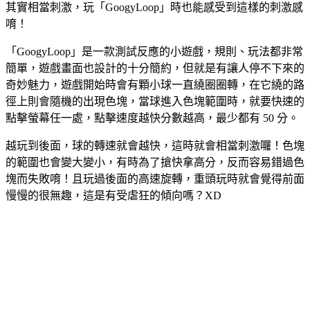
其實相當刺激，玩「GoogyLoop」時也能感受到這樣的刺激感
唷！
「GoogyLoop」是一款測試反應的小遊戲，規則、玩法都非常
簡單，遊戲畫面也設計的十分簡約，但就是有讓人停不下來的
奇妙魅力，遊戲開始時會有顆小球一直繞圈圈轉，在它繞的路
徑上則會隨機的出現色塊，當球進入色塊範圍時，就要快速的
點擊螢幕任一處，點擊速度越快分數越高，最少都有 50 分。
越玩到後面，球的轉速就會越快，這時就會相當刺激囉！色塊
的範圍也會變大變小，有時為了搶快拿高分，反而容易錯過色
塊而失敗唷！且玩過後面的高速旋轉，重頭玩時就會覺得前面
慢慢的很無趣，這是有受虐狂的傾向嗎？XD