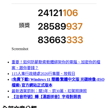
Screenshot
重要！如何防範勒索軟體綁架你的電腦、加密你的檔
案、跟你要錢？
115人事行政總處2026行事曆、放假日
[免費下載] Windows 11 簡體/繁體中文版 光碟映像 (ISO
檔案) 官方網站正式版本
最新酒駕罰則：關3年、罰30萬、扣駕照牌照
【注音符號】轉【漢語拼音】字母對照表