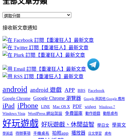
全部文章分類
全
部
接收新文章通知
文
章
分
類
android
android 遊戲
APP
BBS
Facebook
Google Chrome 瀏覽器
Google Chrome
Google 與其他 Google 應用
iPhone
iPad
PDF
widget
LINE
Mac OS X
Windows 7
免費圖庫
Windows Vista
WordPress 網站架設
動作遊戲
動態桌布
好玩遊戲
好玩遊戲、休閒益智
學英文
學日文
播放器
拍照app
待辦事項
手機桌布
學英語
日文學習
桌布