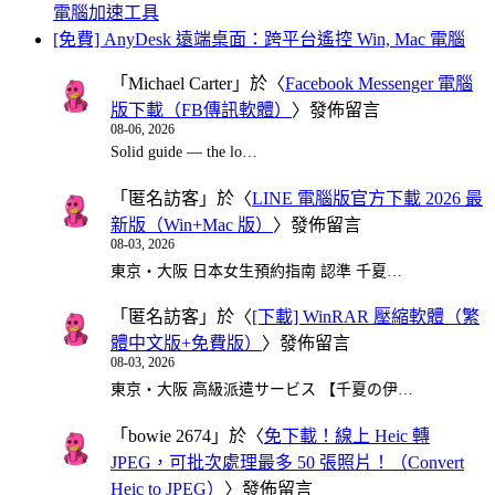
電腦加速工具
[免費] AnyDesk 遠端桌面：跨平台遙控 Win, Mac 電腦
「
Michael Carter
」於〈
Facebook Messenger 電腦
版下載（FB傳訊軟體）
〉發佈留言
08-06, 2026
Solid guide — the lo…
「
匿名訪客
」於〈
LINE 電腦版官方下載 2026 最
新版（Win+Mac 版）
〉發佈留言
08-03, 2026
東京・大阪 日本女生預約指南 認準 千夏…
「
匿名訪客
」於〈
[下載] WinRAR 壓縮軟體（繁
體中文版+免費版）
〉發佈留言
08-03, 2026
東京・大阪 高級派遣サービス 【千夏の伊…
「
bowie 2674
」於〈
免下載！線上 Heic 轉
JPEG，可批次處理最多 50 張照片！（Convert
Heic to JPEG）
〉發佈留言