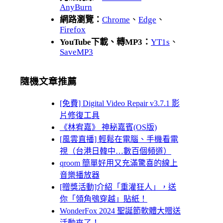
AnyBurn
網路瀏覽：
Chrome
、
Edge
、
Firefox
YouTube下載、轉MP3：
YT1s
、
SaveMP3
隨機文章推薦
[免費] Digital Video Repair v3.7.1 影
片修復工具
《林宥嘉》 神秘嘉賓(OS版)
[風雲直播] 輕鬆在電腦、手機看電
視（台港日韓中…數百個頻道）
qroom 簡單好用又充滿驚喜的線上
音樂播放器
[贈獎活動]介紹「重灌狂人」，送
你「領角鴞穿越」貼紙！
WonderFox 2024 聖誕節軟體大贈送
活動來了！