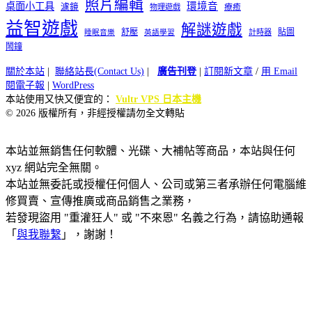
照片編輯
桌面小工具
環境音
濾鏡
療癒
物理遊戲
益智遊戲
解謎遊戲
舒壓
貼圖
計時器
睡眠音樂
英語學習
鬧鐘
關於本站
|
聯絡站長(Contact Us)
|
廣告刊登
|
訂閱新文章
/
用 Email
閱電子報
|
WordPress
本站使用又快又便宜的：
Vultr VPS 日本主機
© 2026 版權所有，非經授權請勿全文轉貼
本站並無銷售任何軟體、光碟、大補帖等商品，本站與任何
xyz 網站完全無關。
本站並無委託或授權任何個人、公司或第三者承辦任何電腦維
修買賣、宣傳推廣或商品銷售之業務，
若發現盜用 "重灌狂人" 或 "不來恩" 名義之行為，請協助通報
「
與我聯繫
」，謝謝！