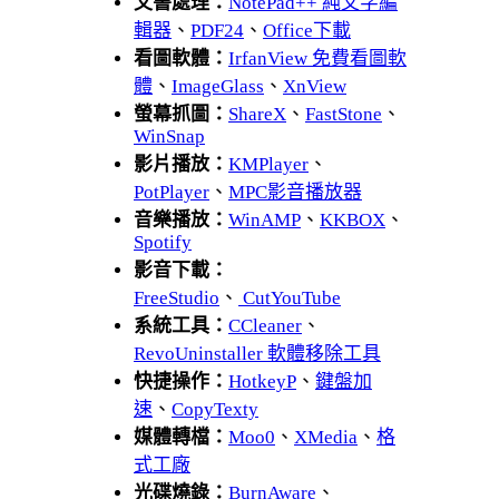
文書處理：
NotePad++ 純文字編
輯器
、
PDF24
、
Office下載
看圖軟體：
IrfanView 免費看圖軟
體
、
ImageGlass
、
XnView
螢幕抓圖：
ShareX
、
FastStone
、
WinSnap
影片播放：
KMPlayer
、
PotPlayer
、
MPC影音播放器
音樂播放：
WinAMP
、
KKBOX
、
Spotify
影音下載：
FreeStudio
、
CutYouTube
系統工具：
CCleaner
、
RevoUninstaller 軟體移除工具
快捷操作：
HotkeyP
、
鍵盤加
速
、
CopyTexty
媒體轉檔：
Moo0
、
XMedia
、
格
式工廠
光碟燒錄：
BurnAware
、