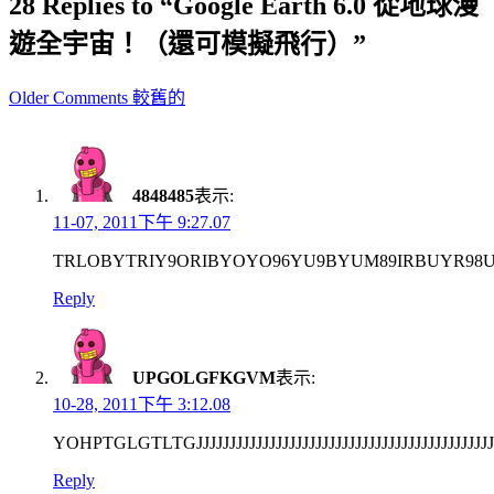
28 Replies to “Google Earth 6.0 從地球漫
遊全宇宙！（還可模擬飛行）”
Comment
Older Comments 較舊的
navigation
4848485
表示:
11-07, 2011下午 9:27.07
TRLOBYTRIY9ORIBYOYO96YU9BYUM89IRBUYR98UY
Reply
UPGOLGFKGVM
表示:
10-28, 2011下午 3:12.08
YOHPTGLGTLTGJJJJJJJJJJJJJJJJJJJJJJJJJJJJJJJJJJJJJJJJJJJJJJJJJJJJJJ
Reply