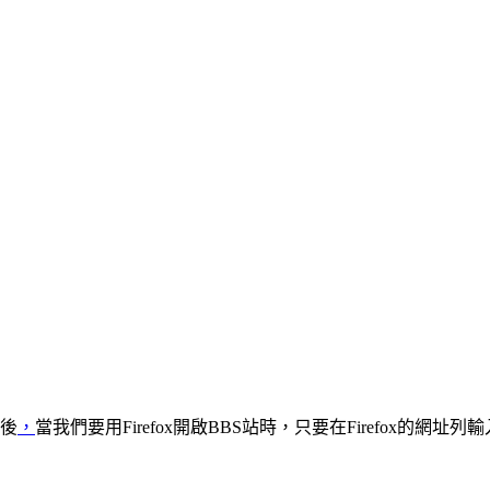
體後
，
當我們要用Firefox開啟BBS站時，只要在Firefox的網址列