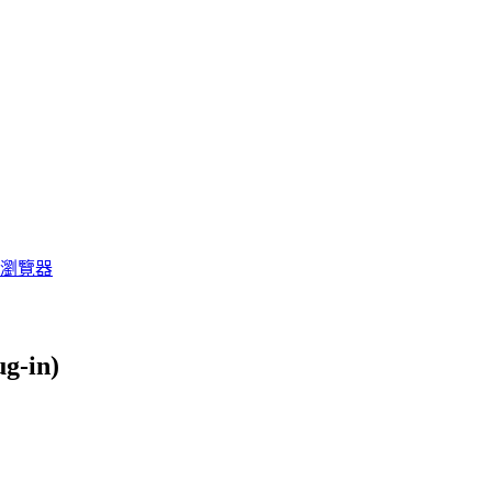
era 瀏覽器
g-in)