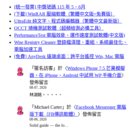
[統一發票] 中獎號碼 115 年 5、6月
[下載] WinRAR 壓縮軟體（繁體中文版+免費版）
UltraEdit 純文字、程式碼編輯器（繁體中文最新版）
OCCT 燒機測試軟體（超頻檢測必備工具）
PerformanceTest 電腦效能、運作速度測試軟體(中文版)
Wise Registry Cleaner 登錄檔清理、重組、系統最佳化、
電腦加速工具
[免費] AnyDesk 遠端桌面：跨平台遙控 Win, Mac 電腦
「
匿名訪客
」於〈
Windows Phone 7.5 芒果模擬
器，在 iPhone、Android 中試用 WP 手機介面
〉
發佈留言
08-07, 2026
林湖銘。。。。。
「
Michael Carter
」於〈
Facebook Messenger 電腦
版下載（FB傳訊軟體）
〉發佈留言
08-06, 2026
Solid guide — the lo…