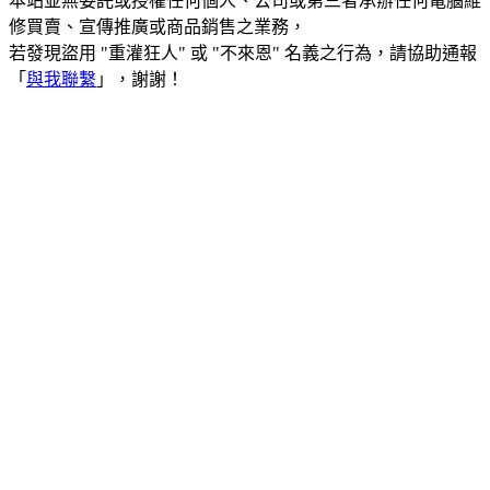
本站並無委託或授權任何個人、公司或第三者承辦任何電腦維
修買賣、宣傳推廣或商品銷售之業務，
若發現盜用 "重灌狂人" 或 "不來恩" 名義之行為，請協助通報
「
與我聯繫
」，謝謝！