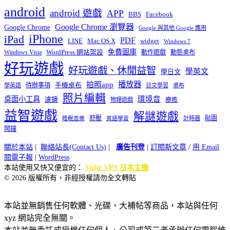
android
android 遊戲
APP
BBS
Facebook
Google Chrome 瀏覽器
Google Chrome
Google 與其他 Google 應用
iPhone
iPad
PDF
widget
LINE
Mac OS X
Windows 7
免費圖庫
Windows Vista
WordPress 網站架設
動作遊戲
動態桌布
好玩遊戲
好玩遊戲、休閒益智
學英文
學日文
播放器
拍照app
待辦事項
手機桌布
學英語
日文學習
桌布
照片編輯
桌面小工具
環境音
濾鏡
療癒
物理遊戲
益智遊戲
解謎遊戲
舒壓
貼圖
計時器
睡眠音樂
英語學習
鬧鐘
關於本站
|
聯絡站長(Contact Us)
|
廣告刊登
|
訂閱新文章
/
用 Email
閱電子報
|
WordPress
本站使用又快又便宜的：
Vultr VPS 日本主機
© 2026 版權所有，非經授權請勿全文轉貼
本站並無銷售任何軟體、光碟、大補帖等商品，本站與任何
xyz 網站完全無關。