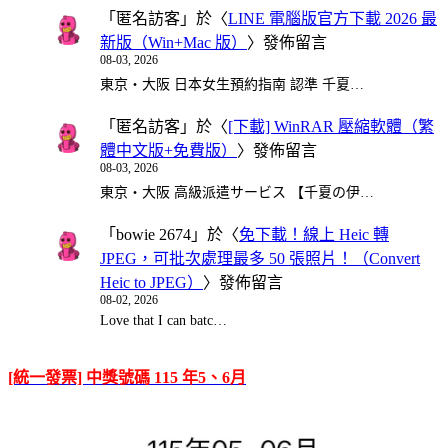
「
匿名訪客
」於〈
LINE 電腦版官方下載 2026 最
新版（Win+Mac 版）
〉發佈留言
08-03, 2026
東京・大阪 日本女生預約指南 認準 千夏…
「
匿名訪客
」於〈
[下載] WinRAR 壓縮軟體（繁
體中文版+免費版）
〉發佈留言
08-03, 2026
東京・大阪 高級派遣サービス 【千夏の伊…
「
bowie 2674
」於〈
免下載！線上 Heic 轉
JPEG，可批次處理最多 50 張照片！（Convert
Heic to JPEG）
〉發佈留言
08-02, 2026
Love that I can batc…
[統一發票] 中獎號碼 115 年5、6月