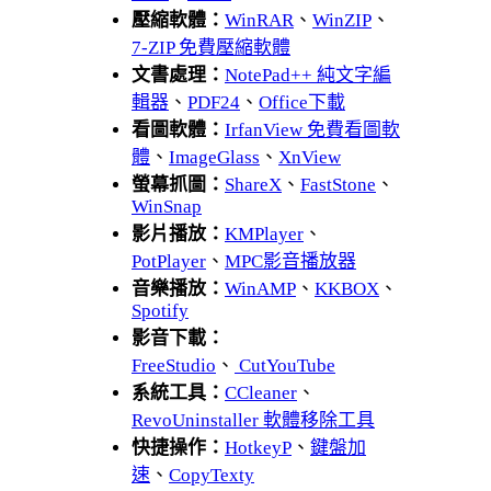
壓縮軟體：
WinRAR
、
WinZIP
、
7-ZIP 免費壓縮軟體
文書處理：
NotePad++ 純文字編
輯器
、
PDF24
、
Office下載
看圖軟體：
IrfanView 免費看圖軟
體
、
ImageGlass
、
XnView
螢幕抓圖：
ShareX
、
FastStone
、
WinSnap
影片播放：
KMPlayer
、
PotPlayer
、
MPC影音播放器
音樂播放：
WinAMP
、
KKBOX
、
Spotify
影音下載：
FreeStudio
、
CutYouTube
系統工具：
CCleaner
、
RevoUninstaller 軟體移除工具
快捷操作：
HotkeyP
、
鍵盤加
速
、
CopyTexty