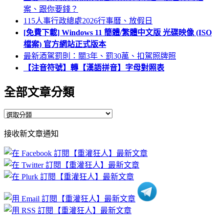
案、跟你要錢？
115人事行政總處2026行事曆、放假日
[免費下載] Windows 11 簡體/繁體中文版 光碟映像 (ISO
檔案) 官方網站正式版本
最新酒駕罰則：關3年、罰30萬、扣駕照牌照
【注音符號】轉【漢語拼音】字母對照表
全部文章分類
全
部
接收新文章通知
文
章
分
類