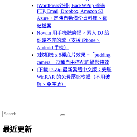
[WordPress外掛] BackWPup 透過
FTP, Email, Dropbox, Amazon S3,
Azure，定時自動備份資料庫、網
站檔案
Now.in 用手機聽廣播，素人 DJ 給
你聽不完的歌（支援 iPhone、
Android 手機）
9款相機 x 8種底片效果 =「pudding
camera」72種自由搭配的攝影特效
[下載] 7-Zip 最新繁體中文版：完勝
WinRAR 的免費壓縮軟體（不用破
解、免序號）
Search
Search
for:
最近更新