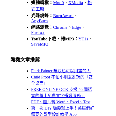
媒體轉檔：
Moo0
、
XMedia
、
格
式工廠
光碟燒錄：
BurnAware
、
AnyBurn
網路瀏覽：
Chrome
、
Edge
、
Firefox
YouTube下載、轉MP3：
YT1s
、
SaveMP3
隨機文章推薦
Plurk Painter 噗浪也可以用畫的！
Child Proof 不怕小朋友亂玩的「安
全桌面」
FREE ONLINE OCR 支援 46 國語
言的線上免費文字辨識服務，
PDF、圖片轉 Word、Excel、Text
第一次 DIY 編髮就上手！美眉們好
需要的髮型設計教學 App