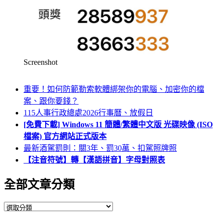
Screenshot
重要！如何防範勒索軟體綁架你的電腦、加密你的檔
案、跟你要錢？
115人事行政總處2026行事曆、放假日
[免費下載] Windows 11 簡體/繁體中文版 光碟映像 (ISO
檔案) 官方網站正式版本
最新酒駕罰則：關3年、罰30萬、扣駕照牌照
【注音符號】轉【漢語拼音】字母對照表
全部文章分類
全
部