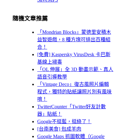
隨機文章推薦
「Mondrian Blocks」蒙德里安積木
益智遊戲，8 種方塊可排出百種組
合！
[免費] Kaspersky VirusDesk 卡巴斯
基線上掃毒
「OL 伸展」全 3D 動畫示範、真人
語音引導教學
「Vintage Deco」復古風照片編輯
程式，獨特的貼紙讓照片別有風味
唷！
TwitterCounter「Twitter好友計數
器」貼紙！
Google不挺藍，挺綠了！
[台南美食] 包成羊肉
Google Maps 抓圖軟體（Google