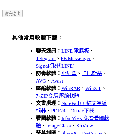
其他常用軟體下載：
聊天通訊：
LINE 電腦板
、
Telegram
、
FB Messenger
、
Signal(取代LINE)
防毒軟體：
小紅傘
、
卡巴斯基
、
AVG
、
Avast
壓縮軟體：
WinRAR
、
WinZIP
、
7-ZIP 免費壓縮軟體
文書處理：
NotePad++ 純文字編
輯器
、
PDF24
、
Office下載
看圖軟體：
IrfanView 免費看圖軟
體
、
ImageGlass
、
XnView
螢幕抓圖：
ShareX
、
FastStone
、