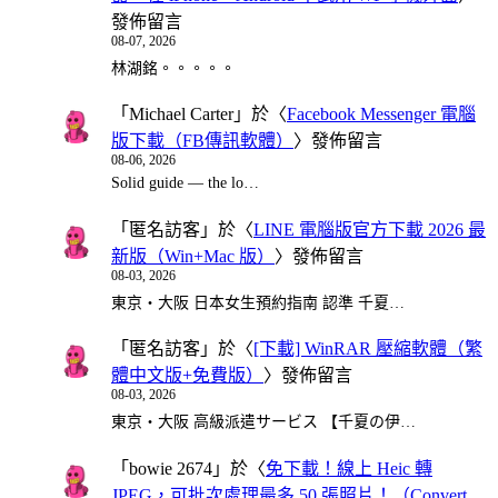
發佈留言
08-07, 2026
林湖銘。。。。。
「
Michael Carter
」於〈
Facebook Messenger 電腦
版下載（FB傳訊軟體）
〉發佈留言
08-06, 2026
Solid guide — the lo…
「
匿名訪客
」於〈
LINE 電腦版官方下載 2026 最
新版（Win+Mac 版）
〉發佈留言
08-03, 2026
東京・大阪 日本女生預約指南 認準 千夏…
「
匿名訪客
」於〈
[下載] WinRAR 壓縮軟體（繁
體中文版+免費版）
〉發佈留言
08-03, 2026
東京・大阪 高級派遣サービス 【千夏の伊…
「
bowie 2674
」於〈
免下載！線上 Heic 轉
JPEG，可批次處理最多 50 張照片！（Convert