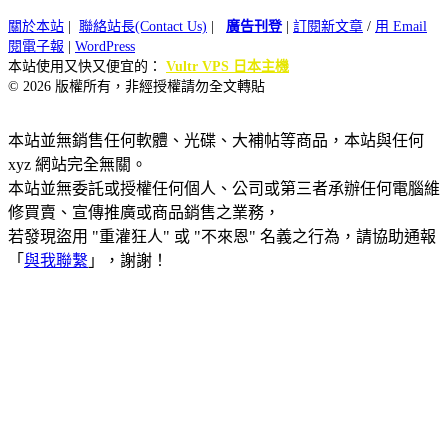
關於本站
|
聯絡站長(Contact Us)
|
廣告刊登
|
訂閱新文章
/
用 Email
閱電子報
|
WordPress
本站使用又快又便宜的：
Vultr VPS 日本主機
© 2026 版權所有，非經授權請勿全文轉貼
本站並無銷售任何軟體、光碟、大補帖等商品，本站與任何
xyz 網站完全無關。
本站並無委託或授權任何個人、公司或第三者承辦任何電腦維
修買賣、宣傳推廣或商品銷售之業務，
若發現盜用 "重灌狂人" 或 "不來恩" 名義之行為，請協助通報
「
與我聯繫
」，謝謝！