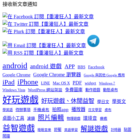
接收新文章通知
文
章
分
類
android
android 遊戲
APP
BBS
Facebook
Google Chrome 瀏覽器
Google Chrome
Google 與其他 Google 應用
iPhone
iPad
PDF
widget
LINE
Mac OS X
Windows 7
免費圖庫
Windows Vista
WordPress 網站架設
動作遊戲
動態桌布
好玩遊戲
好玩遊戲、休閒益智
學英文
學日文
播放器
拍照app
待辦事項
手機桌布
學英語
日文學習
桌布
照片編輯
桌面小工具
環境音
濾鏡
療癒
物理遊戲
益智遊戲
解謎遊戲
舒壓
貼圖
計時器
睡眠音樂
英語學習
鬧鐘