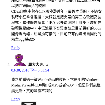
能把CD轉成自家的wma檔，所以需要的就是像CDex可
以把CD轉mp3的軟體。
CDex印象中曾在1.7x版停滯數年，最近才重開，不過安
裝時小紅傘會阻擋，大概就是把夾帶的第三方軟體安裝
程式，當作廣告病毒了吧？另外還沒跟上腳步，增加在
破壞性壓縮中，中低流量下音質應該是目前最好的opus
開源編碼器，也是挺可惜的，目前只有內建出自同門的
前輩ogg編碼器。
Reply
周大大
表示:
03-30, 2018下午 3:53.54
我之前看過一篇WonderFox的教程，它是用的Windows
Media Player將CD轉換成MP3或者WAV，但是你們能繼
續更新，真的還蠻不錯的
Reply