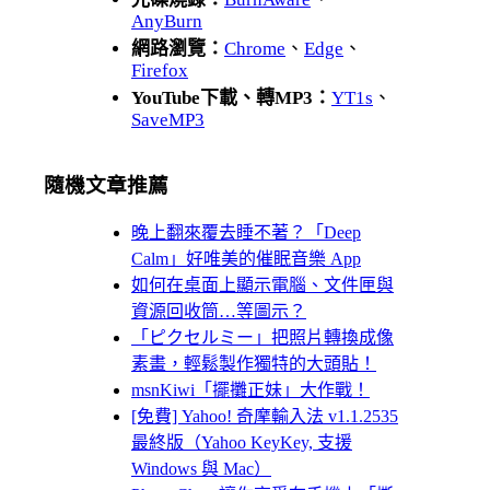
AnyBurn
網路瀏覽：
Chrome
、
Edge
、
Firefox
YouTube下載、轉MP3：
YT1s
、
SaveMP3
隨機文章推薦
晚上翻來覆去睡不著？「Deep
Calm」好唯美的催眠音樂 App
如何在桌面上顯示電腦、文件匣與
資源回收筒…等圖示？
「ピクセルミー」把照片轉換成像
素畫，輕鬆製作獨特的大頭貼！
msnKiwi「擺攤正妹」大作戰！
[免費] Yahoo! 奇摩輸入法 v1.1.2535
最終版（Yahoo KeyKey, 支援
Windows 與 Mac）