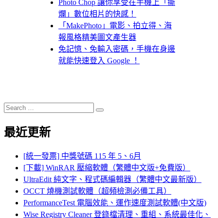
Photo Chop 讓你享受在手機上「撕
爛」數位相片的快感！
「MakePhoto」電影、拍立得、海
報風格精美圖文產生器
免記憶、免輸入密碼，手機在身邊
就能快速登入 Google ！
Search
Search
for:
最近更新
[統一發票] 中獎號碼 115 年 5、6月
[下載] WinRAR 壓縮軟體（繁體中文版+免費版）
UltraEdit 純文字、程式碼編輯器（繁體中文最新版）
OCCT 燒機測試軟體（超頻檢測必備工具）
PerformanceTest 電腦效能、運作速度測試軟體(中文版)
Wise Registry Cleaner 登錄檔清理、重組、系統最佳化、