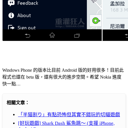
Windows Phone 的版本比目前 Android 版的好用很多！目前此
程式也還在 beta 版，還有很大的進步空間。希望 Nokia 進度
快一點…
相關文章：
「半猫割り」有點恐怖但其實不錯玩的切貓遊戲
[好玩遊戲] Shark Dash 鯊魚跳～ (支援 iPhone,