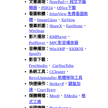
文書處理：
NotePad++ 純文字編
輯器
、
PDF24
、
Office下載
看圖軟體：
IrfanView 免費看圖軟
體
、
ImageGlass
、
XnView
螢幕抓圖：
ShareX
、
FastStone
、
WinSnap
影片播放：
KMPlayer
、
PotPlayer
、
MPC影音播放器
音樂播放：
WinAMP
、
KKBOX
、
Spotify
影音下載：
FreeStudio
、
CutYouTube
系統工具：
CCleaner
、
RevoUninstaller 軟體移除工具
快捷操作：
HotkeyP
、
鍵盤加
速
、
CopyTexty
媒體轉檔：
Moo0
、
XMedia
、
格
式工廠
光碟燒錄：
BurnAware
、