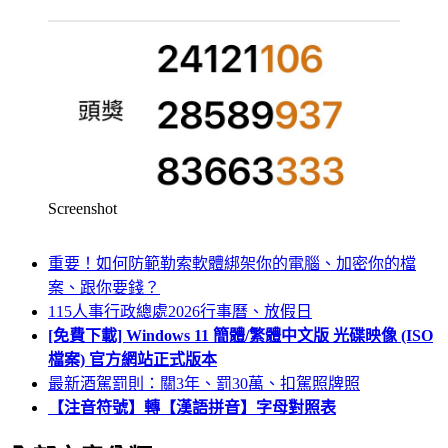
Screenshot
重要！如何防範勒索軟體綁架你的電腦、加密你的檔
案、跟你要錢？
115人事行政總處2026行事曆、放假日
[免費下載] Windows 11 簡體/繁體中文版 光碟映像 (ISO
檔案) 官方網站正式版本
最新酒駕罰則：關3年、罰30萬、扣駕照牌照
【注音符號】轉【漢語拼音】字母對照表