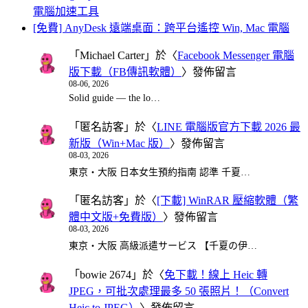
電腦加速工具
[免費] AnyDesk 遠端桌面：跨平台遙控 Win, Mac 電腦
「
Michael Carter
」於〈
Facebook Messenger 電腦
版下載（FB傳訊軟體）
〉發佈留言
08-06, 2026
Solid guide — the lo…
「
匿名訪客
」於〈
LINE 電腦版官方下載 2026 最
新版（Win+Mac 版）
〉發佈留言
08-03, 2026
東京・大阪 日本女生預約指南 認準 千夏…
「
匿名訪客
」於〈
[下載] WinRAR 壓縮軟體（繁
體中文版+免費版）
〉發佈留言
08-03, 2026
東京・大阪 高級派遣サービス 【千夏の伊…
「
bowie 2674
」於〈
免下載！線上 Heic 轉
JPEG，可批次處理最多 50 張照片！（Convert
Heic to JPEG）
〉發佈留言