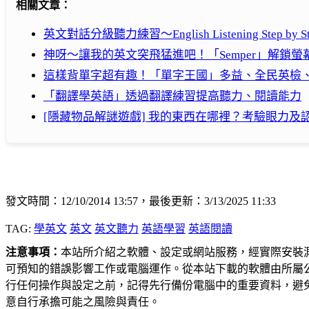
相關文章：
英文對話分級聽力練習～English Listening Step by St
神呀～讓我的英文突飛猛進吧！「Semper」解鎖螢
這樣背單字超有趣！「單字王國」多益、全民英檢
「翻譯學英語」透過翻譯練習提高聽力、閱讀能力
[隱藏物品解謎遊戲] 我的東西在哪裡？考驗眼力及認單
發文時間：12/10/2014 13:57，最後更新：3/13/2025 11:33
TAG:
學英文
英文
英文聽力
英語學習
英語閱讀
注意事項：
本站所介紹之軟體、設定或網站服務，經實際安裝
可預知的錯誤影響工作或電腦運作。從本站下載的軟體由所屬
行任何操作與設定之前，記得先行備份電腦中的重要資料，避
意自行承擔可能之風險與責任。