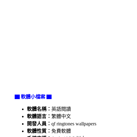
▇ 軟體小檔案 ▇
軟體名稱：
英語閱讀
軟體語言：
繁體中文
開發人員：
qf ringtones wallpapers
軟體性質：
免費軟體