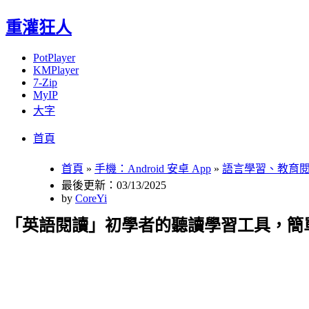
重灌狂人
PotPlayer
KMPlayer
7-Zip
MyIP
大字
Menu
Skip
首頁
to
content
首頁
»
手機：Android 安卓 App
»
語言學習、教育
最後更新：03/13/2025
by
CoreYi
「英語閱讀」初學者的聽讀學習工具，簡