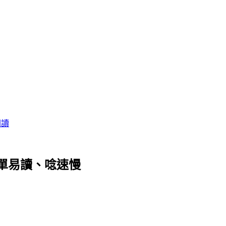
閱讀
單易讀、唸速慢