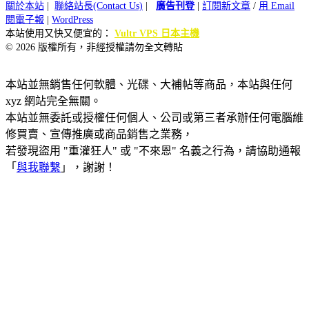
關於本站
|
聯絡站長(Contact Us)
|
廣告刊登
|
訂閱新文章
/
用 Email
閱電子報
|
WordPress
本站使用又快又便宜的：
Vultr VPS 日本主機
© 2026 版權所有，非經授權請勿全文轉貼
本站並無銷售任何軟體、光碟、大補帖等商品，本站與任何
xyz 網站完全無關。
本站並無委託或授權任何個人、公司或第三者承辦任何電腦維
修買賣、宣傳推廣或商品銷售之業務，
若發現盜用 "重灌狂人" 或 "不來恩" 名義之行為，請協助通報
「
與我聯繫
」，謝謝！