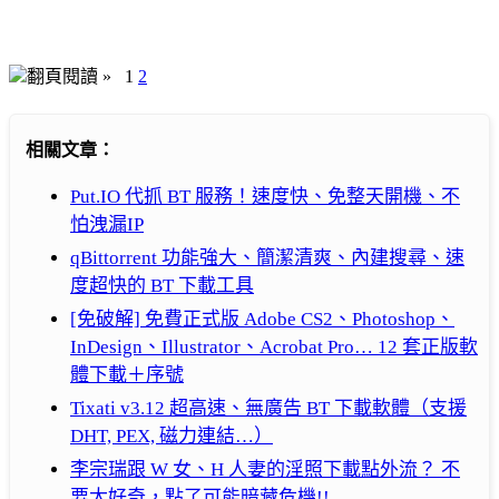
翻頁閱讀 »
1
2
相關文章：
Put.IO 代抓 BT 服務！速度快、免整天開機、不
怕洩漏IP
qBittorrent 功能強大、簡潔清爽、內建搜尋、速
度超快的 BT 下載工具
[免破解] 免費正式版 Adobe CS2、Photoshop、
InDesign、Illustrator、Acrobat Pro… 12 套正版軟
體下載＋序號
Tixati v3.12 超高速、無廣告 BT 下載軟體（支援
DHT, PEX, 磁力連結…）
李宗瑞跟 W 女、H 人妻的淫照下載點外流？ 不
要太好奇，點了可能暗藏危機!!