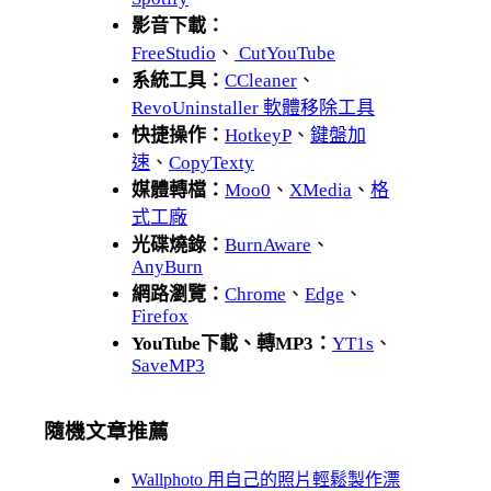
影音下載：
FreeStudio
、
CutYouTube
系統工具：
CCleaner
、
RevoUninstaller 軟體移除工具
快捷操作：
HotkeyP
、
鍵盤加
速
、
CopyTexty
媒體轉檔：
Moo0
、
XMedia
、
格
式工廠
光碟燒錄：
BurnAware
、
AnyBurn
網路瀏覽：
Chrome
、
Edge
、
Firefox
YouTube下載、轉MP3：
YT1s
、
SaveMP3
隨機文章推薦
Wallphoto 用自己的照片輕鬆製作漂