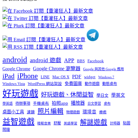
文
章
分
類
android
android 遊戲
APP
BBS
Facebook
Google Chrome 瀏覽器
Google Chrome
Google 與其他 Google 應用
iPhone
iPad
PDF
widget
LINE
Mac OS X
Windows 7
免費圖庫
Windows Vista
WordPress 網站架設
動作遊戲
動態桌布
好玩遊戲
好玩遊戲、休閒益智
學英文
學日文
播放器
拍照app
待辦事項
手機桌布
學英語
日文學習
桌布
照片編輯
桌面小工具
環境音
濾鏡
療癒
物理遊戲
益智遊戲
解謎遊戲
舒壓
貼圖
計時器
睡眠音樂
英語學習
鬧鐘