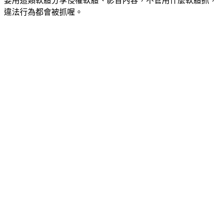
要用這類軟體分享侵權軟體、影音內容，不管用什麼軟體抓，
違法行為都會被抓喔。