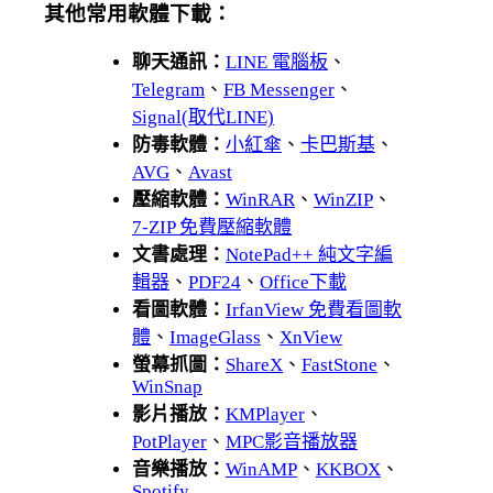
其他常用軟體下載：
聊天通訊：
LINE 電腦板
、
Telegram
、
FB Messenger
、
Signal(取代LINE)
防毒軟體：
小紅傘
、
卡巴斯基
、
AVG
、
Avast
壓縮軟體：
WinRAR
、
WinZIP
、
7-ZIP 免費壓縮軟體
文書處理：
NotePad++ 純文字編
輯器
、
PDF24
、
Office下載
看圖軟體：
IrfanView 免費看圖軟
體
、
ImageGlass
、
XnView
螢幕抓圖：
ShareX
、
FastStone
、
WinSnap
影片播放：
KMPlayer
、
PotPlayer
、
MPC影音播放器
音樂播放：
WinAMP
、
KKBOX
、
Spotify