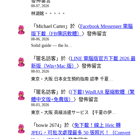
發佈留言
08-07, 2026
林湖銘。。。。。
「
Michael Carter
」於〈
Facebook Messenger 電腦
版下載（FB傳訊軟體）
〉發佈留言
08-06, 2026
Solid guide — the lo…
「
匿名訪客
」於〈
LINE 電腦版官方下載 2026 最
新版（Win+Mac 版）
〉發佈留言
08-03, 2026
東京・大阪 日本女生預約指南 認準 千夏…
「
匿名訪客
」於〈
[下載] WinRAR 壓縮軟體（繁
體中文版+免費版）
〉發佈留言
08-03, 2026
東京・大阪 高級派遣サービス 【千夏の伊…
「
bowie 2674
」於〈
免下載！線上 Heic 轉
JPEG，可批次處理最多 50 張照片！（Convert