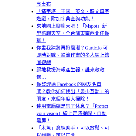
亮桌布
「猜字塔 – 王國」英文、韓文填字
遊戲，附加字典查詢功能！
來地圖上聊聊天吧！「Mspot」新
型態聊天室，全台灣東南西北任你
聊！
你畫我猜將再掀風潮？Gartic.io 可
即時對戰、輪流作畫的多人線上繪
圖遊戲
絕地救援海報產生器，誰來救救
偶…
你整理過 Facebook 的朋友名單
嗎？教你如何找出「最少互動」的
朋友，來個年度大掃除！
使用電腦總是忘了休息？「Protect
your vision」線上定時提醒，自動
黑屏！
「木魚」念經助手，可以放鬆、可
以紓壓、可以正念…