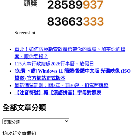
Screenshot
重要！如何防範勒索軟體綁架你的電腦、加密你的檔
案、跟你要錢？
115人事行政總處2026行事曆、放假日
[免費下載] Windows 11 簡體/繁體中文版 光碟映像 (ISO
檔案) 官方網站正式版本
最新酒駕罰則：關3年、罰30萬、扣駕照牌照
【注音符號】轉【漢語拼音】字母對照表
全部文章分類
全
部
接收新文章通知