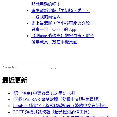
那就用聽的吧！
盧學叡新專輯「早知道‧愛」、
「愛我的兩個人」
史上最無聊，但小孩可能會喜歡！
只會一直「woo」的 App
【iPhone 條碼夾】把會員卡、電子
發票載具…放在手機桌面
Search
Search
for:
最近更新
[統一發票] 中獎號碼 115 年 5、6月
[下載] WinRAR 壓縮軟體（繁體中文版+免費版）
UltraEdit 純文字、程式碼編輯器（繁體中文最新版）
OCCT 燒機測試軟體（超頻檢測必備工具）