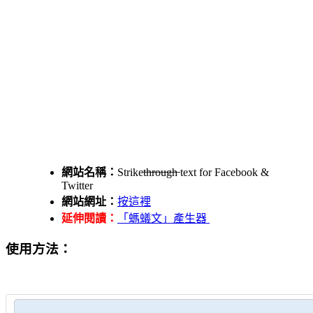
網站名稱：
Striket̶h̶r̶o̶u̶g̶h̶ text for Facebook &
Twitter
網站網址：
按這裡
延伸閱讀：
「螞蟻文」產生器
使用方法：