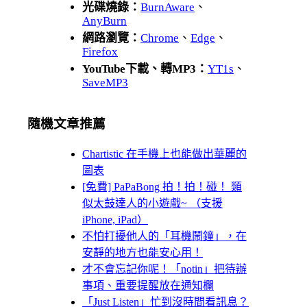
光碟燒錄：
BurnAware
、
AnyBurn
網路瀏覽：
Chrome
、
Edge
、
Firefox
YouTube下載、轉MP3：
YT1s
、
SaveMP3
隨機文章推薦
Chartistic 在手機上也能做出華麗的
圖表
[免費] PaPaBong 拍！拍！碰！ 類
似太鼓達人的小遊戲~ （支援
iPhone, iPad）
不怕打擾他人的「耳機鬧鐘」，在
安靜的地方也能安心用！
才不會忘記你呢！「notin」把待辦
事項、重要提醒放在通知欄
「Just Listen」忙到沒時間看訊息？