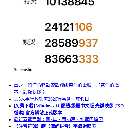
Screenshot
重要！如何防範勒索軟體綁架你的電腦、加密你的檔
案、跟你要錢？
115人事行政總處2026行事曆、放假日
[免費下載] Windows 11 簡體/繁體中文版 光碟映像 (ISO
檔案) 官方網站正式版本
最新酒駕罰則：關3年、罰30萬、扣駕照牌照
【注音符號】轉【漢語拼音】字母對照表