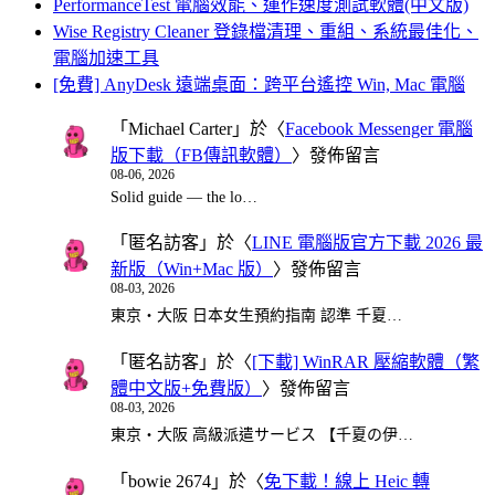
PerformanceTest 電腦效能、運作速度測試軟體(中文版)
Wise Registry Cleaner 登錄檔清理、重組、系統最佳化、
電腦加速工具
[免費] AnyDesk 遠端桌面：跨平台遙控 Win, Mac 電腦
「
Michael Carter
」於〈
Facebook Messenger 電腦
版下載（FB傳訊軟體）
〉發佈留言
08-06, 2026
Solid guide — the lo…
「
匿名訪客
」於〈
LINE 電腦版官方下載 2026 最
新版（Win+Mac 版）
〉發佈留言
08-03, 2026
東京・大阪 日本女生預約指南 認準 千夏…
「
匿名訪客
」於〈
[下載] WinRAR 壓縮軟體（繁
體中文版+免費版）
〉發佈留言
08-03, 2026
東京・大阪 高級派遣サービス 【千夏の伊…
「
bowie 2674
」於〈
免下載！線上 Heic 轉