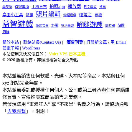
播放器
拍照app
待辦事項
手機桌布
學英語
日文學習
桌布
照片編輯
桌面小工具
環境音
濾鏡
療癒
物理遊戲
益智遊戲
解謎遊戲
舒壓
貼圖
計時器
睡眠音樂
英語學習
鬧鐘
關於本站
|
聯絡站長(Contact Us)
|
廣告刊登
|
訂閱新文章
/
用 Email
閱電子報
|
WordPress
本站使用又快又便宜的：
Vultr VPS 日本主機
© 2026 版權所有，非經授權請勿全文轉貼
本站並無銷售任何軟體、光碟、大補帖等商品，本站與任何
xyz 網站完全無關。
本站並無委託或授權任何個人、公司或第三者承辦任何電腦維
修買賣、宣傳推廣或商品銷售之業務，
若發現盜用 "重灌狂人" 或 "不來恩" 名義之行為，請協助通報
「
與我聯繫
」，謝謝！