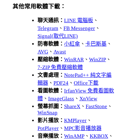
其他常用軟體下載：
聊天通訊：
LINE 電腦板
、
Telegram
、
FB Messenger
、
Signal(取代LINE)
防毒軟體：
小紅傘
、
卡巴斯基
、
AVG
、
Avast
壓縮軟體：
WinRAR
、
WinZIP
、
7-ZIP 免費壓縮軟體
文書處理：
NotePad++ 純文字編
輯器
、
PDF24
、
Office下載
看圖軟體：
IrfanView 免費看圖軟
體
、
ImageGlass
、
XnView
螢幕抓圖：
ShareX
、
FastStone
、
WinSnap
影片播放：
KMPlayer
、
PotPlayer
、
MPC影音播放器
音樂播放：
WinAMP
、
KKBOX
、