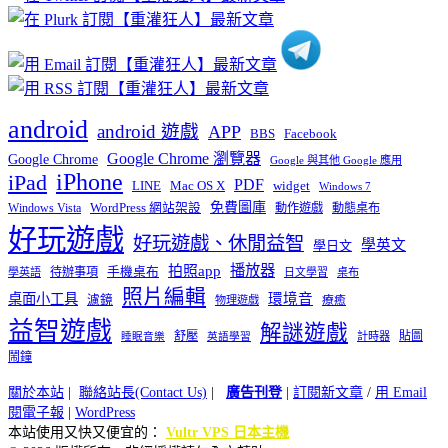
類
android
android 遊戲
APP
BBS
Facebook
Google Chrome 瀏覽器
Google Chrome
Google 與其他 Google 應用
iPhone
iPad
PDF
widget
LINE
Mac OS X
Windows 7
免費圖庫
Windows Vista
WordPress 網站架設
動作遊戲
動態桌布
好玩遊戲
好玩遊戲、休閒益智
學英文
學日文
播放器
拍照app
待辦事項
手機桌布
學英語
日文學習
桌布
照片編輯
桌面小工具
環境音
濾鏡
療癒
物理遊戲
益智遊戲
解謎遊戲
舒壓
貼圖
計時器
睡眠音樂
英語學習
鬧鐘
關於本站
|
聯絡站長(Contact Us)
|
廣告刊登
|
訂閱新文章
/
用 Email
閱電子報
|
WordPress
本站使用又快又便宜的：
Vultr VPS 日本主機