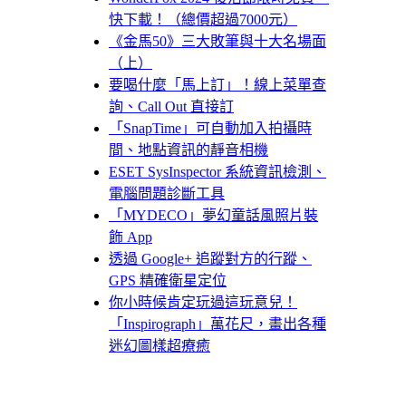
快下載！（總價超過7000元）
《金馬50》三大敗筆與十大名場面
（上）
要喝什麼「馬上訂」！線上菜單查
詢、Call Out 直接訂
「SnapTime」可自動加入拍攝時
間、地點資訊的靜音相機
ESET SysInspector 系統資訊檢測、
電腦問題診斷工具
「MYDECO」夢幻童話風照片裝
飾 App
透過 Google+ 追蹤對方的行蹤、
GPS 精確衛星定位
你小時候肯定玩過這玩意兒！
「Inspirograph」萬花尺，畫出各種
迷幻圖樣超療癒