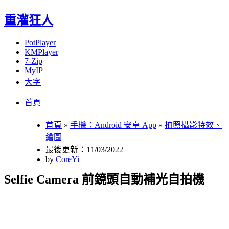
重灌狂人
PotPlayer
KMPlayer
7-Zip
MyIP
大字
Menu
Skip
首頁
to
content
首頁
»
手機：Android 安卓 App
»
拍照攝影特效、
繪圖
最後更新：11/03/2022
by
CoreYi
Selfie Camera 前鏡頭自動補光自拍機