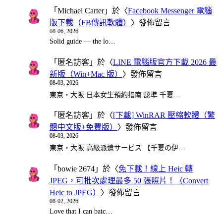
「
Michael Carter
」於〈
Facebook Messenger 電腦
版下載（FB傳訊軟體）
〉發佈留言
08-06, 2026
Solid guide — the lo…
「
匿名訪客
」於〈
LINE 電腦版官方下載 2026 最
新版（Win+Mac 版）
〉發佈留言
08-03, 2026
東京・大阪 日本女生預約指南 認準 千夏…
「
匿名訪客
」於〈
[下載] WinRAR 壓縮軟體（繁
體中文版+免費版）
〉發佈留言
08-03, 2026
東京・大阪 高級派遣サービス 【千夏の伊…
「
bowie 2674
」於〈
免下載！線上 Heic 轉
JPEG，可批次處理最多 50 張照片！（Convert
Heic to JPEG）
〉發佈留言
08-02, 2026
Love that I can batc…