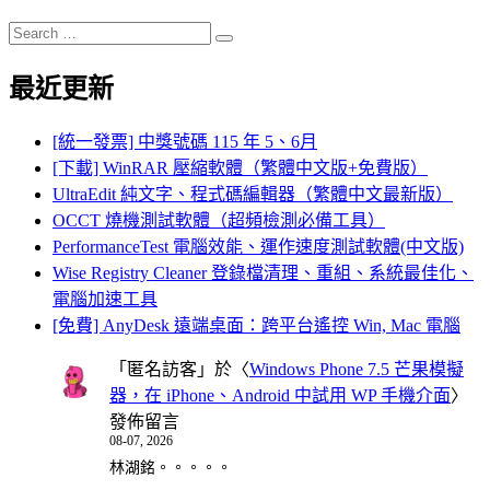
Search
Search
for:
最近更新
[統一發票] 中獎號碼 115 年 5、6月
[下載] WinRAR 壓縮軟體（繁體中文版+免費版）
UltraEdit 純文字、程式碼編輯器（繁體中文最新版）
OCCT 燒機測試軟體（超頻檢測必備工具）
PerformanceTest 電腦效能、運作速度測試軟體(中文版)
Wise Registry Cleaner 登錄檔清理、重組、系統最佳化、
電腦加速工具
[免費] AnyDesk 遠端桌面：跨平台遙控 Win, Mac 電腦
「
匿名訪客
」於〈
Windows Phone 7.5 芒果模擬
器，在 iPhone、Android 中試用 WP 手機介面
〉
發佈留言
08-07, 2026
林湖銘。。。。。