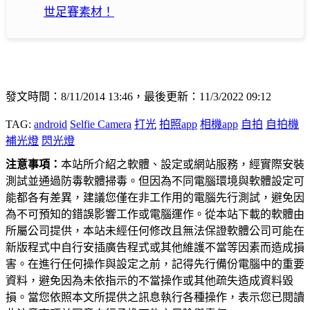
世足賽素材！
發文時間：8/11/2014 13:46，最後更新：11/3/2022 09:12
TAG:
android
Selfie Camera
打光
拍照app
相機app
自拍
自拍機
補光燈
閃光燈
注意事項：
本站所介紹之軟體、設定或網站服務，經實際安裝
測試並通過防毒軟體掃毒。但因為不同電腦環境與軟體設定可
能都各有差異，建議您僅在非工作用的電腦先行測試，避免因
為不可預知的錯誤影響工作或電腦運作。從本站下載的軟體由
所屬公司提供，本站未經任何修改且無法保證軟體公司可能在
新版程式中自行安插廣告程式或其他維護不當等因素而造成損
害。在進行任何操作與設定之前，記得先行備份電腦中的重要
資料，避免因為未依指示的不當操作或其他疏失造成資料毀
損。當您依照本文所提供之訊息執行各種操作，表示您已閱讀