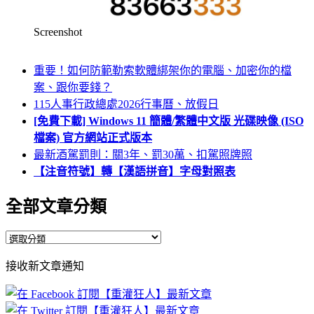
Screenshot
重要！如何防範勒索軟體綁架你的電腦、加密你的檔
案、跟你要錢？
115人事行政總處2026行事曆、放假日
[免費下載] Windows 11 簡體/繁體中文版 光碟映像 (ISO
檔案) 官方網站正式版本
最新酒駕罰則：關3年、罰30萬、扣駕照牌照
【注音符號】轉【漢語拼音】字母對照表
全部文章分類
全
部
接收新文章通知
文
章
分