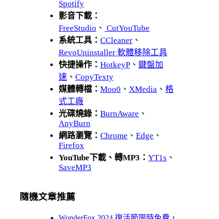
Spotify
影音下載：
FreeStudio
、
CutYouTube
系統工具：
CCleaner
、
RevoUninstaller 軟體移除工具
快捷操作：
HotkeyP
、
鍵盤加
速
、
CopyTexty
媒體轉檔：
Moo0
、
XMedia
、
格
式工廠
光碟燒錄：
BurnAware
、
AnyBurn
網路瀏覽：
Chrome
、
Edge
、
Firefox
YouTube下載、轉MP3：
YT1s
、
SaveMP3
隨機文章推薦
WonderFox 2024 復活節限時免費，