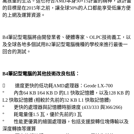
萬孩童的生活。這也符合AMD本身50×15計畫的精神，該計畫
的目標是在2015年之前，讓全球50%的人口都能享受低廉方便
的上網及運算資源。
B4筆記型電腦將由開發業者、硬體專家、OLPC技術義工，以
及全球各地多個試用B2筆記型電腦機種的學校來進行最後一
回合的測試。
B4筆記型電腦的其他技術改良包括：
 速度更快的低功耗AMD處理器：Geode LX-700
° 內含64 KB I/64 KB D 的L1 快取記憶體，以及128 KB 的
L2 快取記憶體 (相較於先前的32 KB L1 快取記憶體)
° 更快的處理器與記憶體時脈速度 (433/333 與366/266)
° 耗電量僅1.5 瓦，優於先前的3 瓦
° 性能更優異的繪圖處理器，包括支援旋轉位塊傳輸以及
深度轉換等運算