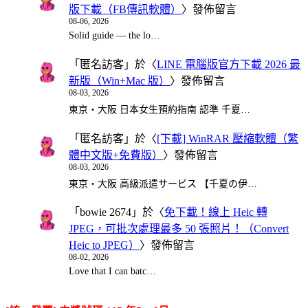
版下載（FB傳訊軟體）
〉發佈留言
08-06, 2026
Solid guide — the lo…
「
匿名訪客
」於〈
LINE 電腦版官方下載 2026 最
新版（Win+Mac 版）
〉發佈留言
08-03, 2026
東京・大阪 日本女生預約指南 認準 千夏…
「
匿名訪客
」於〈
[下載] WinRAR 壓縮軟體（繁
體中文版+免費版）
〉發佈留言
08-03, 2026
東京・大阪 高級派遣サービス 【千夏の伊…
「
bowie 2674
」於〈
免下載！線上 Heic 轉
JPEG，可批次處理最多 50 張照片！（Convert
Heic to JPEG）
〉發佈留言
08-02, 2026
Love that I can batc…