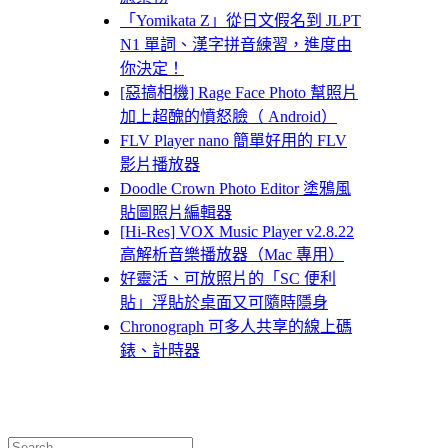
「Yomikata Z」從日文假名到 JLPT
N1 單詞、漢字拼音練習，進度由
你決定！
[惡搞相機] Rage Face Photo 幫照片
加上超醜的憤怒臉（ Android）
FLV Player nano 簡單好用的 FLV
影片播放器
Doodle Crown Photo Editor 塗鴉風
貼圖照片編輯器
[Hi-Res] VOX Music Player v2.8.22
高解析音樂播放器（Mac 專用）
好靈活、可放照片的「SC 便利
貼」浮貼於桌面又可隨時隱身
Chronograph 可多人共享的線上碼
錶、計時器
Search