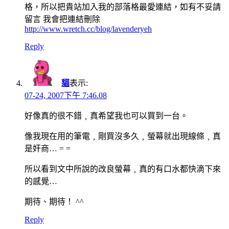
格，所以把貴站加入我的部落格最愛連結，如有不妥請
留言 我會把連結刪除
http://www.wretch.cc/blog/lavenderyeh
Reply
貓
表示:
07-24, 2007下午 7:46.08
好像真的很不錯﹐真希望我也可以買到一台。
像我現在用的筆電﹐剛買沒多久﹐螢幕就出現線條﹐真
是奸商… = =
所以看到文中所說的改良螢幕﹐真的有口水都快滴下來
的感覺…
期待、期待！ ^^
Reply