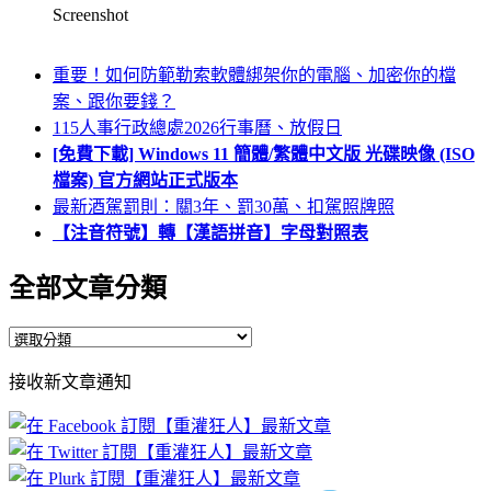
Screenshot
重要！如何防範勒索軟體綁架你的電腦、加密你的檔
案、跟你要錢？
115人事行政總處2026行事曆、放假日
[免費下載] Windows 11 簡體/繁體中文版 光碟映像 (ISO
檔案) 官方網站正式版本
最新酒駕罰則：關3年、罰30萬、扣駕照牌照
【注音符號】轉【漢語拼音】字母對照表
全部文章分類
全
部
接收新文章通知
文
章
分
類