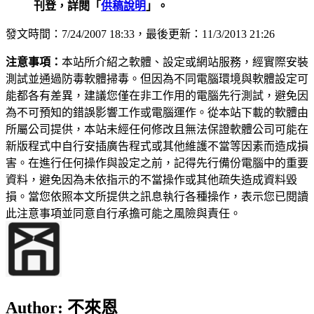
刊登，詳閱「
供稿說明
」。
發文時間：7/24/2007 18:33，最後更新：11/3/2013 21:26
注意事項：
本站所介紹之軟體、設定或網站服務，經實際安裝
測試並通過防毒軟體掃毒。但因為不同電腦環境與軟體設定可
能都各有差異，建議您僅在非工作用的電腦先行測試，避免因
為不可預知的錯誤影響工作或電腦運作。從本站下載的軟體由
所屬公司提供，本站未經任何修改且無法保證軟體公司可能在
新版程式中自行安插廣告程式或其他維護不當等因素而造成損
害。在進行任何操作與設定之前，記得先行備份電腦中的重要
資料，避免因為未依指示的不當操作或其他疏失造成資料毀
損。當您依照本文所提供之訊息執行各種操作，表示您已閱讀
此注意事項並同意自行承擔可能之風險與責任。
Author:
不來恩