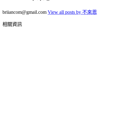
briiancom@gmail.com
View all posts by 不來恩
相關資訊