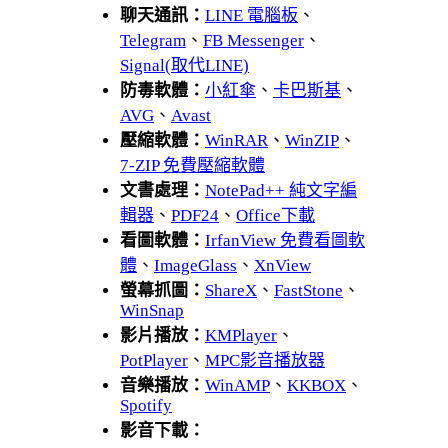
聊天通訊：
LINE 電腦板
、
Telegram
、
FB Messenger
、
Signal(取代LINE)
防毒軟體：
小紅傘
、
卡巴斯基
、
AVG
、
Avast
壓縮軟體：
WinRAR
、
WinZIP
、
7-ZIP 免費壓縮軟體
文書處理：
NotePad++ 純文字編
輯器
、
PDF24
、
Office下載
看圖軟體：
IrfanView 免費看圖軟
體
、
ImageGlass
、
XnView
螢幕抓圖：
ShareX
、
FastStone
、
WinSnap
影片播放：
KMPlayer
、
PotPlayer
、
MPC影音播放器
音樂播放：
WinAMP
、
KKBOX
、
Spotify
影音下載：