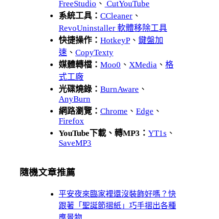
FreeStudio
、
CutYouTube
系統工具：
CCleaner
、
RevoUninstaller 軟體移除工具
快捷操作：
HotkeyP
、
鍵盤加
速
、
CopyTexty
媒體轉檔：
Moo0
、
XMedia
、
格
式工廠
光碟燒錄：
BurnAware
、
AnyBurn
網路瀏覽：
Chrome
、
Edge
、
Firefox
YouTube下載、轉MP3：
YT1s
、
SaveMP3
隨機文章推薦
平安夜來臨家裡還沒裝飾好嗎？快
跟著「聖誕節摺紙」巧手摺出各種
應景物