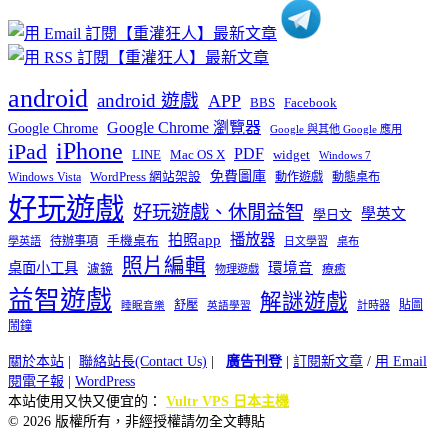
android
android 遊戲
APP
BBS
Facebook
Google Chrome 瀏覽器
Google Chrome
Google 與其他 Google 應用
iPhone
iPad
PDF
widget
LINE
Mac OS X
Windows 7
免費圖庫
Windows Vista
WordPress 網站架設
動作遊戲
動態桌布
好玩遊戲
好玩遊戲、休閒益智
學英文
學日文
播放器
拍照app
待辦事項
手機桌布
學英語
日文學習
桌布
照片編輯
桌面小工具
環境音
濾鏡
療癒
物理遊戲
益智遊戲
解謎遊戲
舒壓
貼圖
計時器
睡眠音樂
英語學習
鬧鐘
關於本站
|
聯絡站長(Contact Us)
|
廣告刊登
|
訂閱新文章
/
用 Email
閱電子報
|
WordPress
本站使用又快又便宜的：
Vultr VPS 日本主機
© 2026 版權所有，非經授權請勿全文轉貼