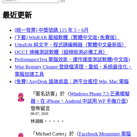
Search
for:
最近更新
[統一發票] 中獎號碼 115 年 5、6月
[下載] WinRAR 壓縮軟體（繁體中文版+免費版）
UltraEdit 純文字、程式碼編輯器（繁體中文最新版）
OCCT 燒機測試軟體（超頻檢測必備工具）
PerformanceTest 電腦效能、運作速度測試軟體(中文版)
Wise Registry Cleaner 登錄檔清理、重組、系統最佳化、
電腦加速工具
[免費] AnyDesk 遠端桌面：跨平台遙控 Win, Mac 電腦
「
匿名訪客
」於〈
Windows Phone 7.5 芒果模擬
器，在 iPhone、Android 中試用 WP 手機介面
〉
發佈留言
08-07, 2026
林湖銘。。。。。
「
Michael Carter
」於〈
Facebook Messenger 電腦