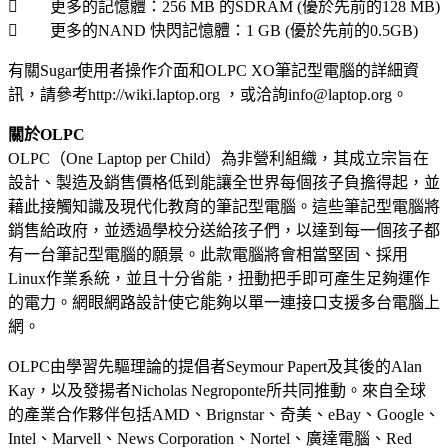
 更多的記憶體：256 MB 的SDRAM (優於先前的128 MB)
 更多的NAND 快閃記憶體：1 GB (優於先前的0.5GB)
有關Sugar使用者操作介面和OLPC XO筆記型電腦的詳細資
訊，請參考http://wiki.laptop.org ，或洽詢info@laptop.org。
關於OLPC
OLPC（One Laptop per Child）為非營利組織，其成立宗旨在
設計、製造及銷售價格低到能讓全世界每個孩子負擔得起，並
藉此接觸知識及現代化教育的筆記型電腦。這些筆記型電腦將
銷售給政府，並透過學校分送給孩子們，以達到每一個孩子都
有一台筆記型電腦的願景。此款電腦將會相當堅固、採用
Linux作業系統，並且十分省能，扭動把手即可產生足夠運作
的電力。網眼網路設計使它能夠以單一連接口支援多台電腦上
網。
OLPC由學習先驅理論的提倡者Seymour Papert及其後的Alan
Kay，以及發揚者Nicholas Negroponte所共同推動。來自全球
的產業合作夥伴包括AMD、Brignstar、奇美、eBay、Google、
Intel、Marvell、News Corporation、Nortel、廣達電腦、Red