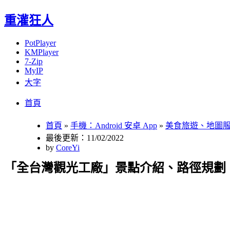
重灌狂人
PotPlayer
KMPlayer
7-Zip
MyIP
大字
Menu
Skip
首頁
to
content
首頁
»
手機：Android 安卓 App
»
美食旅遊、地圖
最後更新：11/02/2022
by
CoreYi
「全台灣觀光工廠」景點介紹、路徑規劃