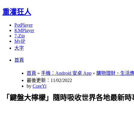
重灌狂人
PotPlayer
KMPlayer
7-Zip
MyIP
大字
Menu
Skip
首頁
to
content
首頁
»
手機：Android 安卓 App
»
購物理財、生活
最後更新：11/02/2022
by
CoreYi
「鍵盤大檸檬」隨時吸收世界各地最新時