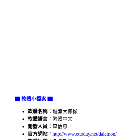
▇ 軟體小檔案 ▇
軟體名稱：
鍵盤大檸檬
軟體語言：
繁體中文
開發人員：
森信息
官方網站：
http://www.ettoday.net/dalemon/