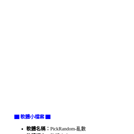
▇ 軟體小檔案 ▇
軟體名稱：
PickRandom-亂數