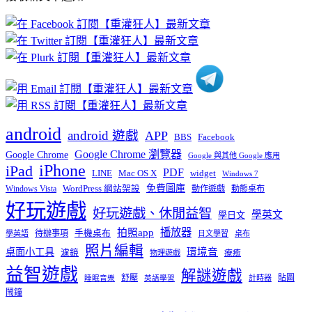
文
章
分
類
android
android 遊戲
APP
BBS
Facebook
Google Chrome 瀏覽器
Google Chrome
Google 與其他 Google 應用
iPhone
iPad
PDF
widget
LINE
Mac OS X
Windows 7
免費圖庫
Windows Vista
WordPress 網站架設
動作遊戲
動態桌布
好玩遊戲
好玩遊戲、休閒益智
學英文
學日文
播放器
拍照app
待辦事項
手機桌布
學英語
日文學習
桌布
照片編輯
桌面小工具
環境音
濾鏡
療癒
物理遊戲
益智遊戲
解謎遊戲
舒壓
貼圖
計時器
睡眠音樂
英語學習
鬧鐘