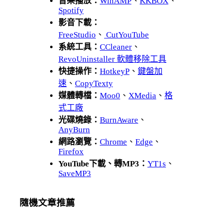
音樂播放：
WinAMP
、
KKBOX
、
Spotify
影音下載：
FreeStudio
、
CutYouTube
系統工具：
CCleaner
、
RevoUninstaller 軟體移除工具
快捷操作：
HotkeyP
、
鍵盤加
速
、
CopyTexty
媒體轉檔：
Moo0
、
XMedia
、
格
式工廠
光碟燒錄：
BurnAware
、
AnyBurn
網路瀏覽：
Chrome
、
Edge
、
Firefox
YouTube下載、轉MP3：
YT1s
、
SaveMP3
隨機文章推薦