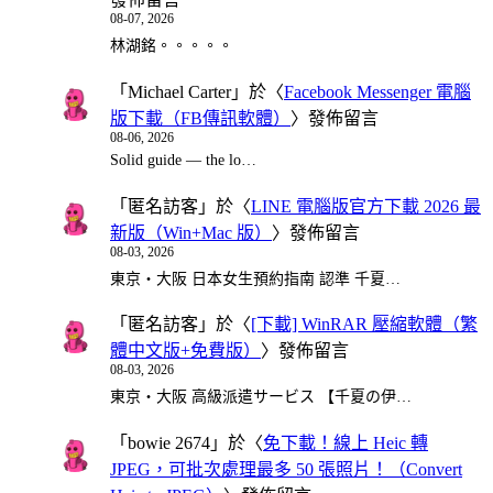
08-07, 2026
林湖銘。。。。。
「
Michael Carter
」於〈
Facebook Messenger 電腦
版下載（FB傳訊軟體）
〉發佈留言
08-06, 2026
Solid guide — the lo…
「
匿名訪客
」於〈
LINE 電腦版官方下載 2026 最
新版（Win+Mac 版）
〉發佈留言
08-03, 2026
東京・大阪 日本女生預約指南 認準 千夏…
「
匿名訪客
」於〈
[下載] WinRAR 壓縮軟體（繁
體中文版+免費版）
〉發佈留言
08-03, 2026
東京・大阪 高級派遣サービス 【千夏の伊…
「
bowie 2674
」於〈
免下載！線上 Heic 轉
JPEG，可批次處理最多 50 張照片！（Convert