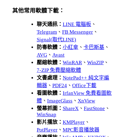
其他常用軟體下載：
聊天通訊：
LINE 電腦板
、
Telegram
、
FB Messenger
、
Signal(取代LINE)
防毒軟體：
小紅傘
、
卡巴斯基
、
AVG
、
Avast
壓縮軟體：
WinRAR
、
WinZIP
、
7-ZIP 免費壓縮軟體
文書處理：
NotePad++ 純文字編
輯器
、
PDF24
、
Office下載
看圖軟體：
IrfanView 免費看圖軟
體
、
ImageGlass
、
XnView
螢幕抓圖：
ShareX
、
FastStone
、
WinSnap
影片播放：
KMPlayer
、
PotPlayer
、
MPC影音播放器