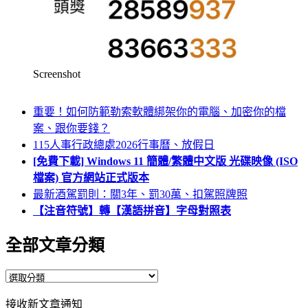
Screenshot
重要！如何防範勒索軟體綁架你的電腦、加密你的檔
案、跟你要錢？
115人事行政總處2026行事曆、放假日
[免費下載] Windows 11 簡體/繁體中文版 光碟映像 (ISO
檔案) 官方網站正式版本
最新酒駕罰則：關3年、罰30萬、扣駕照牌照
【注音符號】轉【漢語拼音】字母對照表
全部文章分類
全
部
接收新文章通知