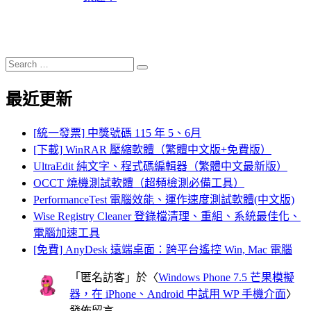
Search
Search
for:
最近更新
[統一發票] 中獎號碼 115 年 5、6月
[下載] WinRAR 壓縮軟體（繁體中文版+免費版）
UltraEdit 純文字、程式碼編輯器（繁體中文最新版）
OCCT 燒機測試軟體（超頻檢測必備工具）
PerformanceTest 電腦效能、運作速度測試軟體(中文版)
Wise Registry Cleaner 登錄檔清理、重組、系統最佳化、
電腦加速工具
[免費] AnyDesk 遠端桌面：跨平台遙控 Win, Mac 電腦
「
匿名訪客
」於〈
Windows Phone 7.5 芒果模擬
器，在 iPhone、Android 中試用 WP 手機介面
〉
發佈留言