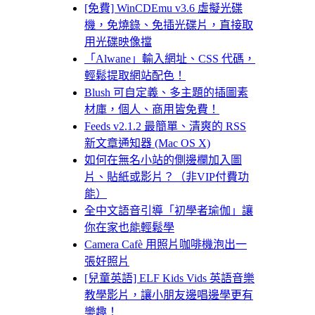
[免費] WinCDEmu v3.6 虛擬光碟
機，免燒錄、免插光碟片，直接取
用光碟映像擋
「Alwane」輸入網址、CSS 代碼，
輕鬆提取網站配色！
Blush 可自定義、多主題的插圖素
材庫，個人、商用皆免費！
Feeds v2.1.2 最簡單、清爽的 RSS
新文章通知器 (Mac OS X)
如何在無名小站的側邊欄加入圖
片、貼紙或影片？（非VIP付費功
能）
全中文語音引導「初學者瑜伽」讓
你在家也能輕鬆學
Camera Cafè 用照片咖啡機泡出一
張好照片
[兒童英語] ELF Kids Vids 英語音樂
教學影片，讓小朋友邊唱邊學更有
樂趣！