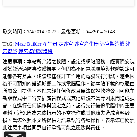
發文時間：5/4/2014 20:27，最後更新：5/4/2014 20:48
TAG:
Maze Builder
產生器
走迷宮
迷宮產生器
迷宮製造機
迷
宮遊戲
迷宮遊戲製造機
注意事項：
本站所介紹之軟體、設定或網站服務，經實際安裝
測試並通過防毒軟體掃毒。但因為不同電腦環境與軟體設定可
能都各有差異，建議您僅在非工作用的電腦先行測試，避免因
為不可預知的錯誤影響工作或電腦運作。從本站下載的軟體由
所屬公司提供，本站未經任何修改且無法保證軟體公司可能在
新版程式中自行安插廣告程式或其他維護不當等因素而造成損
害。在進行任何操作與設定之前，記得先行備份電腦中的重要
資料，避免因為未依指示的不當操作或其他疏失造成資料毀
損。當您依照本文所提供之訊息執行各種操作，表示您已閱讀
此注意事項並同意自行承擔可能之風險與責任。