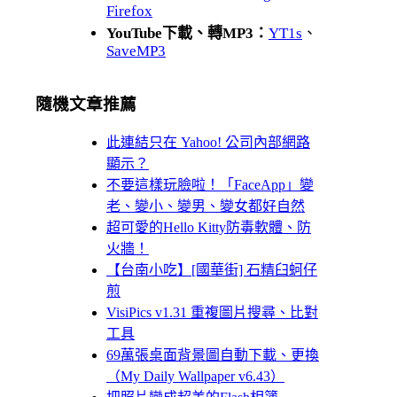
Firefox
YouTube下載、轉MP3：
YT1s
、
SaveMP3
隨機文章推薦
此連結只在 Yahoo! 公司內部網路
顯示？
不要這樣玩臉啦！「FaceApp」變
老、變小、變男、變女都好自然
超可愛的Hello Kitty防毒軟體、防
火牆！
【台南小吃】[國華街] 石精臼蚵仔
煎
VisiPics v1.31 重複圖片搜尋、比對
工具
69萬張桌面背景圖自動下載、更換
（My Daily Wallpaper v6.43）