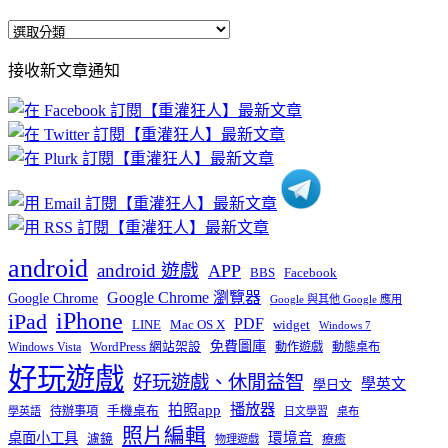
全
部
接收新文章通知
文
章
分
類
android
android 遊戲
APP
BBS
Facebook
Google Chrome 瀏覽器
Google Chrome
Google 與其他 Google 應用
iPhone
iPad
PDF
widget
LINE
Mac OS X
Windows 7
免費圖庫
Windows Vista
WordPress 網站架設
動作遊戲
動態桌布
好玩遊戲
好玩遊戲、休閒益智
學英文
學日文
播放器
拍照app
待辦事項
手機桌布
學英語
日文學習
桌布
照片編輯
桌面小工具
環境音
濾鏡
療癒
物理遊戲