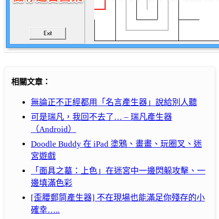
相關文章：
無論正不正經都用「名言產生器」說給別人聽
可是瑞凡，我回不去了… – 瑞凡產生器
（Android）
Doodle Buddy 在 iPad 塗鴉、畫畫、玩圈叉、迷
宮遊戲
「面具之墓：上色」在迷宮中一邊閃躲攻擊、一
邊填滿色彩
[歪腰郵筒產生器] 不在現場也能滿足你殘存的小
確幸…..