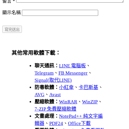
留言
*
顯示名稱
其他常用軟體下載：
聊天通訊：
LINE 電腦板
、
Telegram
、
FB Messenger
、
Signal(取代LINE)
防毒軟體：
小紅傘
、
卡巴斯基
、
AVG
、
Avast
壓縮軟體：
WinRAR
、
WinZIP
、
7-ZIP 免費壓縮軟體
文書處理：
NotePad++ 純文字編
輯器
、
PDF24
、
Office下載