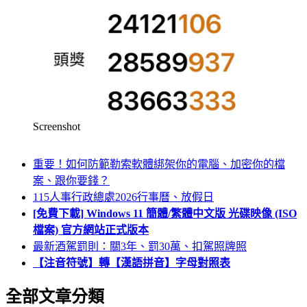
Screenshot
重要！如何防範勒索軟體綁架你的電腦、加密你的檔
案、跟你要錢？
115人事行政總處2026行事曆、放假日
[免費下載] Windows 11 簡體/繁體中文版 光碟映像 (ISO
檔案) 官方網站正式版本
最新酒駕罰則：關3年、罰30萬、扣駕照牌照
【注音符號】轉【漢語拼音】字母對照表
全部文章分類