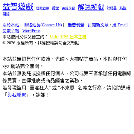
益智遊戲
解謎遊戲
舒壓
貼圖
計時器
睡眠音樂
英語學習
鬧鐘
關於本站
|
聯絡站長(Contact Us)
|
廣告刊登
|
訂閱新文章
/
用 Email
閱電子報
|
WordPress
本站使用又快又便宜的：
Vultr VPS 日本主機
© 2026 版權所有，非經授權請勿全文轉貼
本站並無銷售任何軟體、光碟、大補帖等商品，本站與任何
xyz 網站完全無關。
本站並無委託或授權任何個人、公司或第三者承辦任何電腦維
修買賣、宣傳推廣或商品銷售之業務，
若發現盜用 "重灌狂人" 或 "不來恩" 名義之行為，請協助通報
「
與我聯繫
」，謝謝！