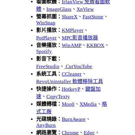
看圖軟體：
IrfanView 免費看圖軟
體
、
ImageGlass
、
XnView
螢幕抓圖：
ShareX
、
FastStone
、
WinSnap
影片播放：
KMPlayer
、
PotPlayer
、
MPC影音播放器
音樂播放：
WinAMP
、
KKBOX
、
Spotify
影音下載：
FreeStudio
、
CutYouTube
系統工具：
CCleaner
、
RevoUninstaller 軟體移除工具
快捷操作：
HotkeyP
、
鍵盤加
速
、
CopyTexty
媒體轉檔：
Moo0
、
XMedia
、
格
式工廠
光碟燒錄：
BurnAware
、
AnyBurn
網路瀏覽：
Chrome
、
Edge
、