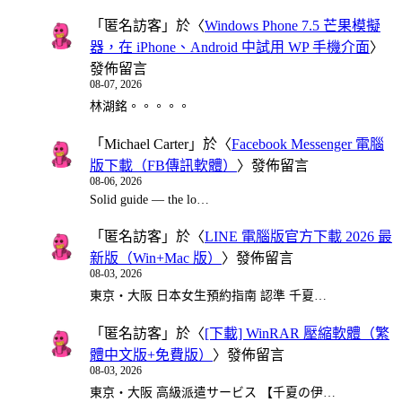
「
匿名訪客
」於〈
Windows Phone 7.5 芒果模擬
器，在 iPhone、Android 中試用 WP 手機介面
〉
發佈留言
08-07, 2026
林湖銘。。。。。
「
Michael Carter
」於〈
Facebook Messenger 電腦
版下載（FB傳訊軟體）
〉發佈留言
08-06, 2026
Solid guide — the lo…
「
匿名訪客
」於〈
LINE 電腦版官方下載 2026 最
新版（Win+Mac 版）
〉發佈留言
08-03, 2026
東京・大阪 日本女生預約指南 認準 千夏…
「
匿名訪客
」於〈
[下載] WinRAR 壓縮軟體（繁
體中文版+免費版）
〉發佈留言
08-03, 2026
東京・大阪 高級派遣サービス 【千夏の伊…