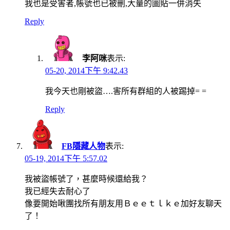
我也是受害者,帳號也已被刪,大量的圖貼一併消失
Reply
李阿咪
表示:
05-20, 2014下午 9:42.43
我今天也剛被盜….害所有群組的人被踢掉= =
Reply
FB隱藏人物
表示:
05-19, 2014下午 5:57.02
我被盜帳號了，甚麼時候還給我？
我已經失去耐心了
像要開始啾團找所有朋友用Ｂｅｅｔｌｋｅ加好友聊天
了！