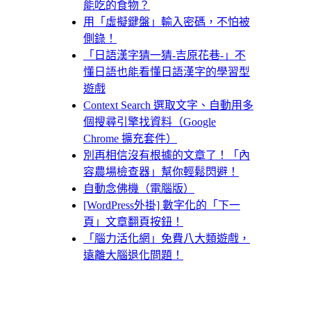
能吃的食物？
用「虛擬鍵盤」輸入密碼，不怕被
側錄！
「日語漢字猜一猜-吉原花巷-」不
懂日語也能看懂日語漢字的學習型
遊戲
Context Search 選取文字、自動用多
個搜尋引擎找資料（Google
Chrome 擴充套件）
別再相信沒有根據的文章了！「內
容農場檢查器」幫你輕鬆閃避！
自動念佛機（電腦版）
[WordPress外掛] 數字化的「下一
頁」文章翻頁按鈕！
「腦力活化網」免費八大類遊戲，
遠離大腦退化問題！