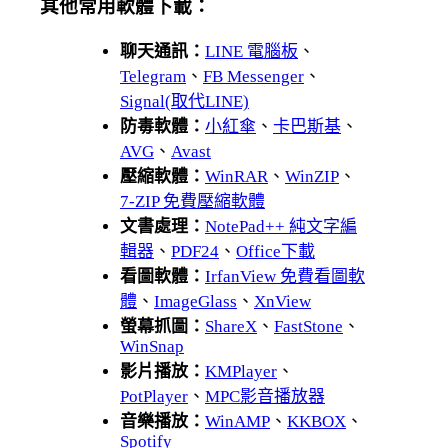
其他常用軟體下載：
聊天通訊：
LINE 電腦板
、
Telegram
、
FB Messenger
、
Signal(取代LINE)
防毒軟體：
小紅傘
、
卡巴斯基
、
AVG
、
Avast
壓縮軟體：
WinRAR
、
WinZIP
、
7-ZIP 免費壓縮軟體
文書處理：
NotePad++ 純文字編
輯器
、
PDF24
、
Office下載
看圖軟體：
IrfanView 免費看圖軟
體
、
ImageGlass
、
XnView
螢幕抓圖：
ShareX
、
FastStone
、
WinSnap
影片播放：
KMPlayer
、
PotPlayer
、
MPC影音播放器
音樂播放：
WinAMP
、
KKBOX
、
Spotify