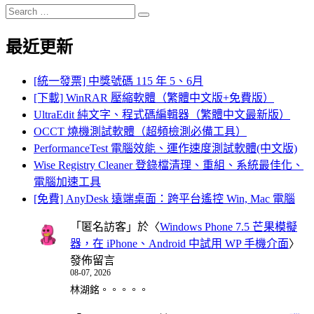
Search
Search
for:
最近更新
[統一發票] 中獎號碼 115 年 5、6月
[下載] WinRAR 壓縮軟體（繁體中文版+免費版）
UltraEdit 純文字、程式碼編輯器（繁體中文最新版）
OCCT 燒機測試軟體（超頻檢測必備工具）
PerformanceTest 電腦效能、運作速度測試軟體(中文版)
Wise Registry Cleaner 登錄檔清理、重組、系統最佳化、
電腦加速工具
[免費] AnyDesk 遠端桌面：跨平台遙控 Win, Mac 電腦
「
匿名訪客
」於〈
Windows Phone 7.5 芒果模擬
器，在 iPhone、Android 中試用 WP 手機介面
〉
發佈留言
08-07, 2026
林湖銘。。。。。