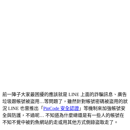
前一陣子大家最困擾的應該就是 LINE 上面的詐騙訊息、廣告
垃圾跟帳號被盜用…等問題了，雖然針對帳號密碼被盜用的狀
況 LINE 也曾推出「
PinCode 安全認證
」等機制來加強帳號安
全與防護，不過呢… 不知道為什麼總還是有一些人的帳號在
不知不覺中被釣魚網站釣走或用其他方式側錄盜取走了。