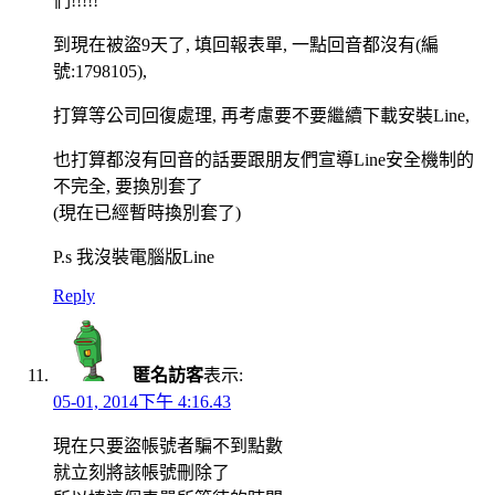
們!!!!!
到現在被盜9天了, 填回報表單, 一點回音都沒有(編
號:1798105),
打算等公司回復處理, 再考慮要不要繼續下載安裝Line,
也打算都沒有回音的話要跟朋友們宣導Line安全機制的
不完全, 要換別套了
(現在已經暫時換別套了)
P.s 我沒裝電腦版Line
Reply
匿名訪客
表示:
05-01, 2014下午 4:16.43
現在只要盜帳號者騙不到點數
就立刻將該帳號刪除了