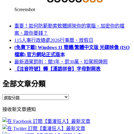
Screenshot
重要！如何防範勒索軟體綁架你的電腦、加密你的檔
案、跟你要錢？
115人事行政總處2026行事曆、放假日
[免費下載] Windows 11 簡體/繁體中文版 光碟映像 (ISO
檔案) 官方網站正式版本
最新酒駕罰則：關3年、罰30萬、扣駕照牌照
【注音符號】轉【漢語拼音】字母對照表
全部文章分類
全
部
接收新文章通知
文
章
分
類