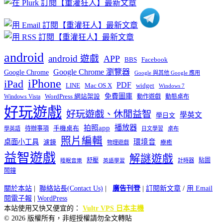
android
android 遊戲
APP
BBS
Facebook
Google Chrome 瀏覽器
Google Chrome
Google 與其他 Google 應用
iPhone
iPad
PDF
widget
LINE
Mac OS X
Windows 7
免費圖庫
Windows Vista
WordPress 網站架設
動作遊戲
動態桌布
好玩遊戲
好玩遊戲、休閒益智
學英文
學日文
播放器
拍照app
待辦事項
手機桌布
學英語
日文學習
桌布
照片編輯
桌面小工具
環境音
濾鏡
療癒
物理遊戲
益智遊戲
解謎遊戲
舒壓
貼圖
計時器
睡眠音樂
英語學習
鬧鐘
關於本站
|
聯絡站長(Contact Us)
|
廣告刊登
|
訂閱新文章
/
用 Email
閱電子報
|
WordPress
本站使用又快又便宜的：
Vultr VPS 日本主機
© 2026 版權所有，非經授權請勿全文轉貼