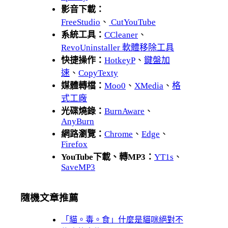
影音下載：
FreeStudio
、
CutYouTube
系統工具：
CCleaner
、
RevoUninstaller 軟體移除工具
快捷操作：
HotkeyP
、
鍵盤加
速
、
CopyTexty
媒體轉檔：
Moo0
、
XMedia
、
格
式工廠
光碟燒錄：
BurnAware
、
AnyBurn
網路瀏覽：
Chrome
、
Edge
、
Firefox
YouTube下載、轉MP3：
YT1s
、
SaveMP3
隨機文章推薦
「貓。毒。食」什麼是貓咪絕對不