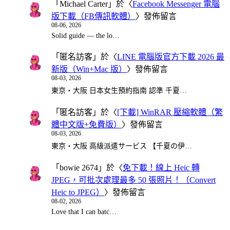
「
Michael Carter
」於〈
Facebook Messenger 電腦
版下載（FB傳訊軟體）
〉發佈留言
08-06, 2026
Solid guide — the lo…
「
匿名訪客
」於〈
LINE 電腦版官方下載 2026 最
新版（Win+Mac 版）
〉發佈留言
08-03, 2026
東京・大阪 日本女生預約指南 認準 千夏…
「
匿名訪客
」於〈
[下載] WinRAR 壓縮軟體（繁
體中文版+免費版）
〉發佈留言
08-03, 2026
東京・大阪 高級派遣サービス 【千夏の伊…
「
bowie 2674
」於〈
免下載！線上 Heic 轉
JPEG，可批次處理最多 50 張照片！（Convert
Heic to JPEG）
〉發佈留言
08-02, 2026
Love that I can batc…