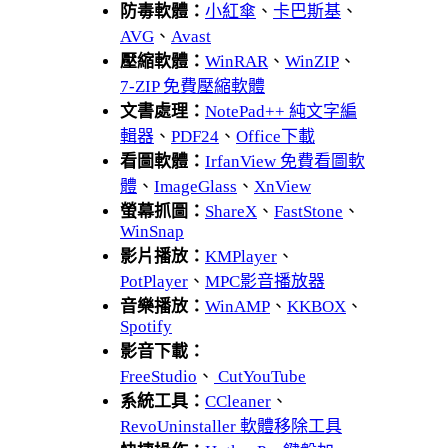
防毒軟體：
小紅傘
、
卡巴斯基
、
AVG
、
Avast
壓縮軟體：
WinRAR
、
WinZIP
、
7-ZIP 免費壓縮軟體
文書處理：
NotePad++ 純文字編
輯器
、
PDF24
、
Office下載
看圖軟體：
IrfanView 免費看圖軟
體
、
ImageGlass
、
XnView
螢幕抓圖：
ShareX
、
FastStone
、
WinSnap
影片播放：
KMPlayer
、
PotPlayer
、
MPC影音播放器
音樂播放：
WinAMP
、
KKBOX
、
Spotify
影音下載：
FreeStudio
、
CutYouTube
系統工具：
CCleaner
、
RevoUninstaller 軟體移除工具