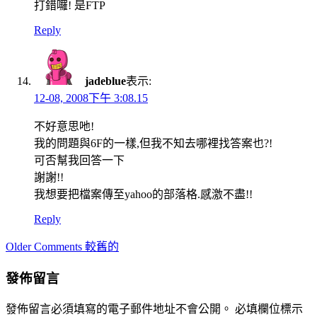
打錯囉! 是FTP
Reply
jadeblue
表示:
12-08, 2008下午 3:08.15
不好意思吔!
我的問題與6F的一樣,但我不知去哪裡找答案也?!
可否幫我回答一下
謝謝!!
我想要把檔案傳至yahoo的部落格.感激不盡!!
Reply
Comment
Older Comments 較舊的
navigation
發佈留言
發佈留言必須填寫的電子郵件地址不會公開。
必填欄位標示