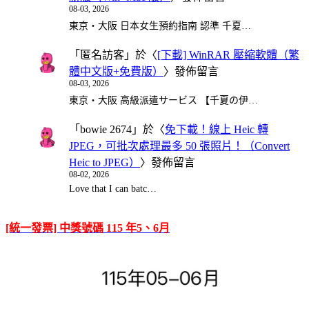
08-03, 2026
東京・大阪 日本女生預約指南 認準 千夏…
「
匿名訪客
」於〈
[下載] WinRAR 壓縮軟體（繁
體中文版+免費版）
〉發佈留言
08-03, 2026
東京・大阪 高級派遣サービス 【千夏の伊…
「
bowie 2674
」於〈
免下載！線上 Heic 轉
JPEG，可批次處理最多 50 張照片！（Convert
Heic to JPEG）
〉發佈留言
08-02, 2026
Love that I can batc…
[統一發票] 中獎號碼 115 年5、6月