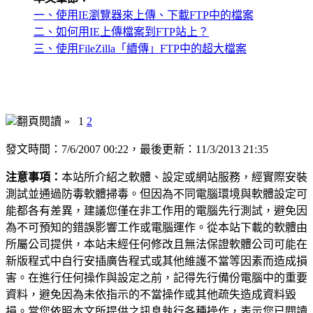
一、使用IE瀏覽器來上傳、下載FTP中的檔案
二、如何用IE上傳檔案到FTP站上？
三、使用FileZilla「續傳」FTP中的超大檔案
翻頁閱讀 »
1
2
發文時間：7/6/2007 00:22，最後更新：11/3/2013 21:35
注意事項：
本站所介紹之軟體、設定或網站服務，經實際安裝
測試並通過防毒軟體掃毒。但因為不同電腦環境與軟體設定可
能都各有差異，建議您僅在非工作用的電腦先行測試，避免因
為不可預知的錯誤影響工作或電腦運作。從本站下載的軟體由
所屬公司提供，本站未經任何修改且無法保證軟體公司可能在
新版程式中自行安插廣告程式或其他維護不當等因素而造成損
害。在進行任何操作與設定之前，記得先行備份電腦中的重要
資料，避免因為未依指示的不當操作或其他疏失造成資料毀
損。當您依照本文所提供之訊息執行各種操作，表示您已閱讀