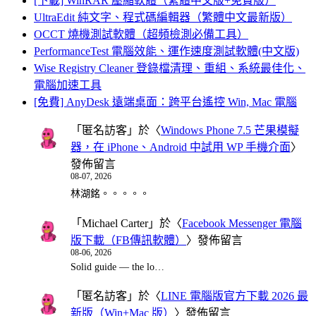
[下載] WinRAR 壓縮軟體（繁體中文版+免費版）
UltraEdit 純文字、程式碼編輯器（繁體中文最新版）
OCCT 燒機測試軟體（超頻檢測必備工具）
PerformanceTest 電腦效能、運作速度測試軟體(中文版)
Wise Registry Cleaner 登錄檔清理、重組、系統最佳化、
電腦加速工具
[免費] AnyDesk 遠端桌面：跨平台遙控 Win, Mac 電腦
「
匿名訪客
」於〈
Windows Phone 7.5 芒果模擬
器，在 iPhone、Android 中試用 WP 手機介面
〉
發佈留言
08-07, 2026
林湖銘。。。。。
「
Michael Carter
」於〈
Facebook Messenger 電腦
版下載（FB傳訊軟體）
〉發佈留言
08-06, 2026
Solid guide — the lo…
「
匿名訪客
」於〈
LINE 電腦版官方下載 2026 最
新版（Win+Mac 版）
〉發佈留言