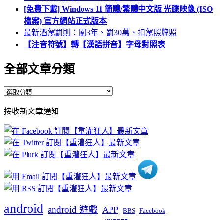
[免費下載] Windows 11 簡體/繁體中文版 光碟映像 (ISO
檔案) 官方網站正式版本
最新酒駕罰則：關3年、罰30萬、扣駕照牌照
【注音符號】轉【漢語拼音】字母對照表
全部文章分類
全
部
接收新文章通知
文
章
分
類
android
android 遊戲
APP
BBS
Facebook