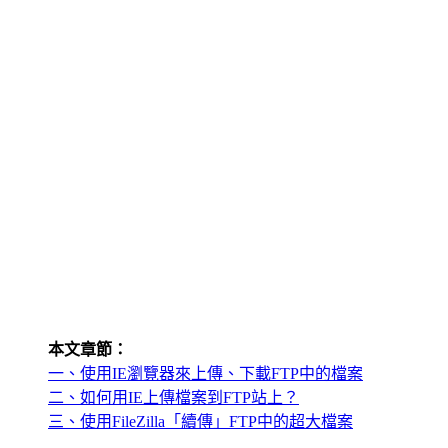
本文章節：
一、使用IE瀏覽器來上傳、下載FTP中的檔案
二、如何用IE上傳檔案到FTP站上？
三、使用FileZilla「續傳」FTP中的超大檔案