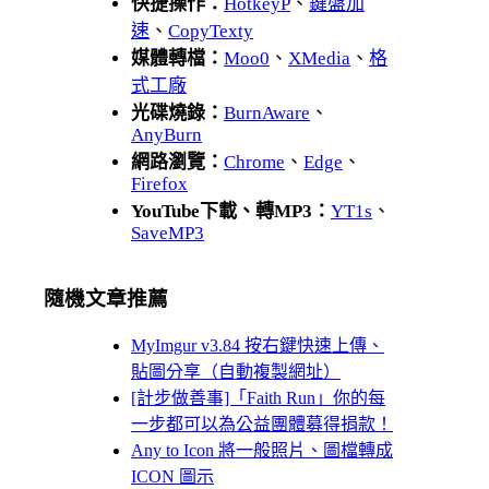
快捷操作：
HotkeyP
、
鍵盤加
速
、
CopyTexty
媒體轉檔：
Moo0
、
XMedia
、
格
式工廠
光碟燒錄：
BurnAware
、
AnyBurn
網路瀏覽：
Chrome
、
Edge
、
Firefox
YouTube下載、轉MP3：
YT1s
、
SaveMP3
隨機文章推薦
MyImgur v3.84 按右鍵快速上傳、
貼圖分享（自動複製網址）
[計步做善事]「Faith Run」你的每
一步都可以為公益團體募得捐款！
Any to Icon 將一般照片、圖檔轉成
ICON 圖示