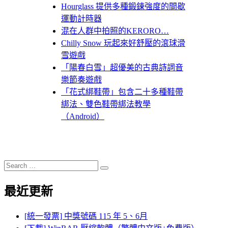
Hourglass 提供多種鍛鍊強度的間歇
運動計時器
混在人群中拍照的KERORO…
Chilly Snow 玩起來好舒壓的滾球滑
雪遊戲
「陽春白雪」超優美的古典詩詞音
樂節奏遊戲
「花式綁鞋帶」包含二十多種鞋帶
綁法、雙色鞋帶綁法教學
（Android）
Search
Search
for:
最近更新
[統一發票] 中獎號碼 115 年 5、6月