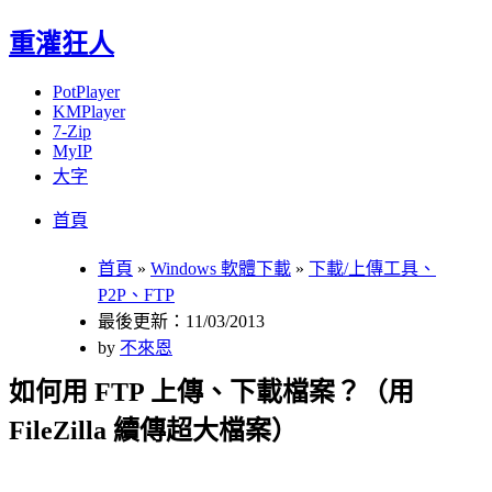
重灌狂人
PotPlayer
KMPlayer
7-Zip
MyIP
大字
Menu
Skip
首頁
to
content
首頁
»
Windows 軟體下載
»
下載/上傳工具、
P2P、FTP
最後更新：11/03/2013
by
不來恩
如何用 FTP 上傳、下載檔案？（用
FileZilla 續傳超大檔案）