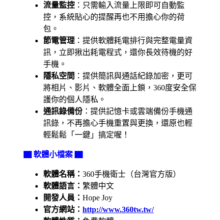
流量監控
：只需輸入流量上限即可自動監
控，系統貼心的提醒再也不用擔心你的荷
包。
節電管理
：提供軟體耗電排行與完整電量資
訊，立即揪出耗電程式，還你長效待機的好
手機。
隱私空間
：提供簡訊與通話紀錄加密，更可
將相片、影片、軟體全面上鎖，360度安全保
護你的個人隱私。
通訊錄備份
：提供記憶卡或雲端備份手機通
訊錄，不再擔心手機重置與更換，還原也輕
輕鬆鬆「一鍵」搞定喔！
▇ 軟體小檔案 ▇
軟體名稱：
360手機衛士（台灣官方版）
軟體語言：
繁體中文
開發人員：
Hope Joy
官方網站：
http://www.
360tw.tw/