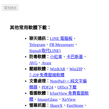
其他常用軟體下載：
聊天通訊：
LINE 電腦板
、
Telegram
、
FB Messenger
、
Signal(取代LINE)
防毒軟體：
小紅傘
、
卡巴斯基
、
AVG
、
Avast
壓縮軟體：
WinRAR
、
WinZIP
、
7-ZIP 免費壓縮軟體
文書處理：
NotePad++ 純文字編
輯器
、
PDF24
、
Office下載
看圖軟體：
IrfanView 免費看圖軟
體
、
ImageGlass
、
XnView
螢幕抓圖：
ShareX
、
FastStone
、