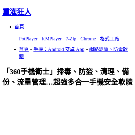
重灌狂人
Menu
Skip
首頁
to
content
PotPlayer
KMPlayer
7-Zip
Chrome
格式工廠
首頁
»
手機：Android 安卓 App
»
網路瀏覽、防毒軟
體
「360手機衛士」掃毒、防盜、清理、備
份、流量管理…超強多合一手機安全軟體