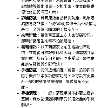
系統所有安全漏洞、木馬病毒、垃圾檔案、
記憶體等優化項目一次抓出來，並立即提供
優化修正與清理方案。
詐騙防護
：具有連結自動檢測功能，點擊連
結防毒防詐騙。台灣360更提供千萬公益補助
基金，全方位保障你的手機安全。
來電辨識
：蒐集百萬筆工商店家號碼資訊，
即時辨識陌生來電不怕被騷擾。
雲端標記
：非工商店家之陌生電話也不用
怕，來電後可標記號碼並即時上傳雲端共享
資料庫，所有使用者即可同步受惠，輕易遠
離廣告騷擾與詐騙電話。
手機防盜
：提供遠端鎖定、警報、追蹤與刪
除手機資訊等多項防盜功能，並可設定更換
Sim卡時的號碼簡訊通知，讓愛機永不分
離。
手機清理
：「一鍵」清理手機不必要之緩存
空間，釋放記憶體即刻享受加速效能的手機
體驗。