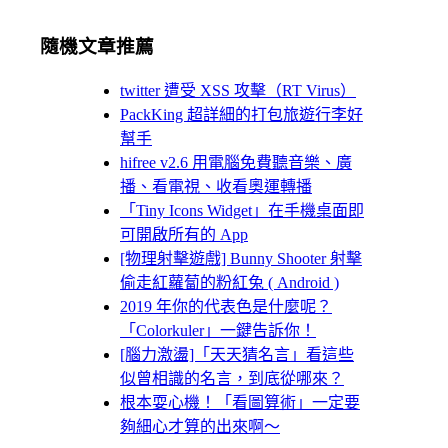
隨機文章推薦
twitter 遭受 XSS 攻擊（RT Virus）
PackKing 超詳細的打包旅遊行李好
幫手
hifree v2.6 用電腦免費聽音樂、廣
播、看電視、收看奧運轉播
「Tiny Icons Widget」在手機桌面即
可開啟所有的 App
[物理射擊遊戲] Bunny Shooter 射擊
偷走紅蘿蔔的粉紅兔 ( Android )
2019 年你的代表色是什麼呢？
「Colorkuler」一鍵告訴你！
[腦力激盪]「天天猜名言」看這些
似曾相識的名言，到底從哪來？
根本耍心機！「看圖算術」一定要
夠細心才算的出來啊～