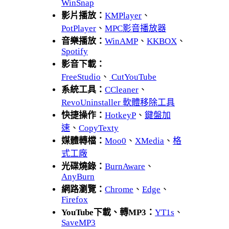
WinSnap
影片播放：
KMPlayer
、
PotPlayer
、
MPC影音播放器
音樂播放：
WinAMP
、
KKBOX
、
Spotify
影音下載：
FreeStudio
、
CutYouTube
系統工具：
CCleaner
、
RevoUninstaller 軟體移除工具
快捷操作：
HotkeyP
、
鍵盤加
速
、
CopyTexty
媒體轉檔：
Moo0
、
XMedia
、
格
式工廠
光碟燒錄：
BurnAware
、
AnyBurn
網路瀏覽：
Chrome
、
Edge
、
Firefox
YouTube下載、轉MP3：
YT1s
、
SaveMP3