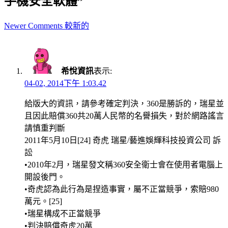
手機安全軟體”
Comment
Newer Comments 較新的
navigation
希悅資訊
表示:
04-02, 2014下午 1:03.42
給版大的資訊，請參考確定判決，360是勝訴的，瑞星並
且因此賠償360共20萬人民幣的名譽損失，對於網路謠言
請慎重判斷
2011年5月10日[24] 奇虎 瑞星/藝進娛輝科技投資公司 訴
訟
•2010年2月，瑞星發文稱360安全衛士會在使用者電腦上
開設後門。
•奇虎認為此行為是捏造事實，屬不正當競爭，索賠980
萬元。[25]
•瑞星構成不正當競爭
•判決賠償奇虎20萬