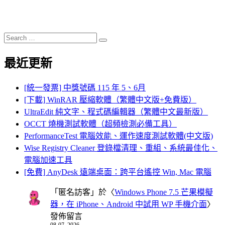
Search
Search
for:
最近更新
[統一發票] 中獎號碼 115 年 5、6月
[下載] WinRAR 壓縮軟體（繁體中文版+免費版）
UltraEdit 純文字、程式碼編輯器（繁體中文最新版）
OCCT 燒機測試軟體（超頻檢測必備工具）
PerformanceTest 電腦效能、運作速度測試軟體(中文版)
Wise Registry Cleaner 登錄檔清理、重組、系統最佳化、
電腦加速工具
[免費] AnyDesk 遠端桌面：跨平台遙控 Win, Mac 電腦
「
匿名訪客
」於〈
Windows Phone 7.5 芒果模擬
器，在 iPhone、Android 中試用 WP 手機介面
〉
發佈留言
08-07, 2026