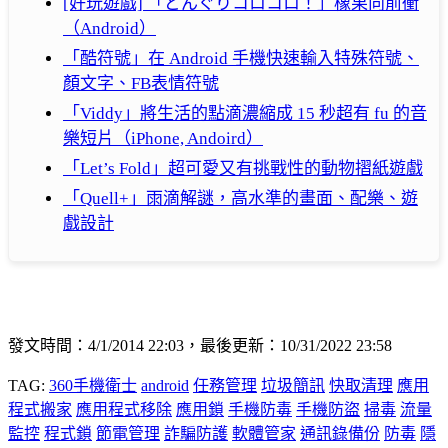
[好玩遊戲] 「どんぐりコロコロ！」橡果向前衝
（Android）
「酷符號」在 Android 手機快速輸入特殊符號、
顏文字、FB表情符號
「Viddy」將生活的點滴濃縮成 15 秒超有 fu 的音
樂短片（iPhone, Andoird）
「Let’s Fold」超可愛又有挑戰性的動物摺紙遊戲
「Quell+」雨滴解謎，高水準的畫面、配樂、遊
戲設計
發文時間：4/1/2014 22:03，最後更新：10/31/2022 23:58
TAG:
360手機衛士
android
任務管理
垃圾簡訊
快取清理
應用
程式搬家
應用程式移除
應用鎖
手機防毒
手機防盜
掃毒
流量
監控
程式鎖
節電管理
詐騙防護
軟體管家
通訊錄備份
防毒
隱