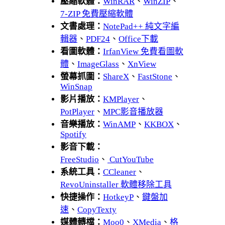
壓縮軟體：
WinRAR
、
WinZIP
、
7-ZIP 免費壓縮軟體
文書處理：
NotePad++ 純文字編
輯器
、
PDF24
、
Office下載
看圖軟體：
IrfanView 免費看圖軟
體
、
ImageGlass
、
XnView
螢幕抓圖：
ShareX
、
FastStone
、
WinSnap
影片播放：
KMPlayer
、
PotPlayer
、
MPC影音播放器
音樂播放：
WinAMP
、
KKBOX
、
Spotify
影音下載：
FreeStudio
、
CutYouTube
系統工具：
CCleaner
、
RevoUninstaller 軟體移除工具
快捷操作：
HotkeyP
、
鍵盤加
速
、
CopyTexty
媒體轉檔：
Moo0
、
XMedia
、
格