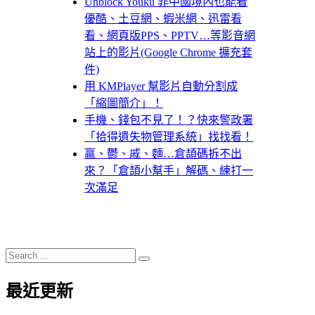
Unblock Youku 非中國境內也能看
優酷、土豆網、蝦米網、迅雷看
看、網頁版PPS、PPTV…等影音網
站上的影片(Google Chrome 擴充套
件)
用 KMPlayer 幫影片自動分割成
「縮圖簡介」！
手機、錢包不見了！？快來警政署
「拾得遺失物管理系統」找找看！
贏、鬱、戚、麵…倉頡碼拆不出
來？「倉頡小幫手」解碼、練打一
次滿足
Search
Search
for:
最近更新