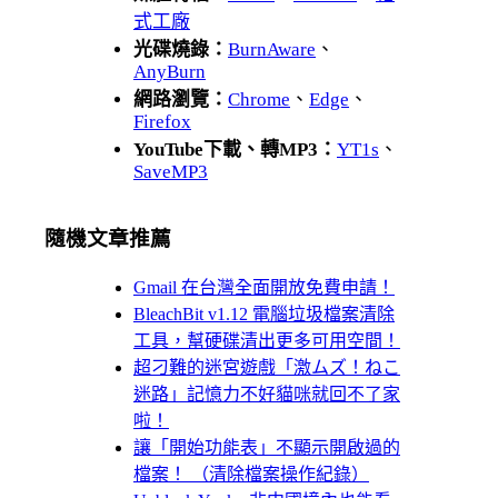
式工廠
光碟燒錄：
BurnAware
、
AnyBurn
網路瀏覽：
Chrome
、
Edge
、
Firefox
YouTube下載、轉MP3：
YT1s
、
SaveMP3
隨機文章推薦
Gmail 在台灣全面開放免費申請！
BleachBit v1.12 電腦垃圾檔案清除
工具，幫硬碟清出更多可用空間！
超刁難的迷宮遊戲「激ムズ！ねこ
迷路」記憶力不好貓咪就回不了家
啦！
讓「開始功能表」不顯示開啟過的
檔案！ （清除檔案操作紀錄）