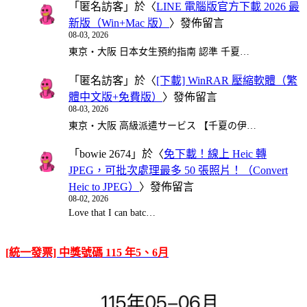
「
匿名訪客
」於〈
LINE 電腦版官方下載 2026 最
新版（Win+Mac 版）
〉發佈留言
08-03, 2026
東京・大阪 日本女生預約指南 認準 千夏…
「
匿名訪客
」於〈
[下載] WinRAR 壓縮軟體（繁
體中文版+免費版）
〉發佈留言
08-03, 2026
東京・大阪 高級派遣サービス 【千夏の伊…
「
bowie 2674
」於〈
免下載！線上 Heic 轉
JPEG，可批次處理最多 50 張照片！（Convert
Heic to JPEG）
〉發佈留言
08-02, 2026
Love that I can batc…
[統一發票] 中獎號碼 115 年5、6月