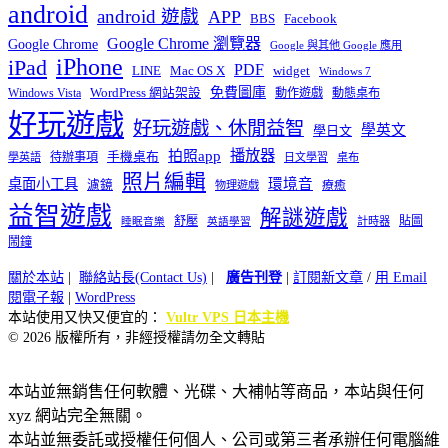
android
android 遊戲
APP
BBS
Facebook
Google Chrome 瀏覽器
Google Chrome
Google 與其他 Google 應用
iPhone
iPad
PDF
widget
LINE
Mac OS X
Windows 7
免費圖庫
Windows Vista
WordPress 網站架設
動作遊戲
動態桌布
好玩遊戲
好玩遊戲、休閒益智
學英文
學日文
播放器
拍照app
待辦事項
手機桌布
學英語
日文學習
桌布
照片編輯
桌面小工具
環境音
濾鏡
療癒
物理遊戲
益智遊戲
解謎遊戲
舒壓
貼圖
計時器
睡眠音樂
英語學習
鬧鐘
關於本站
|
聯絡站長(Contact Us)
|
廣告刊登
|
訂閱新文章
/
用 Email
閱電子報
|
WordPress
本站使用又快又便宜的：
Vultr VPS 日本主機
© 2026 版權所有，非經授權請勿全文轉貼
本站並無銷售任何軟體、光碟、大補帖等商品，本站與任何
xyz 網站完全無關。
本站並無委託或授權任何個人、公司或第三者承辦任何電腦維