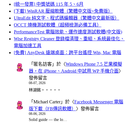
[統一發票] 中獎號碼 115 年 5、6月
[下載] WinRAR 壓縮軟體（繁體中文版+免費版）
UltraEdit 純文字、程式碼編輯器（繁體中文最新版）
OCCT 燒機測試軟體（超頻檢測必備工具）
PerformanceTest 電腦效能、運作速度測試軟體(中文版)
Wise Registry Cleaner 登錄檔清理、重組、系統最佳化、
電腦加速工具
[免費] AnyDesk 遠端桌面：跨平台遙控 Win, Mac 電腦
「
匿名訪客
」於〈
Windows Phone 7.5 芒果模擬
器，在 iPhone、Android 中試用 WP 手機介面
〉
發佈留言
08-07, 2026
林湖銘。。。。。
「
Michael Carter
」於〈
Facebook Messenger 電腦
版下載（FB傳訊軟體）
〉發佈留言
08-06, 2026
Solid guide — the lo…