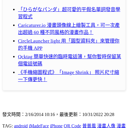
「ひらがなパンダ」超可愛的平假名單詞發音學
習程式
Caricaturer.io 漫畫頭像線上繪製工具，可一次產
出超過 60 種不同風格的漫畫作品！
CircleLauncher light 用「圓型資料夾」來管理你
的手機 APP
Qcktag 簡單快速的臨時電話簿，幫你暫時保留某
個電話號碼
《手機縮圖程式》「Image Shrink」 照片尺寸縮
一下傳更快！
發文時間：2/16/2014 10:16，最後更新：10/31/2022 20:28
TAG:
android
iMadeFace
iPhone
QR Code
普普風
漫畫人像
漫畫