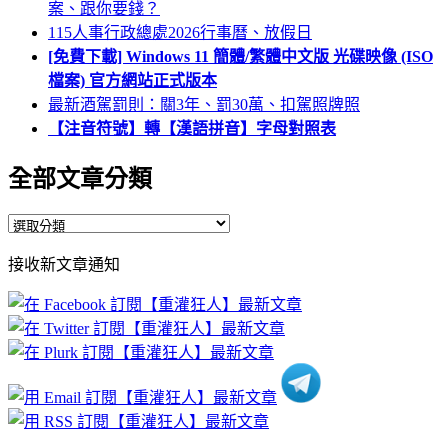
案、跟你要錢？
115人事行政總處2026行事曆、放假日
[免費下載] Windows 11 簡體/繁體中文版 光碟映像 (ISO
檔案) 官方網站正式版本
最新酒駕罰則：關3年、罰30萬、扣駕照牌照
【注音符號】轉【漢語拼音】字母對照表
全部文章分類
全
部
接收新文章通知
文
章
分
類